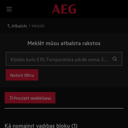
Atbalsts
Meklēt
Meklēt mūsu atbalsta rakstos
Notīrīt filtru
Precizēt meklēšanu
Kā nomainīt vadības bloku (1)