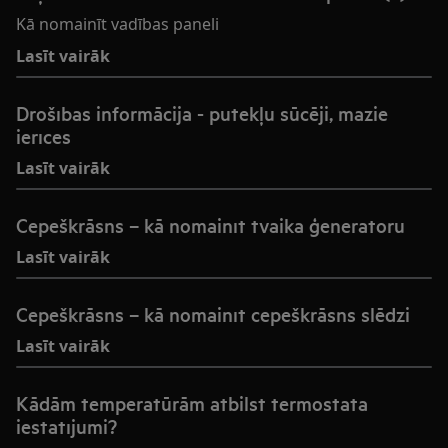
Kā nomainīt vadības paneli
Lasīt vairāk
Drošības informācija - putekļu sūcēji, mazie
ierīces
Lasīt vairāk
Cepeškrāsns – kā nomainīt tvaika ģeneratoru
Lasīt vairāk
Cepeškrāsns – kā nomainīt cepeškrāsns slēdzi
Lasīt vairāk
Kādām temperatūrām atbilst termostata
iestatījumi?