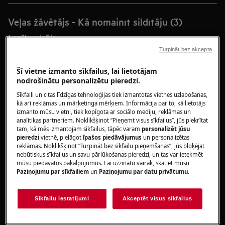
Veļas žāvētājs - Kā nomainīt sildītāju (3)
Lasīt vairāk
Turpināt bez akcepta
Kā nomainīt vadības paneli (3)
Šī vietne izmanto sīkfailus, lai lietotājam
nodrošinātu personalizētu pieredzi.
Kā nomainīt vadības paneli
Sīkfaili un citas līdzīgas tehnoloģijas tiek izmantotas vietnes uzlabošanas,
Lasīt vairāk
kā arī reklāmas un mārketinga mērķiem. Informācija par to, kā lietotājs
izmanto mūsu vietni, tiek kopīgota ar sociālo mediju, reklāmas un
analītikas partneriem. Noklikšķinot “Pieņemt visus sīkfailus”, jūs piekrītat
Important Update: Android 9 and 10 No Longer
tam, kā mēs izmantojam sīkfailus, tāpēc varam
personalizēt jūsu
Supported for AEG/Electrolux Apps
pieredzi
vietnē, pielāgot
īpašos piedāvājumus
un personalizētas
reklāmas. Noklikšķinot “Turpināt bez sīkfailu pieņemšanas”, jūs bloķējat
Lasīt vairāk
nebūtiskus sīkfailus un savu pārlūkošanas pieredzi, un tas var ietekmēt
mūsu piedāvātos pakalpojumus. Lai uzzinātu vairāk, skatiet mūsu
Paziņojumu par sīkfailiem
un
Paziņojumu par datu privātumu
.
Trauku mazgājamā mašīna – kā nomainīt
mazgāšanas līdzekļa tvertni
Sīkfailu iestatījumi
Akceptēt visus sīkfailus
Lasīt vairāk