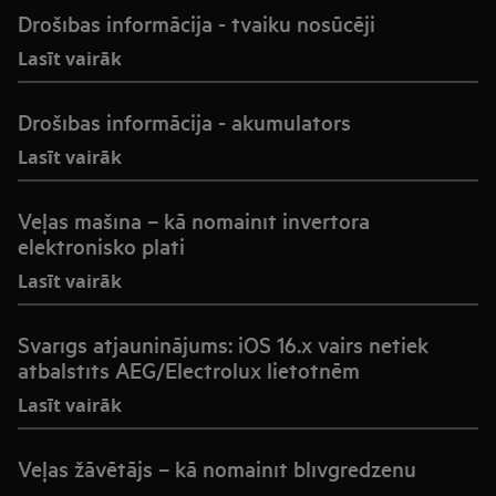
Drošības informācija - tvaiku nosūcēji
Lasīt vairāk
Drošības informācija - akumulators
Lasīt vairāk
Veļas mašīna – kā nomainīt invertora
elektronisko plati
Lasīt vairāk
Svarīgs atjauninājums: iOS 16.x vairs netiek
atbalstīts AEG/Electrolux lietotnēm
Lasīt vairāk
Veļas žāvētājs – kā nomainīt blīvgredzenu