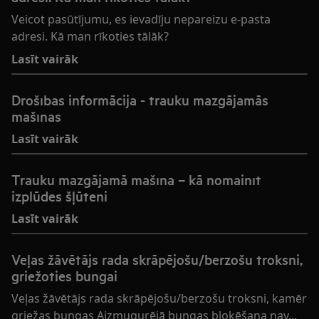
Veicot pasūtījumu, es ievadīju nepareizu e-pasta
adresi. Kā man rīkoties tālāk?
Lasīt vairāk
Drošības informācija - trauku mazgājamās
mašīnas
Lasīt vairāk
Trauku mazgājamā mašīna – kā nomainīt
izplūdes šļūteni
Lasīt vairāk
Veļas žāvētājs rada skrāpējošu/berzošu troksni,
griežoties bungai
Veļas žāvētājs rada skrāpējošu/berzošu troksni, kamēr
griežas bungas Aizmugurējā bungas bloķēšana nav...