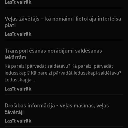
Lasīt vairāk
Veļas žāvētājs – kā nomainīt lietotāja interfeisa
plati
Lasīt vairāk
Transportēšanas norādījumi saldēšanas
iekārtām
Kā pareizi pārvadāt saldētavu? Kā pareizi pārvadāt
ledusskapi? Kā pareizi pārvadāt ledusskapi-saldētavu?
Ledusskapja...
Lasīt vairāk
Drošības informācija - veļas mašīnas, veļas
žāvētāji
Lasīt vairāk