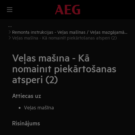
Remonta instrukcijas - Veļas mašīnas / Veļas mazgājamās
mašīnas, žāvētāji
Veļas mašīna - Kā nomainīt piekārtošanas atsperi (2)
Veļas mašīna - Kā
nomainīt piekārtošanas
atsperi (2)
Attiecas uz
Veļas mašīna
Risinājums