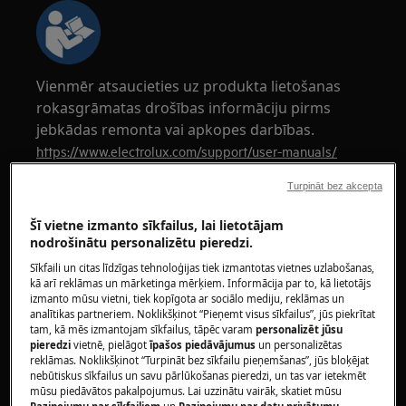
Vienmēr atsaucieties uz produkta lietošanas
rokasgrāmatas drošības informāciju pirms
jebkādas remonta vai apkopes darbības.
https://www.electrolux.com/support/user-manuals/
Turpināt bez akcepta
Šī vietne izmanto sīkfailus, lai lietotājam
nodrošinātu personalizētu pieredzi.
UZMANĪBU!
ELEKTRISKĀS TRIEKAS BĪSTAMĪBA
Sīkfaili un citas līdzīgas tehnoloģijas tiek izmantotas vietnes uzlabošanas,
kā arī reklāmas un mārketinga mērķiem. Informācija par to, kā lietotājs
izmanto mūsu vietni, tiek kopīgota ar sociālo mediju, reklāmas un
Pirms jebkādas remonta vai apkopes darbības
analītikas partneriem. Noklikšķinot “Pieņemt visus sīkfailus”, jūs piekrītat
atslēdziet ierīci un atvienojiet galveno spraudni
tam, kā mēs izmantojam sīkfailus, tāpēc varam
personalizēt jūsu
no kontaktligzdas.
pieredzi
vietnē, pielāgot
īpašos piedāvājumus
un personalizētas
reklāmas. Noklikšķinot “Turpināt bez sīkfailu pieņemšanas”, jūs bloķējat
nebūtiskus sīkfailus un savu pārlūkošanas pieredzi, un tas var ietekmēt
mūsu piedāvātos pakalpojumus. Lai uzzinātu vairāk, skatiet mūsu