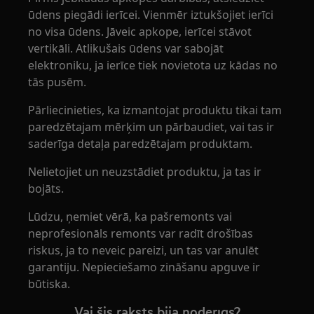
ūdens piegādi ierīcei. Vienmēr iztukšojiet ierīci
no visa ūdens. Jāveic apkope, ierīcei stāvot
vertikāli. Atlikušais ūdens var sabojāt
elektroniku, ja ierīce tiek novietota uz kādas no
tās pusēm.
Pārliecinieties, ka izmantojat produktu tikai tam
paredzētajam mērķim un pārbaudiet, vai tas ir
saderīga detaļa paredzētajam produktam.
Nelietojiet un neuzstādiet produktu, ja tas ir
bojāts.
Lūdzu, ņemiet vērā, ka pašremonts vai
neprofesionāls remonts var radīt drošības
riskus, ja to neveic pareizi, un tas var anulēt
garantiju. Nepieciešamo zināšanu apguve ir
būtiska.
Vai šis raksts bija noderīgs?