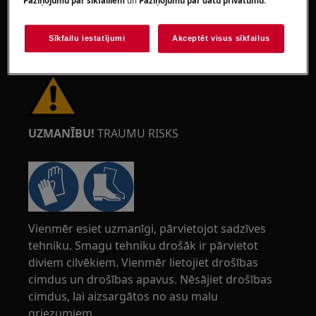
Paziņojumu par sīkfailiem
un
Paziņojumu par datu privātumu
.
Sīkfailu iestatījumi
Akceptēt visus sīkfailus
UZMANĪBU!
TRAUMU RISKS
Vienmēr esiet uzmanīgi, pārvietojot sadzīves
tehniku. Smagu tehniku drošāk ir pārvietot
diviem cilvēkiem. Vienmēr lietojiet drošības
cimdus un drošības apavus. Nēsājiet drošības
cimdus, lai aizsargātos no asu malu
griezumiem.