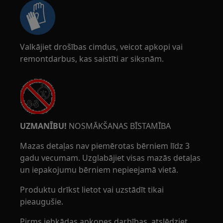
Valkājiet drošības cimdus, veicot apkopi vai
remontdarbus, kas saistīti ar siksnām.
UZMANĪBU!
NOSMĀKŠANAS BĪSTAMĪBA
Mazas detaļas nav piemērotas bērniem līdz 3
gadu vecumam. Uzglabājiet visas mazās detaļas
un iepakojumu bērniem nepieejamā vietā.
Produktu drīkst lietot vai uzstādīt tikai
pieaugušie.
Pirms jebkādas apkopes darbības, atslēdziet