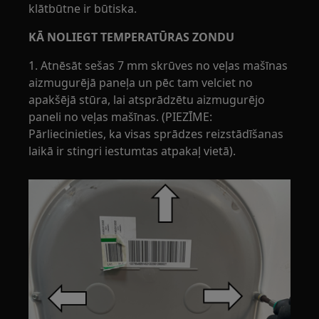
klātbūtne ir būtiska.
KĀ NOLIEGT TEMPERATŪRAS ZONDU
1. Atnēsāt sešas 7 mm skrūves no veļas mašīnas
aizmugurējā paneļa un pēc tam velciet no
apakšējā stūra, lai atsprādzētu aizmugurējo
paneli no veļas mašīnas. (PIEZĪME:
Pārliecinieties, ka visas sprādzes reizstādīšanas
laikā ir stingri iestumtas atpakaļ vietā).