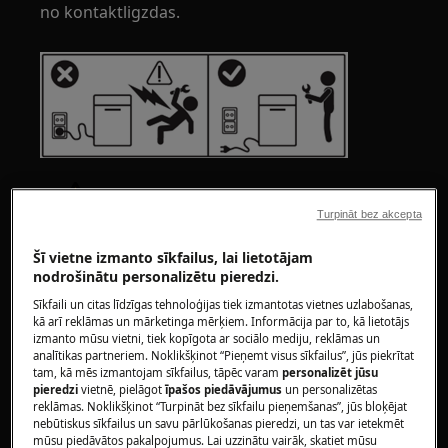
no kontaktligzdas.
Turpināt bez akcepta
Šī vietne izmanto sīkfailus, lai lietotājam
UZMANĪBU!
TRAUMU RISKS
nodrošinātu personalizētu pieredzi.
Sīkfaili un citas līdzīgas tehnoloģijas tiek izmantotas vietnes uzlabošanas,
kā arī reklāmas un mārketinga mērķiem. Informācija par to, kā lietotājs
izmanto mūsu vietni, tiek kopīgota ar sociālo mediju, reklāmas un
analītikas partneriem. Noklikšķinot “Pieņemt visus sīkfailus”, jūs piekrītat
tam, kā mēs izmantojam sīkfailus, tāpēc varam
personalizēt jūsu
pieredzi
vietnē, pielāgot
īpašos piedāvājumus
un personalizētas
Vienmēr esiet uzmanīgi, pārvietojot tehniku.
reklāmas. Noklikšķinot “Turpināt bez sīkfailu pieņemšanas”, jūs bloķējat
nebūtiskus sīkfailus un savu pārlūkošanas pieredzi, un tas var ietekmēt
Smagu tehniku drošāk ir pārvietot diviem
mūsu piedāvātos pakalpojumus. Lai uzzinātu vairāk, skatiet mūsu