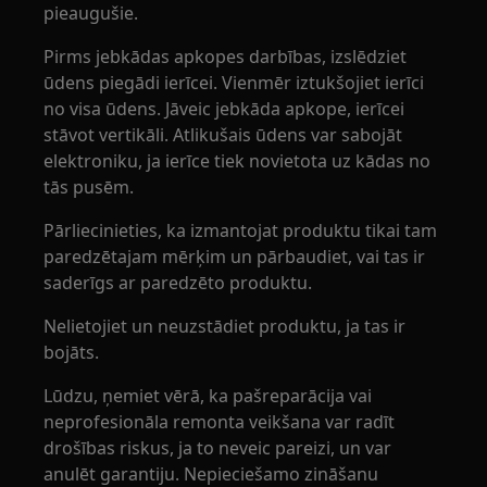
pieaugušie.
Pirms jebkādas apkopes darbības, izslēdziet
ūdens piegādi ierīcei. Vienmēr iztukšojiet ierīci
no visa ūdens. Jāveic jebkāda apkope, ierīcei
stāvot vertikāli. Atlikušais ūdens var sabojāt
elektroniku, ja ierīce tiek novietota uz kādas no
tās pusēm.
Pārliecinieties, ka izmantojat produktu tikai tam
paredzētajam mērķim un pārbaudiet, vai tas ir
saderīgs ar paredzēto produktu.
Nelietojiet un neuzstādiet produktu, ja tas ir
bojāts.
Lūdzu, ņemiet vērā, ka pašreparācija vai
neprofesionāla remonta veikšana var radīt
drošības riskus, ja to neveic pareizi, un var
anulēt garantiju. Nepieciešamo zināšanu