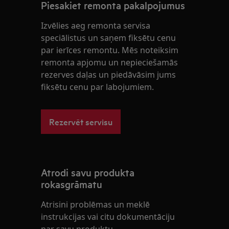
Piesakiet remonta pakalpojumus
Izvēlies aeg remonta servisa
speciālistus un saņem fiksētu cenu
par ierīces remontu. Mēs noteiksim
remonta apjomu un nepieciešamās
rezerves daļas un piedāvāsim jums
fiksētu cenu par labojumiem.
Rezervēt servisu
Atrodi savu produkta
rokasgrāmatu
Atrisini problēmas un meklē
instrukcijas vai citu dokumentāciju
par savu produktu.