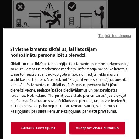
Turpināt bez akcepta
Šī vietne izmanto sīkfailus, lai lietotājam
nodrošinātu personalizētu pieredzi.
Sīkfaili un citas līdzīgas tehnoloģijas tiek izmantotas vietnes uzlabošanas,
UZMANĪBU!
TRAUMU RISKS
kā arī reklāmas un mārketinga mērķiem. Informācija par to, kā lietotājs
izmanto mūsu vietni, tiek kopīgota ar sociālo mediju, reklāmas un
analītikas partneriem. Noklikšķinot “Pieņemt visus sīkfailus”, jūs piekrītat
tam, kā mēs izmantojam sīkfailus, tāpēc varam
personalizēt jūsu
pieredzi
vietnē, pielāgot
īpašos piedāvājumus
un personalizētas
reklāmas. Noklikšķinot “Turpināt bez sīkfailu pieņemšanas”, jūs bloķējat
nebūtiskus sīkfailus un savu pārlūkošanas pieredzi, un tas var ietekmēt
mūsu piedāvātos pakalpojumus. Lai uzzinātu vairāk, skatiet mūsu
Vienmēr esiet uzmanīgi, pārvietojot sadzīves
Paziņojumu par sīkfailiem
un
Paziņojumu par datu privātumu
.
tehniku. Smagu tehniku drošāk ir pārvietot
diviem cilvēkiem. Vienmēr lietojiet drošības
Sīkfailu iestatījumi
Akceptēt visus sīkfailus
cimdus un apavus. Nēsājiet drošības cimdus, lai
pasargātu sevi no asu malu griezumiem.