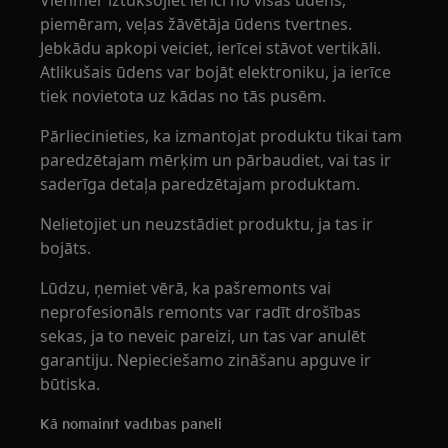
Vienmēr iztukšojiet ierīci no visas ūdens,
piemēram, veļas žāvētāja ūdens tvertnes.
Jebkādu apkopi veiciet, ierīcei stāvot vertikāli.
Atlikušais ūdens var bojāt elektroniku, ja ierīce
tiek novietota uz kādas no tās pusēm.
Pārliecinieties, ka izmantojat produktu tikai tam
paredzētajam mērķim un pārbaudiet, vai tas ir
saderīga detaļa paredzētajam produktam.
Nelietojiet un neuzstādiet produktu, ja tas ir
bojāts.
Lūdzu, ņemiet vērā, ka pašremonts vai
neprofesionāls remonts var radīt drošības
sekas, ja to neveic pareizi, un tas var anulēt
garantiju. Nepieciešamo zināšanu apguve ir
būtiska.
Kā nomainīt vadības paneli