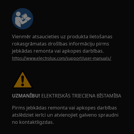
Vienmēr atsaucieties uz produkta lietošanas
rokasgrāmatas drošības informāciju pirms
jebkādas remonta vai apkopes darbības.
https://www.electrolux.com/support/user-manuals/
UZMANĪBU!
ELEKTRISKĀS TRIECIENA BĪSTAMĪBA
Pirms jebkādas remonta vai apkopes darbības
atslēdziet ierīci un atvienojiet galveno spraudni
no kontaktligzdas.