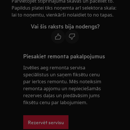
Pārvietojiet stiprinājuma skavas un paceliet to.
Papildus platei tiks noņemta arī selektora skala:
lai to noņemtu, vienkārši nolaidiet to no tapas.
Vai šis raksts bija noderīgs?
Piesakiet remonta pakalpojumus
Izvēlies aeg remonta servisa
speciālistus un saņem fiksētu cenu
par ierīces remontu. Mēs noteiksim
remonta apjomu un nepieciešamās
rezerves daļas un piedāvāsim jums
fiksētu cenu par labojumiem.
Rezervēt servisu