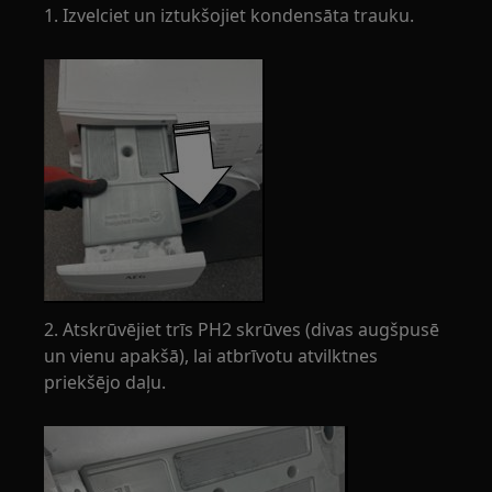
1. Izvelciet un iztukšojiet kondensāta trauku.
2. Atskrūvējiet trīs PH2 skrūves (divas augšpusē
un vienu apakšā), lai atbrīvotu atvilktnes
priekšējo daļu.