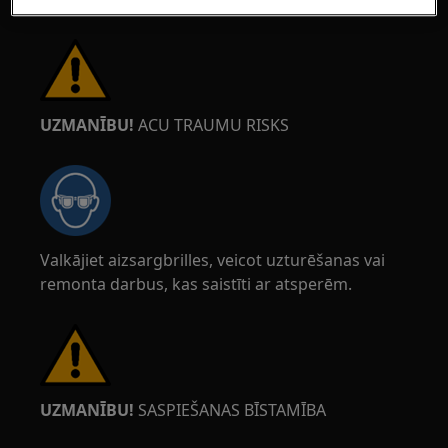
UZMANĪBU!
ACU TRAUMU RISKS
Valkājiet aizsargbrilles, veicot uzturēšanas vai
remonta darbus, kas saistīti ar atsperēm.
UZMANĪBU!
SASPIEŠANAS BĪSTAMĪBA