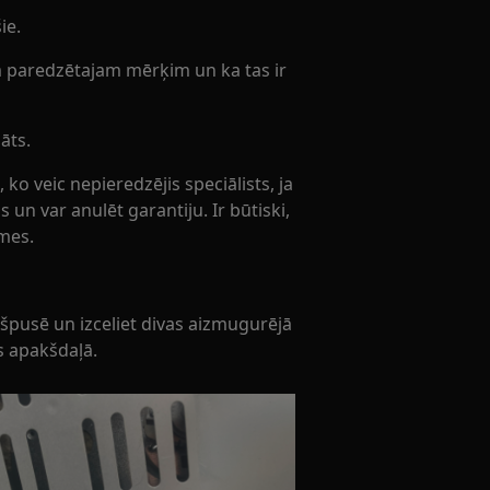
ie.
am paredzētajam mērķim un ka tas ir
āts.
o veic nepieredzējis speciālists, ja
s un var anulēt garantiju. Ir būtiski,
mes.
gšpusē un izceliet divas aizmugurējā
s apakšdaļā.