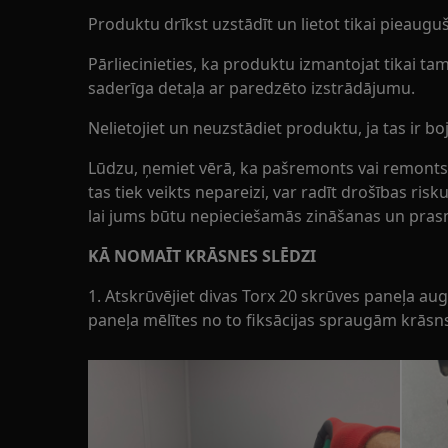
Produktu drīkst uzstādīt un lietot tikai pieauguš
Pārliecinieties, ka produktu izmantojat tikai t
saderīga detaļa ar paredzēto izstrādājumu.
Nelietojiet un neuzstādiet produktu, ja tas ir boj
Lūdzu, ņemiet vērā, ka pašremonts vai remonts, k
tas tiek veikts nepareizi, var radīt drošības risku
lai jums būtu nepieciešamās zināšanas un pras
KĀ NOMAĪT KRĀSNES SLĒDZI
1. Atskrūvējiet divas Torx 20 skrūves paneļa au
paneļa mēlītes no to fiksācijas spraugām krāsn