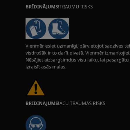
BRĪDINĀJUMS!
TRAUMU RISKS
Vienmēr esiet uzmanīgi, pārvietojot sadzīves t
visdrošāk ir to darīt divatā. Vienmēr izmantoji
Nēsājiet aizsargcimdus visu laiku, lai pasargāt
izraisīt asās malas.
BRĪDINĀJUMS!
ACU TRAUMAS RISKS