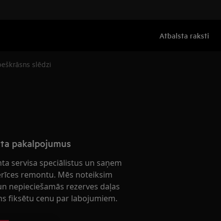
Atbalsta raksti
eškrāsns slēdzi
nta pakalpojumus
nta servisa speciālistus un saņem
ierīces remontu. Mēs noteiksim
n nepieciešamās rezerves daļas
s fiksētu cenu par labojumiem.