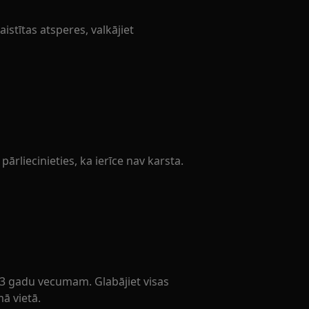
istītas atsperes, valkājiet
liecinieties, ka ierīce nav karsta.
 3 gadu vecumam. Glabājiet visas
ā vietā.