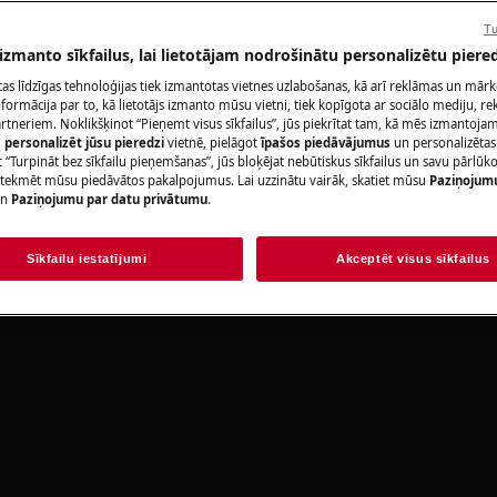
r-manuals/
Rezervēt servis
Tu
 izmanto sīkfailus, lai lietotājam nodrošinātu personalizētu piered
citas līdzīgas tehnoloģijas tiek izmantotas vietnes uzlabošanas, kā arī reklāmas un mār
ormācija par to, kā lietotājs izmanto mūsu vietni, tiek kopīgota ar sociālo mediju, r
artneriem. Noklikšķinot “Pieņemt visus sīkfailus”, jūs piekrītat tam, kā mēs izmantojam 
Atrodi savu pr
m
personalizēt jūsu pieredzi
vietnē, pielāgot
īpašos piedāvājumus
un personalizētas
 “Turpināt bez sīkfailu pieņemšanas”, jūs bloķējat nebūtiskus sīkfailus un savu pārlūk
Atrisini problēmas
ietekmēt mūsu piedāvātos pakalpojumus. Lai uzzinātu vairāk, skatiet mūsu
Paziņojum
lēdziet ierīci un atvienojiet
n
Paziņojumu par datu privātumu
.
dokumentāciju pa
Sīkfailu iestatījumi
Akceptēt visus sīkfailus
Atrast rokasgr