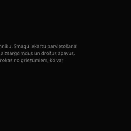
ehniku. Smagu iekārtu pārvietošanai
et aizsargcimdus un drošus apavus.
u rokas no griezumiem, ko var