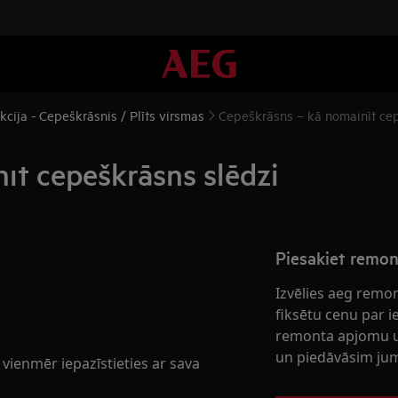
cija - Cepeškrāsnis / Plīts virsmas
Cepeškrāsns – kā nomainīt cep
īt cepeškrāsns slēdzi
Piesakiet remo
Izvēlies aeg remo
fiksētu cenu par 
remonta apjomu u
un piedāvāsim jum
ienmēr iepazīstieties ar sava