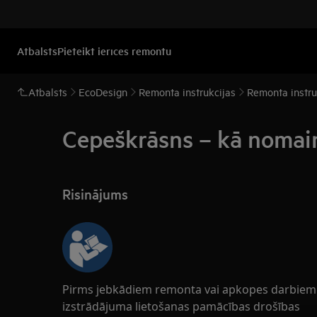
Atbalsts
Pieteikt ierīces remontu
Atbalsts
EcoDesign
Remonta instrukcijas
Remonta instruk
Cepeškrāsns – kā nomain
Risinājums
Pirms jebkādiem remonta vai apkopes darbiem v
izstrādājuma lietošanas pamācības drošības