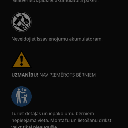
Neatveriet/izjaukiet akumulatora paketi.
Neveidojiet īssavienojumu akumulatoram.
UZMANĪBU!
NAV PIEMĒROTS BĒRNIEM
Turiet detaļas un iepakojumu bērniem
nepieejamā vietā. Montāžu un lietošanu drīkst
veikt tikai pieaugušie.