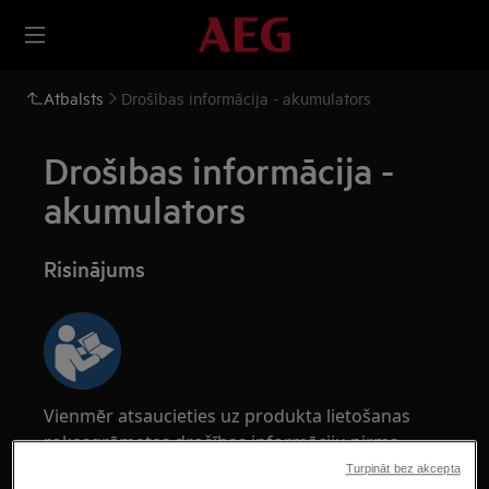
Atbalsts
Drošības informācija - akumulators
Drošības informācija -
akumulators
Risinājums
Vienmēr atsaucieties uz produkta lietošanas
rokasgrāmatas drošības informāciju pirms
jebkādas remonta vai apkopes darbības.
Turpināt bez akcepta