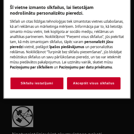
https://www.electrolux.com/support/user-manuals/
Šī vietne izmanto sīkfailus, lai lietotājam
nodrošinātu personalizētu pieredzi.
Sīkfaili un citas līdzīgas tehnoloģijas tiek izmantotas vietnes uzlabošanas,
kā arī reklāmas un mārketinga mērķiem. Informācija par to, kā lietotājs
izmanto mūsu vietni, tiek kopīgota ar sociālo mediju, reklāmas un
analītikas partneriem. Noklikšķinot “Pieņemt visus sīkfailus”, jūs piekrītat
UZMANĪBU!
UGUNS BĪSTAMĪBA
tam, kā mēs izmantojam sīkfailus, tāpēc varam
personalizēt jūsu
pieredzi
vietnē, pielāgot
īpašos piedāvājumus
un personalizētas
reklāmas. Noklikšķinot “Turpināt bez sīkfailu pieņemšanas”, jūs bloķējat
nebūtiskus sīkfailus un savu pārlūkošanas pieredzi, un tas var ietekmēt
mūsu piedāvātos pakalpojumus. Lai uzzinātu vairāk, skatiet mūsu
Paziņojumu par sīkfailiem
un
Paziņojumu par datu privātumu
.
Nepakļaujiet akumulatoru liesmām, dzirksteļiem
Sīkfailu iestatījumi
Akceptēt visus sīkfailus
vai tiešiem saules stariem. Uzglabājiet
akumulatoru istabas temperatūrā.