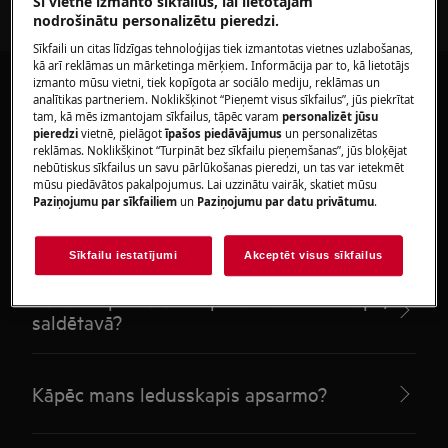
Šī vietne izmanto sīkfailus, lai lietotājam
nodrošinātu personalizētu pieredzi.
Sīkfaili un citas līdzīgas tehnoloģijas tiek izmantotas vietnes uzlabošanas,
kā arī reklāmas un mārketinga mērķiem. Informācija par to, kā lietotājs
izmanto mūsu vietni, tiek kopīgota ar sociālo mediju, reklāmas un
analītikas partneriem. Noklikšķinot “Pieņemt visus sīkfailus”, jūs piekrītat
tam, kā mēs izmantojam sīkfailus, tāpēc varam
personalizēt jūsu
pieredzi
vietnē, pielāgot
īpašos piedāvājumus
un personalizētas
Ieteicamie raksti par
reklāmas. Noklikšķinot “Turpināt bez sīkfailu pieņemšanas”, jūs bloķējat
nebūtiskus sīkfailus un savu pārlūkošanas pieredzi, un tas var ietekmēt
mūsu piedāvātos pakalpojumus. Lai uzzinātu vairāk, skatiet mūsu
Ledusskapji ar saldētavu
Paziņojumu par sīkfailiem
un
Paziņojumu par datu privātumu
.
Sīkfailu iestatījumi
Akceptēt visus sīkfailus
Kāda ir optimālā temperatūra ledusskapī /
saldētavā?
Kāpēc mans ledusskapis apsarmo?