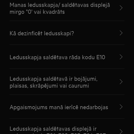
Manas ledusskapja/ saldētavas displejā
mirgo "0' vai kvadrāts
Kā dezinficēt ledusskapi?
Ledusskapja saldētava rāda kodu E10
Ledusskapja saldētavā ir bojājumi,
plaisas, skrāpējumi vai caurumi
Apgaismojums manā ierīcē nedarbojas
Ledusskapja saldētavas displejā ir