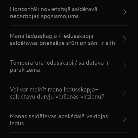
Horizontāli novietotajā saldētavā
nedarbojas apgaismojums
Mana ledusskapja / ledusskapja
saldētavas priekšējie stūri un sāni ir silti
Temperatūra ledusskapī / saldētavā ir
pārāk zema
Vai var mainīt mana ledusskapja–
saldētavu durvju vēršanās virzienu?
Manas saldētavas apakšdaļā veidojas
ledus