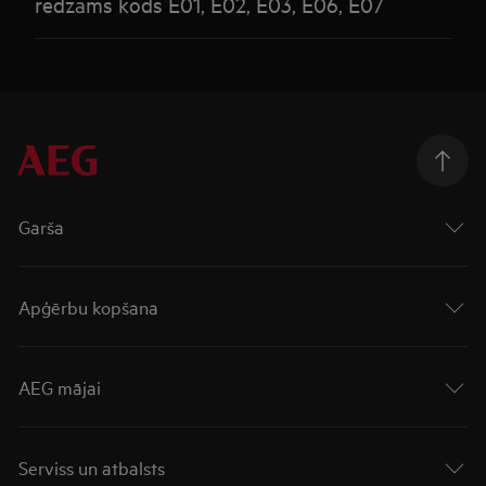
redzams kods E01, E02, E03, E06, E07
Garša
Apģērbu kopšana
AEG mājai
Serviss un atbalsts