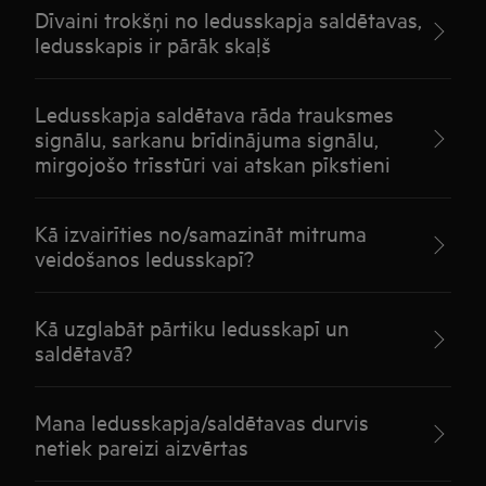
Dīvaini trokšņi no ledusskapja saldētavas,
ledusskapis ir pārāk skaļš
Ledusskapja saldētava rāda trauksmes
signālu, sarkanu brīdinājuma signālu,
mirgojošo trīsstūri vai atskan pīkstieni
Kā izvairīties no/samazināt mitruma
veidošanos ledusskapī?
Kā uzglabāt pārtiku ledusskapī un
saldētavā?
Mana ledusskapja/saldētavas durvis
netiek pareizi aizvērtas