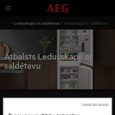
Ledusskapji un saldētavas
Ledusskapji ar saldētavu
Atbalsts Ledusskapji ar
saldētavu
Meklēt mūsu atbalsta rakstos
Turpināt bez akcepta