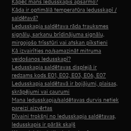
Kāpēc mans ledusskapis apsarmo?
Kāda ir optimālā temperatūra ledusskapī /
saldētavā?
Ledusskapja saldētava rāda trauksmes
signālu, sarkanu brīdinājuma signālu,
mirgojošo trīsstūri vai atskan pīkstieni
Kā izvairīties no/samazināt mitruma
veidošanos ledusskapī?
Ledusskapja saldētavas displejā ir
redzams kods E01, E02, E03, E06, E07
Ledusskapja saldētavā ir bojājumi, plaisas,
skrāpējumi vai caurumi
Mana ledusskapja/saldētavas durvis netiek
pareizi aizvērtas
Dīvaini trokšņi no ledusskapja saldētavas,
ledusskapis ir pārāk skaļš