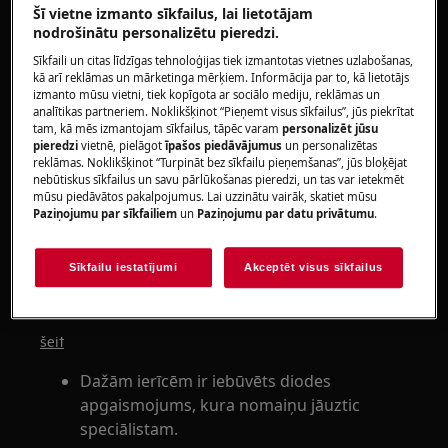
Šī vietne izmanto sīkfailus, lai lietotājam
Horizontālo saldētavu
nodrošinātu personalizētu pieredzi.
Ledusskapi ar saldētavu
Sīkfaili un citas līdzīgas tehnoloģijas tiek izmantotas vietnes uzlabošanas,
Vertikāli novietojamu saldētavu
kā arī reklāmas un mārketinga mērķiem. Informācija par to, kā lietotājs
Ledusskapi
izmanto mūsu vietni, tiek kopīgota ar sociālo mediju, reklāmas un
analītikas partneriem. Noklikšķinot “Pieņemt visus sīkfailus”, jūs piekrītat
Vīna dzesētāju
tam, kā mēs izmantojam sīkfailus, tāpēc varam
personalizēt jūsu
pieredzi
vietnē, pielāgot
īpašos piedāvājumus
un personalizētas
Risinājums:
reklāmas. Noklikšķinot “Turpināt bez sīkfailu pieņemšanas”, jūs bloķējat
nebūtiskus sīkfailus un savu pārlūkošanas pieredzi, un tas var ietekmēt
1. Pārbaudiet, vai spuldze nav bojāta, un
mūsu piedāvātos pakalpojumus. Lai uzzinātu vairāk, skatiet mūsu
Paziņojumu par sīkfailiem
un
Paziņojumu par datu privātumu
.
vajadzības gadījumā nomainiet to, ievērojot
lietotāja rokasgrāmatā sniegtos
norādījumus.
Sīkfailu iestatījumi
Akceptēt visus sīkfailus
Rokasgrāmatu var lejupielādēt .
šeit
Dažām ierīcēm ir iebūvēts diodes
apgaismojums, kura nomaiņu jāuztic
speciālistam.