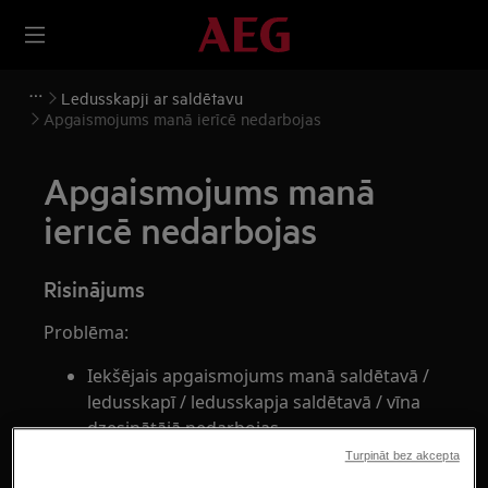
Ledusskapji ar saldētavu
Apgaismojums manā ierīcē nedarbojas
Apgaismojums manā
ierīcē nedarbojas
Risinājums
Problēma:
Iekšējais apgaismojums manā saldētavā /
ledusskapī / ledusskapja saldētavā / vīna
dzesinātājā nedarbojas
Turpināt bez akcepta
Attiecas uz: