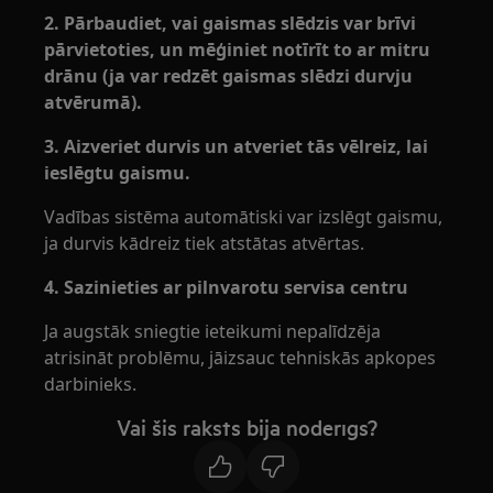
2. Pārbaudiet, vai gaismas slēdzis var brīvi
pārvietoties, un mēģiniet notīrīt to ar mitru
drānu (ja var redzēt gaismas slēdzi durvju
atvērumā).
3. Aizveriet durvis un atveriet tās vēlreiz, lai
ieslēgtu gaismu.
Vadības sistēma automātiski var izslēgt gaismu,
ja durvis kādreiz tiek atstātas atvērtas.
4. Sazinieties ar pilnvarotu servisa centru
Ja augstāk sniegtie ieteikumi nepalīdzēja
atrisināt problēmu, jāizsauc tehniskās apkopes
darbinieks.
Vai šis raksts bija noderīgs?