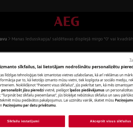
tavu
Manas ledusskapja/ saldētavas displejā mirgo "0' vai kvadrāt
tavas displejā mirgo "0' vai k
Tu
 izmanto sīkfailus, lai lietotājam nodrošinātu personalizētu piered
citas līdzīgas tehnoloģijas tiek izmantotas vietnes uzlabošanas, kā arī reklāmas un mār
ormācija par to, kā lietotājs izmanto mūsu vietni, tiek kopīgota ar sociālo mediju, r
Piesakiet remo
artneriem. Noklikšķinot “Pieņemt visus sīkfailus”, jūs piekrītat tam, kā mēs izmantojam 
m
personalizēt jūsu pieredzi
vietnē, pielāgot
īpašos piedāvājumus
un personalizētas
 “Turpināt bez sīkfailu pieņemšanas”, jūs bloķējat nebūtiskus sīkfailus un savu pārlūk
Izvēlies aeg remo
ietekmēt mūsu piedāvātos pakalpojumus. Lai uzzinātu vairāk, skatiet mūsu
Paziņojum
āts.
fiksētu cenu par 
n
Paziņojumu par datu privātumu
.
remonta apjomu u
un piedāvāsim jum
Sīkfailu iestatījumi
Akceptēt visus sīkfailus