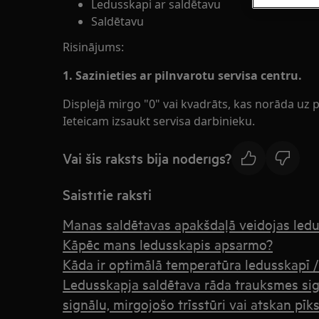
Ledusskapi ar saldētavu
Saldētavu
Risinājums:
1. Sazinieties ar pilnvarotu servisa centru.
Displejā mirgo "0" vai kvadrāts, kas norāda uz
Ieteicam izsaukt servisa darbinieku.
Vai šis raksts bija noderīgs?
Saistītie raksti
Manas saldētavas apakšdaļā veidojas led
Kāpēc mans ledusskapis apsarmo?
Kāda ir optimālā temperatūra ledusskapī /
Ledusskapja saldētava rāda trauksmes sig
signālu, mirgojošo trīsstūri vai atskan pīks