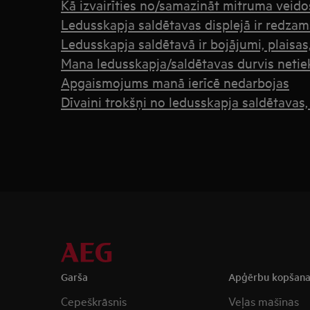
Kā izvairīties no/samazināt mitruma veid
Ledusskapja saldētavas displejā ir redzam
Ledusskapja saldētavā ir bojājumi, plaisas
Mana ledusskapja/saldētavas durvis netiek
Apgaismojums manā ierīcē nedarbojas
Dīvaini trokšņi no ledusskapja saldētavas,
Garša
Apģērbu kopšan
Cepeškrāsnis
Veļas mašīnas