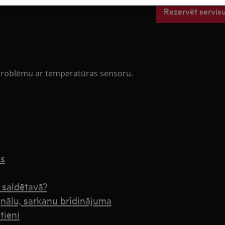
Rezervēt servis
 problēmu ar temperatūras sensoru.
us
 saldētavā?
nālu, sarkanu brīdinājuma
tieni