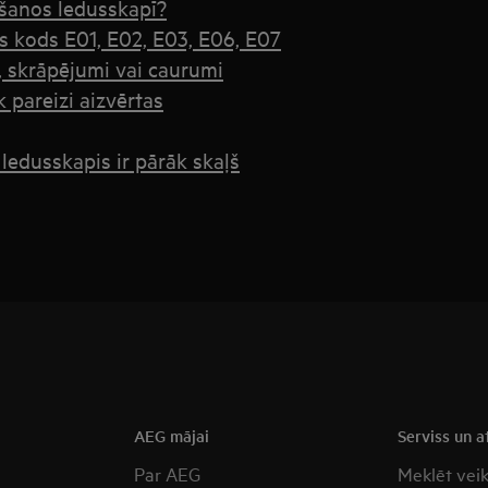
ošanos ledusskapī?
s kods E01, E02, E03, E06, E07
, skrāpējumi vai caurumi
 pareizi aizvērtas
 ledusskapis ir pārāk skaļš
a
AEG mājai
Serviss un a
Par AEG
Meklēt vei