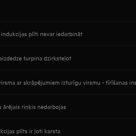
indukcijas plīti nevar iedarbināt
aizdedze turpina dzirksteļot
virsma ar skrāpējumiem izturīgu virsmu - tīrīšanas ins
ārējais riņķis nedarbojas
ijas plīts ir ļoti karsta