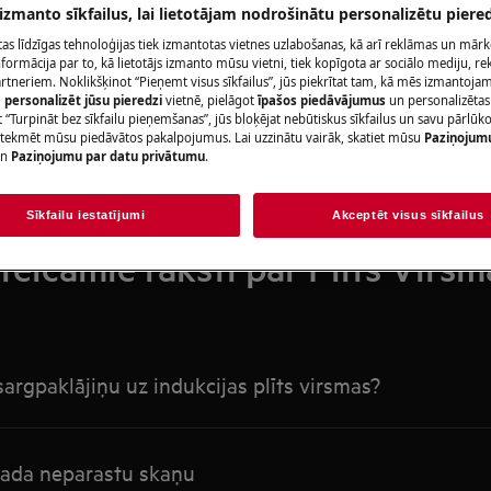
Meklēt mūsu atbalsta rakstos
 izmanto sīkfailus, lai lietotājam nodrošinātu personalizētu piered
citas līdzīgas tehnoloģijas tiek izmantotas vietnes uzlabošanas, kā arī reklāmas un mār
ormācija par to, kā lietotājs izmanto mūsu vietni, tiek kopīgota ar sociālo mediju, r
artneriem. Noklikšķinot “Pieņemt visus sīkfailus”, jūs piekrītat tam, kā mēs izmantojam 
m
personalizēt jūsu pieredzi
vietnē, pielāgot
īpašos piedāvājumus
un personalizētas
 “Turpināt bez sīkfailu pieņemšanas”, jūs bloķējat nebūtiskus sīkfailus un savu pārlūk
ietekmēt mūsu piedāvātos pakalpojumus. Lai uzzinātu vairāk, skatiet mūsu
Paziņojum
n
Paziņojumu par datu privātumu
.
Sīkfailu iestatījumi
Akceptēt visus sīkfailus
eteicamie raksti par Plīts Virsm
zsargpaklājiņu uz indukcijas plīts virsmas?
 rada neparastu skaņu