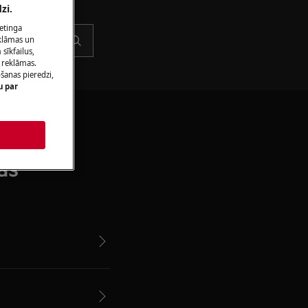
zi.
ketinga
eklāmas un
sīkfailus,
 reklāmas.
ošanas pieredzi,
u par
as