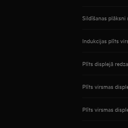
Sildīšanas plāksni 
Indukcijas plīts v
Plīts displejā red
Plīts virsmas disp
Plīts virsmas disp