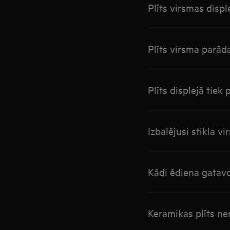
Plīts virsmas disp
Plīts virsma parād
Plīts displejā tiek
Izbalējusi stikla v
Kādi ēdiena gatavo
Keramikas plīts ner