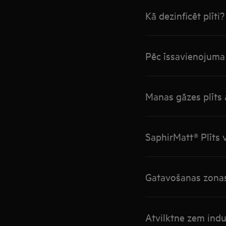
Kā dezinficēt plīti?
Pēc īssavienojuma 
Manas gāzes plīts 
SaphirMatt® Plīts 
Gatavošanas zonas 
Atvilktne zem indukc