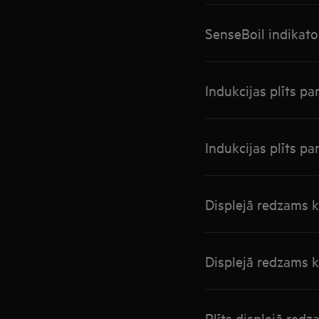
SenseBoil indikator
Indukcijas plīts p
Indukcijas plīts p
Displejā redzams 
Displejā redzams 
Plīts displejā red