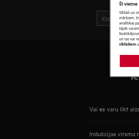
Šī vietne
Sīkfaili un 
mērķiem. Inf
analītikas p
tāpēc vara
Noklikšķinot
un tas var 
sīkfailiem
u
I
Vai es varu likt ai
Indukcijas virsma