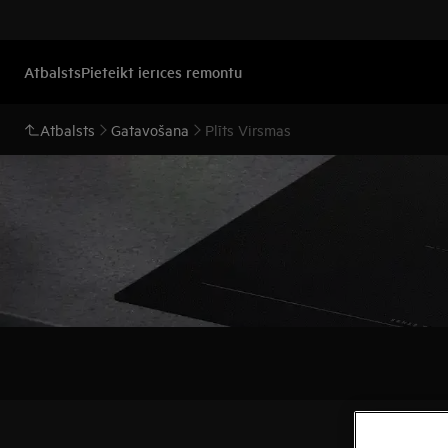
Atbalsts
Pieteikt ierīces remontu
Atbalsts
Gatavošana
Plīts Virsmas