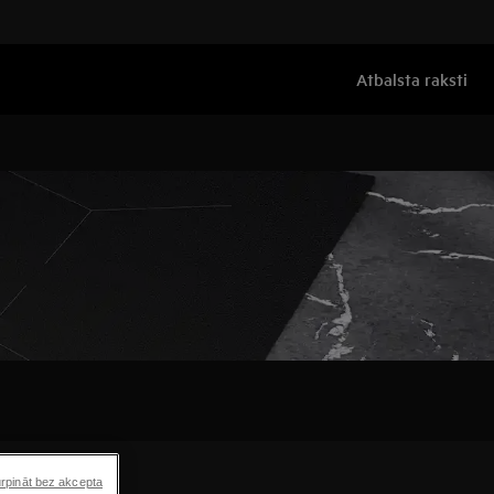
Atbalsta raksti
rpināt bez akcepta