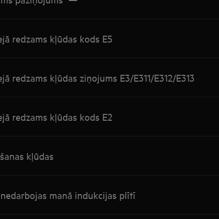
lejā redzams kļūdas kods E5
lejā redzams kļūdas ziņojums E3/E311/E312/E313
lejā redzams kļūdas kods E2
īšanas kļūdas
 nedarbojas manā indukcijas plītī