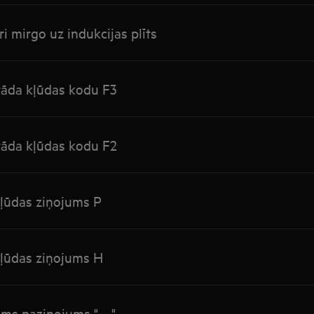
i mirgo uz indukcijas plīts
arāda kļūdas kodu F3
arāda kļūdas kodu F2
kļūdas ziņojums P
kļūdas ziņojums H
zams paziņojums "—"