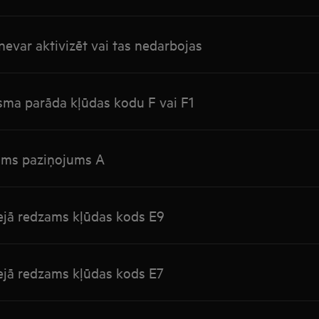
nevar aktivizēt vai tas nedarbojas
irsma parāda kļūdas kodu F vai F1
zams paziņojums A
lejā redzams kļūdas kods E9
lejā redzams kļūdas kods E7