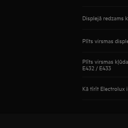
Displejā redzams 
Plīts virsmas disp
Plīts virsmas kļūd
E432 / E433
Kā tīrīt Electrolux 