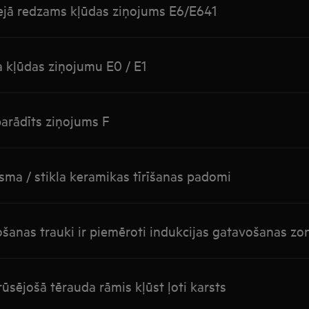
lejā redzams kļūdas ziņojums E6/E641
a kļūdas ziņojumu E0 / E1
 parādīts ziņojums F
irsma / stikla keramikas tīrīšanas padomi
šanas trauki ir piemēroti indukcijas gatavošanas z
ūsējošā tērauda rāmis kļūst ļoti karsts