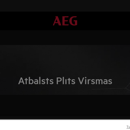
Atbalsts Plīts Virsmas
Tu