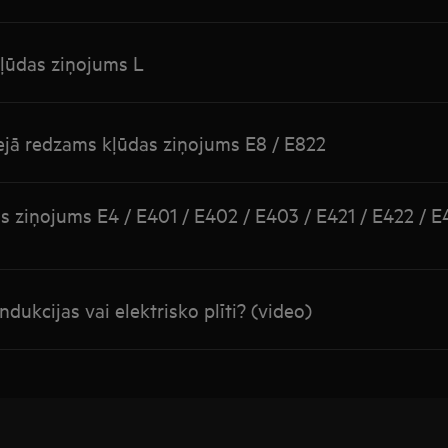
kļūdas ziņojums L
lejā redzams kļūdas ziņojums E8 / E822
as ziņojums E4 / E401 / E402 / E403 / E421 / E422 / E
indukcijas vai elektrisko plīti? (video)