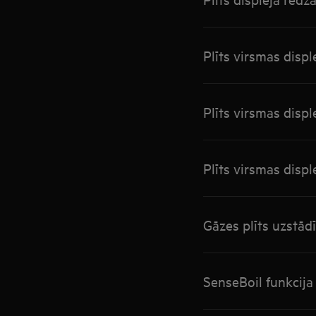
Plīts virsmas disp
Plīts virsmas disp
Plīts virsmas disp
Gāzes plīts uzstād
SenseBoil funkcija