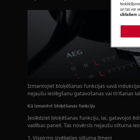
Noklikšķinot
un tas var 
sīkfailiem
u
Izmantojiet bloķēšanas funkcijas savā indukcijas 
nejaušu ieslēgšanu gatavošanas vai tīrīšanas lai
Kā izmantot bloķēšanas funkciju
Ieslēdziet bloķēšanas funkciju, lai, gatavojot ēd
vadības paneli. Tas novērsīs nejaušu siltuma ie
1. Vispirms izvēlieties siltuma līmeni