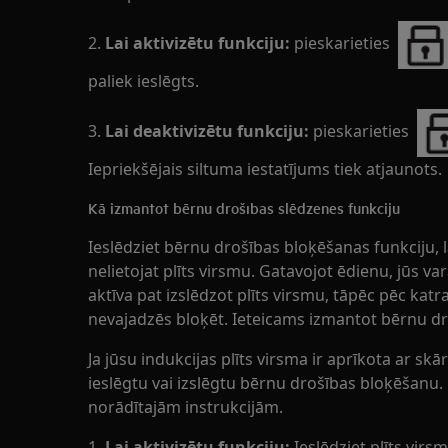
2.
Lai aktivizētu funkciju:
pieskarieties
paliek ieslēgts.
3.
Lai deaktivizētu funkciju:
pieskarieties
Iepriekšējais siltuma iestatījums tiek atjaunots.
Kā izmantot bērnu drošības slēdzenes funkciju
Ieslēdziet bērnu drošības bloķēšanas funkciju, l
nelietojat plīts virsmu. Gatavojot ēdienu, jūs varat
aktīva pat izslēdzot plīts virsmu, tāpēc pēc katra
nevajadzēs bloķēt. Ieteicams izmantot bērnu dro
Ja jūsu indukcijas plīts virsma ir aprīkota ar skār
ieslēgtu vai izslēgtu bērnu drošības bloķēšanu.
norādītajām instrukcijām.
1.
Lai aktivizētu funkciju:
Ieslēdziet plīts virs