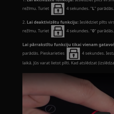
režīmu. Turiet
4 sekundes. "
L
" parādās.
2.
Lai deaktivizētu funkciju:
Ieslēdziet plīts v
režīmu. Turiet
4 sekundes. "
0
" parādās.
Lai pārrakstītu funkciju tikai vienam gatav
parādās. Pieskarieties
4 sekundes. Iest
laikā. Jūs varat lietot plīti. Kad atslēdzat (izslēdz