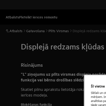
Atbalsts
Pieteikt ierīces remontu
Atbalsts
Gatavošana
Plīts Virsmas
Displejā redzams kļū
Displejā redzams kļūdas
Risinājums
"L" ziņojums uz plīts virsmas displeja norāda
funkcija vai bērnu drošības slēdzis.
Šī vietne
Skatiet pilnu aprakstu lietotāja rokasgrāmatā, j
Sīkfaili un 
ierīces modeļa.
mērķiem. Inf
analītikas p
Bloķēšanas funkcija
tāpēc vara