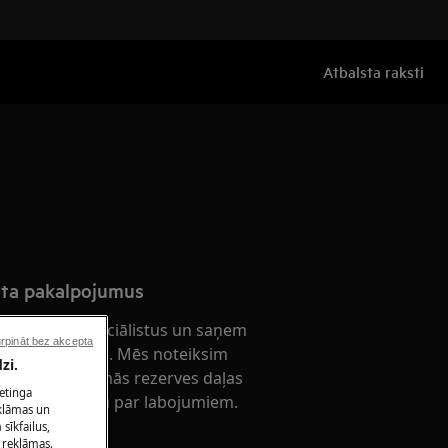
Atbalsta raksti
nta pakalpojumus
nta servisa speciālistus un saņem
rpināt bez akcepta
ierīces remontu. Mēs noteiksim
zi.
n nepieciešamās rezerves daļas
ketinga
s fiksētu cenu par labojumiem.
eklāmas un
sīkfailus,
 reklāmas.