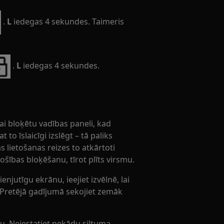
.
L
iedegas 4 sekundes. Taimeris
.
L
iedegas 4 sekundes.
ai bloķētu vadības paneli, kad
 to īslaicīgi izslēgt – tā paliks
s lietošanas reizes to atkārtoti
šības bloķēšanu, tīrot plīts virsmu.
ienjutīgu ekrānu, ieejiet izvēlnē, lai
 Pretējā gadījumā sekojiet zemāk
mu. Neiestatiet nekādu siltuma