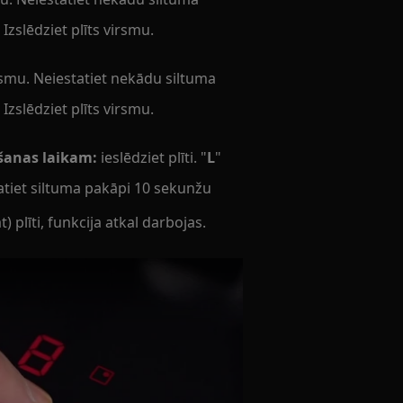
 Izslēdziet plīts virsmu.
irsmu. Neiestatiet nekādu siltuma
 Izslēdziet plīts virsmu.
ošanas laikam:
ieslēdziet plīti. "
L
"
atiet siltuma pakāpi 10 sekunžu
at) plīti, funkcija atkal darbojas.