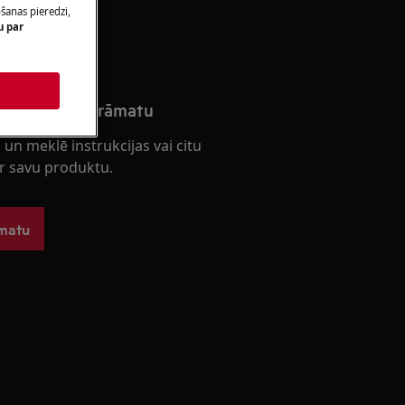
ošanas pieredzi,
u
u par
odukta rokasgrāmatu
 un meklē instrukcijas vai citu
r savu produktu.
āmatu