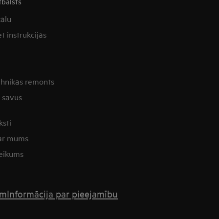
tbalsts
kalu
t instrukcijas
ehnikas remonts
t savus
ksti
 ar mums
eikums
ēm
Informācija par pieejamību