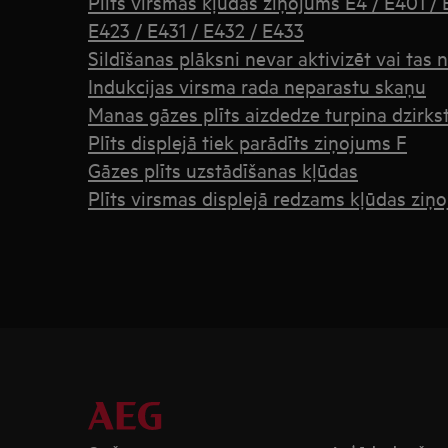
Plīts virsmas kļūdas ziņojums E4 / E401 / 
E423 / E431 / E432 / E433
Sildīšanas plāksni nevar aktivizēt vai tas
Indukcijas virsma rada neparastu skaņu
Manas gāzes plīts aizdedze turpina dzirks
Plīts displejā tiek parādīts ziņojums F
Gāzes plīts uzstādīšanas kļūdas
Plīts virsmas displejā redzams kļūdas ziņ