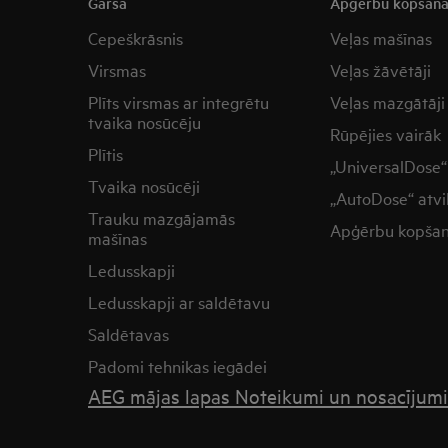
Garša
Apģērbu kopšan
Cepeškrāsnis
Veļas mašīnas
Virsmas
Veļas žāvētāji
Plīts virsmas ar integrētu
Veļas mazgātāji
tvaika nosūcēju
Rūpējies vairāk
Plītis
„UniversalDose“ 
Tvaika nosūcēji
„AutoDose“ atvi
Trauku mazgājamās
Apģērbu kopša
mašīnas
Ledusskapji
Ledusskapji ar saldētavu
Saldētavas
Padomi tehnikas iegādei
AEG mājas lapas Noteikumi un nosacījumi