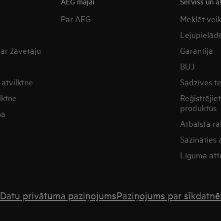
a
AEG mājai
Serviss un a
Par AEG
Meklēt vei
Lejupielādē
 ar žāvētāju
Garantija
BUJ
atvilktne
Sadzīves t
lktne
Reģistrējie
produktus
na
Atbalsta ra
Sazināties
Līguma att
Datu privātuma paziņojums
Paziņojums par sīkdatn