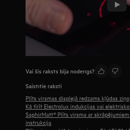
Play
Vai šis raksts bija noderīgs?
Saistītie raksti
Plīts virsmas displejā redzams kļūdas ziņ
Kā tīrīt Electrolux indukcijas vai elektrisko
SaphirMatt® Plīts virsma ar skrāpējumiem i
instrukcija