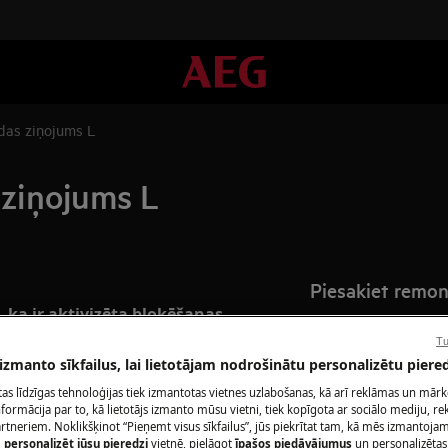
das ziņojums L
 ziņojums L
Piesakiet remo
, ka ir aktivizēta bloķēšanas
Izvēlies aeg remo
Tu
fiksētu cenu par 
 izmanto sīkfailus, lai lietotājam nodrošinātu personalizētu piered
o metodes var atšķirties atkarībā no
remonta apjomu u
citas līdzīgas tehnoloģijas tiek izmantotas vietnes uzlabošanas, kā arī reklāmas un mār
un piedāvāsim jum
ormācija par to, kā lietotājs izmanto mūsu vietni, tiek kopīgota ar sociālo mediju, r
artneriem. Noklikšķinot “Pieņemt visus sīkfailus”, jūs piekrītat tam, kā mēs izmantojam 
m
personalizēt jūsu pieredzi
vietnē, pielāgot
īpašos piedāvājumus
un personalizētas