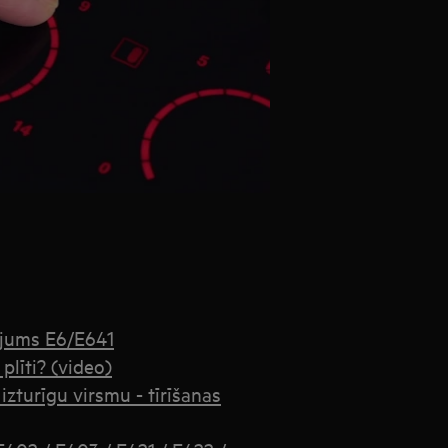
ojums E6/E641
 plīti? (video)
zturīgu virsmu - tīrīšanas