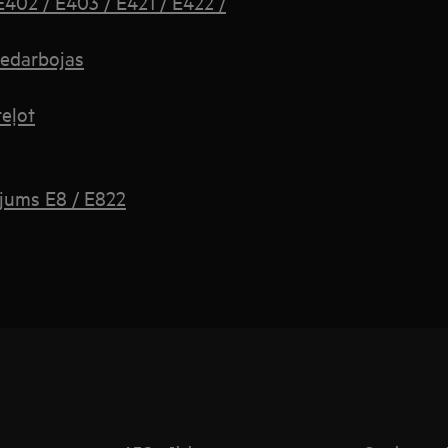
E402 / E403 / E421 / E422 /
 nedarbojas
teļot
ojums E8 / E822