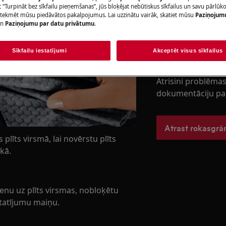
 “Turpināt bez sīkfailu pieņemšanas”, jūs bloķējat nebūtiskus sīkfailus un savu pārlūk
Rezervēt servis
ietekmēt mūsu piedāvātos pakalpojumus. Lai uzzinātu vairāk, skatiet mūsu
Paziņojum
n
Paziņojumu par datu privātumu
.
Sīkfailu iestatījumi
Akceptēt visus sīkfailus
Atrodi savu pr
Atrisini problēmas
dokumentāciju pa
Atrast rokasgr
plīts virsmā, lai novērstu plīts
kā.
ienu uz plīts virsmas, nobloķētu
statījumu maiņu.