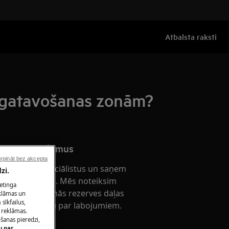
Atbalsta raksti
s gatavošanas zonām?
nta pakalpojumus
rpināt bez akcepta
nta servisa speciālistus un saņem
zi.
ierīces remontu. Mēs noteiksim
ketinga
n nepieciešamās rezerves daļas
eklāmas un
sīkfailus,
s fiksētu cenu par labojumiem.
 reklāmas.
ošanas pieredzi,
u par