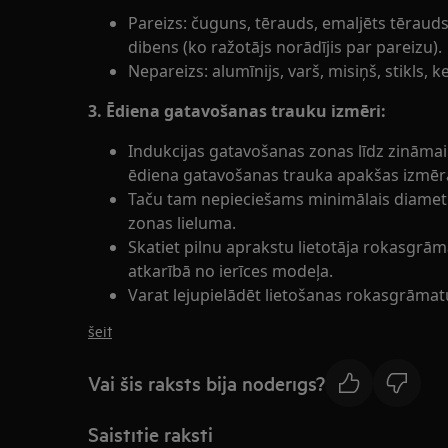
Pareizs: čuguns, tērauds, emaljēts tēraud
dibens (ko ražotājs norādījis par pareizu).
Nepareizs: alumīnijs, varš, misiņš, stikls, 
3. Ēdiena gatavošanas trauku izmēri:
Indukcijas gatavošanas zonas līdz zināmai
ēdiena gatavošanas trauka apakšas izmē
Taču tam nepieciešams minimālais diametr
zonas lieluma.
Skatiet pilnu aprakstu lietotāja rokasgrām
atkarībā no ierīces modeļa.
Varat lejupielādēt lietošanas rokasgrāmatu
šeit
Vai šis raksts bija noderīgs?
Saistītie raksti