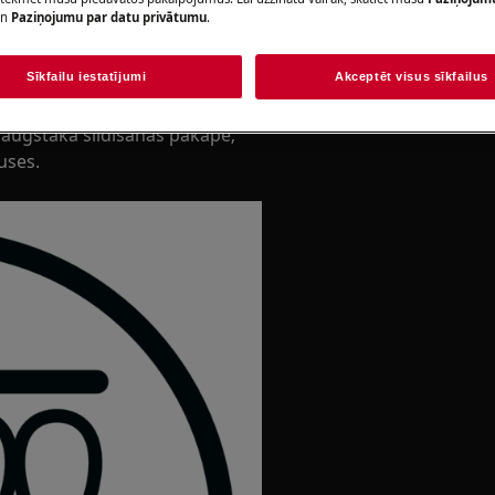
n
Paziņojumu par datu privātumu
.
Rezervēt servis
Sīkfailu iestatījumi
Akceptēt visus sīkfailus
cijas plītij, ja:
a augstākā sildīšanas pakāpe;
uses.