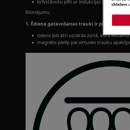
brīvstāvošu plīti ar indukcijas plīts virsmu
sīkfailiem
u
Risinājums:
1. Ēdiena gatavošanas trauki ir piemēroti induk
ūdens ļoti ātri uzvārās zonā, kurā iestatīt
magnēts pielīp pie virtuves trauku apakšp