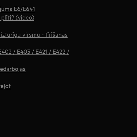
ojums E6/E641
 plīti? (video)
zturīgu virsmu - tīrīšanas
E402 / E403 / E421 / E422 /
 nedarbojas
teļot