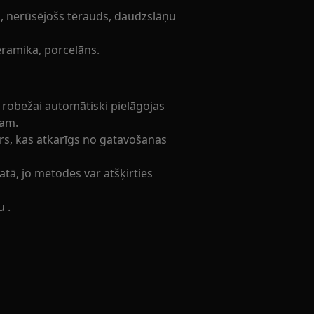
s, nerūsējošs tērauds, daudzslāņu
keramika, porcelāns.
 robežai automātiski pielāgojas
ram.
s, kas atkarīgs no gatavošanas
atā, jo metodes var atšķirties
 .