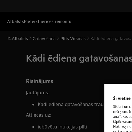
Atbalsts
Pieteikt ierīces remontu
Atbalsts
Gatavošana
Plīts Virsmas
Kādi ēdiena gatavoša
Kādi ēdiena gatavošanas
Risinājums
Jautājums:
Šī vietne
Kādi ēdiena gatavošanas trauki ir piemēr
Sīkfaili un 
mērķiem. Inf
Attiecas uz:
analītikas p
tāpēc vara
iebūvētu inukcijas plīti
Noklikšķinot
un tas var 