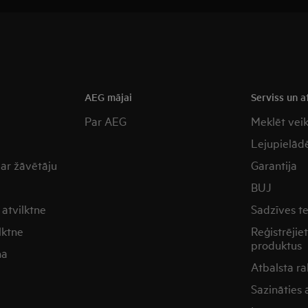
a
AEG mājai
Serviss un a
Par AEG
Meklēt vei
Lejupielādē
 ar žāvētāju
Garantija
BUJ
atvilktne
Sadzīves t
lktne
Reģistrējie
produktus
na
Atbalsta ra
Sazināties