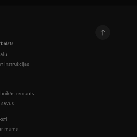
tbalsts
kalu
t instrukcijas
ehnikas remonts
t savus
ksti
 ar mums