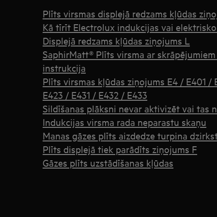
Plīts virsmas displejā redzams kļūdas ziņ
Kā tīrīt Electrolux indukcijas vai elektrisko
Displejā redzams kļūdas ziņojums L
SaphirMatt® Plīts virsma ar skrāpējumiem i
instrukcija
Plīts virsmas kļūdas ziņojums E4 / E401 / 
E423 / E431 / E432 / E433
Sildīšanas plāksni nevar aktivizēt vai tas
Indukcijas virsma rada neparastu skaņu
Manas gāzes plīts aizdedze turpina dzirks
Plīts displejā tiek parādīts ziņojums F
Gāzes plīts uzstādīšanas kļūdas