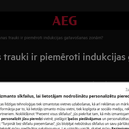
nas trauki ir piemēroti indukcijas gatavošanas zonām?
 trauki ir piemēroti indukcija
Piesakiet remo
Tu
Izvēlies aeg remo
 izmanto sīkfailus, lai lietotājam nodrošinātu personalizētu piered
oti indukcijas gatavošanas zonām?
fiksētu cenu par 
citas līdzīgas tehnoloģijas tiek izmantotas vietnes uzlabošanas, kā arī reklāmas un mār
remonta apjomu u
ormācija par to, kā lietotājs izmanto mūsu vietni, tiek kopīgota ar sociālo mediju, r
artneriem. Noklikšķinot “Pieņemt visus sīkfailus”, jūs piekrītat tam, kā mēs izmantojam 
un piedāvāsim jum
m
personalizēt jūsu pieredzi
vietnē, pielāgot
īpašos piedāvājumus
un personalizētas
 “Turpināt bez sīkfailu pieņemšanas”, jūs bloķējat nebūtiskus sīkfailus un savu pārlūk
ietekmēt mūsu piedāvātos pakalpojumus. Lai uzzinātu vairāk, skatiet mūsu
Paziņojum