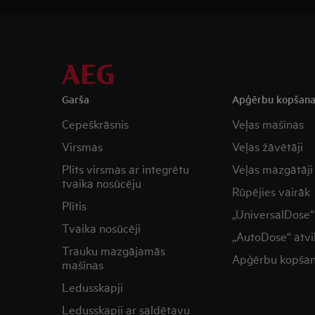
Garša
Apģērbu kopšan
Cepeškrāsnis
Veļas mašīnas
Virsmas
Veļas žāvētāji
Plīts virsmas ar integrētu
Veļas mazgātāji
tvaika nosūcēju
Rūpējies vairāk
Plītis
„UniversalDose“ 
Tvaika nosūcēji
„AutoDose“ atvi
Trauku mazgājamās
Apģērbu kopša
mašīnas
Ledusskapji
Ledusskapji ar saldētavu