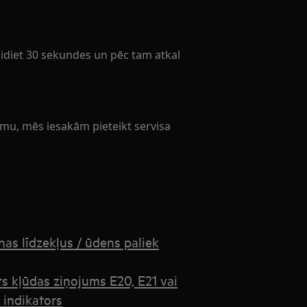
idiet 30 sekundes un pēc tam atkal
lēmu, mēs iesakām pieteikt servisa
s līdzekļus / ūdens paliek
ts kļūdas ziņojums E20, E21 vai
 indikators