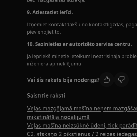
bez mazgāšanas līdzekļa.
9. Atiestatiet ierīci.
Izņemiet kontaktdakšu no kontaktligzdas, paga
pievienojiet to.
10. Sazinieties ar autorizēto servisa centru.
Ja iepriekš minētie ieteikumi neatrisināja prob
inženiera apmeklējumu.
Vai šis raksts bija noderīgs?
Saistītie raksti
Veļas mazgājamā mašīna neņem mazgāšana
mīkstinātāja nodalījumā
Veļas mašīna neizsūknē ūdeni, tiek parādī
C2, atskaņo 2 pīkstienus / 2 reizes iedegas