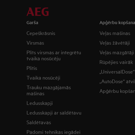
Garša
Apģērbu kopšan
Cepeškrāsnis
Veļas mašīnas
Virsmas
Veļas žāvētāji
Plīts virsmas ar integrētu
Veļas mazgātāji
tvaika nosūcēju
Rūpējies vairāk
Plītis
„UniversalDose“ 
Tvaika nosūcēji
„AutoDose“ atvi
Trauku mazgājamās
Apģērbu kopša
mašīnas
Ledusskapji
Ledusskapji ar saldētavu
Saldētavas
Padomi tehnikas iegādei