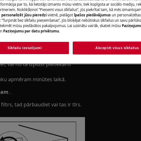
ormācija par to, kā lietotājs izmanto mūsu vietni, tiek kopīgota ar sociālo mediju, r
brīvstāvoša un iebūvējama)
artneriem. Noklikšķinot “Pieņemt visus sīkfailus”, jūs piekrītat tam, kā mēs izmantojam 
a
m
personalizēt jūsu pieredzi
vietnē, pielāgot
īpašos piedāvājumus
un personalizētas
Rezervēt servis
 “Turpināt bez sīkfailu pieņemšanas”, jūs bloķējat nebūtiskus sīkfailus un savu pārlūk
ietekmēt mūsu piedāvātos pakalpojumus. Lai uzzinātu vairāk, skatiet mūsu
Paziņojum
n
Paziņojumu par datu privātumu
.
Sīkfailu iestatījumi
Akceptēt visus sīkfailus
vietojiet spaini vai citu līdzīgu
, vai no tā izplūst pietiekami
rauku apmēram minūtes laikā.
ānam
.
iltrs, tad pārbaudiet vai tas ir tīrs.