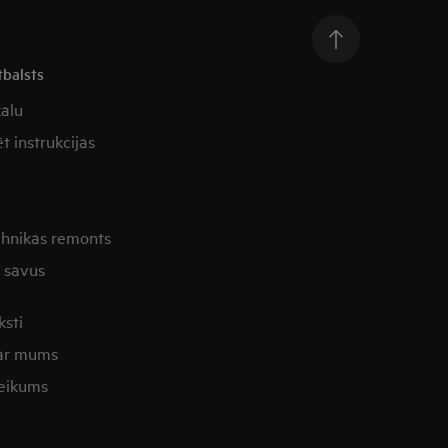
tbalsts
kalu
t instrukcijas
ehnikas remonts
t savus
ksti
 ar mums
eikums