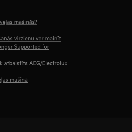
 veļas mašīnās?
anās virzienu var mainīt
onger Supported for
ek atbalstīts AEG/Electrolux
eļas mašīnā