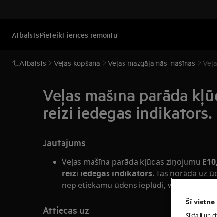
Atbalsts
Pieteikt ierīces remontu
Atbalsts
Veļas kopšana
Veļas mazgājamās mašīnas
Veļa
Veļas mašīna parāda kļūd
reizi iedegas indikators.
Jautājums
Veļas mašīna parāda kļūdas ziņojumu
E10
reizi iedegas indikators
. Tas norāda uz 
nepietiekamu ūdens ieplūdi, vai problēmas
Šī vietne
Attiecas uz
Sīkfaili un 