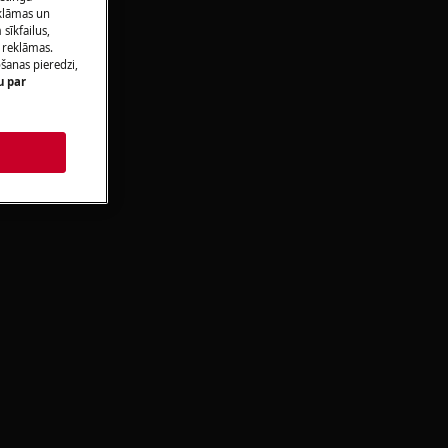
eklāmas un
sīkfailus,
 reklāmas.
u
ošanas pieredzi,
u par