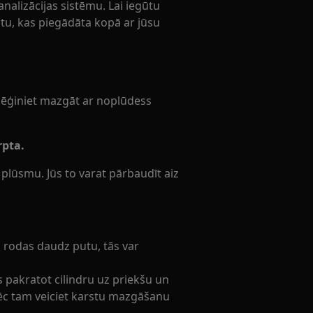
analizācijas sistēmu. Lai iegūtu
atu, kas piegādāta kopā ar jūsu
 Mēģiniet mazgāt ar noplūdess
rpta.
plūsmu. Jūs to varat pārbaudīt aiz
 rodas daudz putu, tās var
s pakratot cilindru uz priekšu un
n pēc tam veiciet karstu mazgāšanu