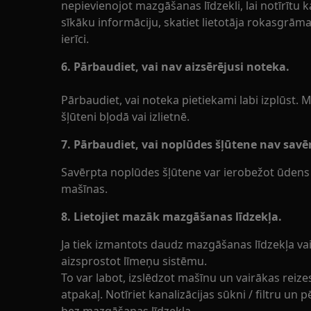
nepievienojot mazgāšanas līdzekli, lai notīrītu k
sīkāku informāciju, skatiet lietotāja rokasgrām
ierīci.
6. Pārbaudiet, vai nav aizsērējusi noteka.
Pārbaudiet, vai noteka pietiekami labi izplūst.
šļūteni bļodā vai izlietnē.
7. Pārbaudiet, vai noplūdes šļūtene nav savē
Savērpta noplūdes šļūtene var ierobežot ūdens 
mašīnas.
8. Lietojiet mazāk mazgāšanas līdzekļa.
Ja tiek izmantots daudz mazgāšanas līdzekļa vai
aizsprostot līmeņu sistēmu.
To var labot, izslēdzot mašīnu un vairākas reize
atpakaļ. Notīriet kanalizācijas sūkni / filtru u