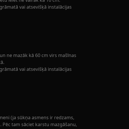
tu ieiet ne vairāk kā 10 cm.
grāmatā vai atsevišķā instalācijas
un ne mazāk kā 60 cm virs mašīnas
ā.
grāmatā vai atsevišķā instalācijas
asmeni (ja sūkņa asmens ir redzams,
aļ). Pēc tam sāciet karstu mazgāšanu,