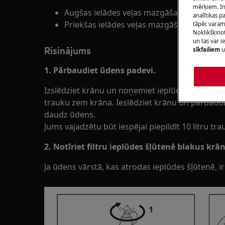
mērķiem. Inf
Augšas ielādes veļas mazgāšanas mašīna (
analītikas p
Priekšas ielādes veļas mazgāšanas mašīn
tāpēc vara
Noklikšķinot
un tas var 
Risinājums
sīkfailiem
u
1. Pārbaudiet ūdens padevi.
Izslēdziet krānu un noņemiet ieplūdes šļūteni. No
trauku zem krāna. Ieslēdziet krānu un pārbaudiet
daudz ūdens.
Jums vajadzētu būt iespējai piepildīt 10 litru t
2. Notīriet filtru ieplūdes šļūtenē blakus kr
Ja ūdens vārstā, kas atrodas ieplūdes šļūtenē, ir f