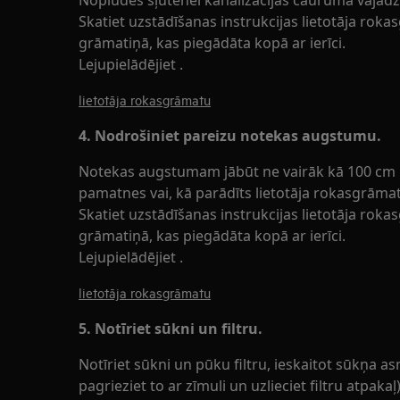
Noplūdes šļūtenei kanalizācijas caurumā vajadzē
Skatiet uzstādīšanas instrukcijas lietotāja rokas
grāmatiņā, kas piegādāta kopā ar ierīci.
Lejupielādējiet .
lietotāja rokasgrāmatu
4. Nodrošiniet pareizu notekas augstumu.
Notekas augstumam jābūt ne vairāk kā 100 cm 
pamatnes vai, kā parādīts lietotāja rokasgrāmat
Skatiet uzstādīšanas instrukcijas lietotāja rokas
grāmatiņā, kas piegādāta kopā ar ierīci.
Lejupielādējiet .
lietotāja rokasgrāmatu
5. Notīriet sūkni un filtru.
Notīriet sūkni un pūku filtru, ieskaitot sūkņa 
pagrieziet to ar zīmuli un uzlieciet filtru atpak