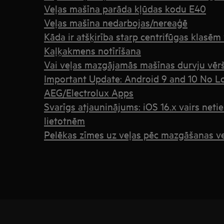
Veļas mašīna parāda kļūdas kodu E40
Veļas mašīna nedarbojas/nereaģē
Kāda ir atšķirība starp centrifūgas klasēm
Kaļķakmens notīrīšana
Vai veļas mazgājamās mašīnas durvju vērš
Important Update: Android 9 and 10 No L
AEG/Electrolux Apps
Svarīgs atjauninājums: iOS 16.x vairs neti
lietotnēm
Pelēkas zīmes uz veļas pēc mazgāšanas v