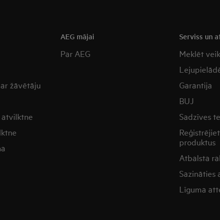
a
AEG mājai
Serviss un a
Par AEG
Meklēt vei
Lejupielādē
 ar žāvētāju
Garantija
BUJ
atvilktne
Sadzīves t
lktne
Reģistrējie
produktus
na
Atbalsta ra
Sazināties
Līguma att