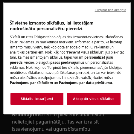
Attiecas uz
Turpināt bez akcepta
Augšas ielādes veļas mazgāšanas mašīnas
Šī vietne izmanto sīkfailus, lai lietotājam
(brīvstāvošas un iebūvējamas)
nodrošinātu personalizētu pieredzi.
Priekšas ielādes veļas mazgāšanas
Sīkfaili un citas līdzīgas tehnoloģijas tiek izmantotas vietnes uzlabošanas,
mašīnas
kā arī reklāmas un mārketinga mērķiem. Informācija par to, kā lietotājs
izmanto mūsu vietni, tiek kopīgota ar sociālo mediju, reklāmas un
analītikas partneriem. Noklikšķinot “Pieņemt visus sīkfailus”, jūs piekrītat
Risinājums
tam, kā mēs izmantojam sīkfailus, tāpēc varam
personalizēt jūsu
pieredzi
vietnē, pielāgot
īpašos piedāvājumus
un personalizētas
reklāmas. Noklikšķinot “Turpināt bez sīkfailu pieņemšanas”, jūs bloķējat
1. Pārbaudiet elektrības padevi, tajā pašā
nebūtiskus sīkfailus un savu pārlūkošanas pieredzi, un tas var ietekmēt
kontaktligzdā pievienojot citu izstrādājumu,
mūsu piedāvātos pakalpojumus. Lai uzzinātu vairāk, skatiet mūsu
un pārbaudiet, vai tas darbojas.
Paziņojumu par sīkfailiem
un
Paziņojumu par datu privātumu
.
Ja arī otrs produkts nedarbojas, problēma,
Sīkfailu iestatījumi
Akceptēt visus sīkfailus
iespējams, ir saistīta ar vadu kļūmi.
Brīdinājums:
ierīču pievienošanai nekad
nelietojiet pagarinātāju. Tas var izraisīt
īssavienojumu vai ugunsbīstamību.