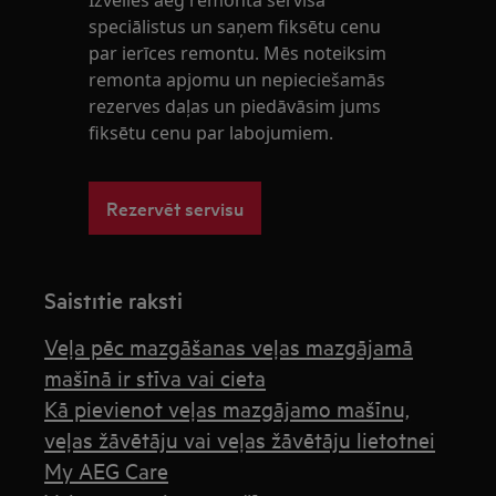
Izvēlies aeg remonta servisa
speciālistus un saņem fiksētu cenu
par ierīces remontu. Mēs noteiksim
remonta apjomu un nepieciešamās
rezerves daļas un piedāvāsim jums
fiksētu cenu par labojumiem.
Rezervēt servisu
Saistītie raksti
Veļa pēc mazgāšanas veļas mazgājamā
mašīnā ir stīva vai cieta
Kā pievienot veļas mazgājamo mašīnu,
veļas žāvētāju vai veļas žāvētāju lietotnei
My AEG Care