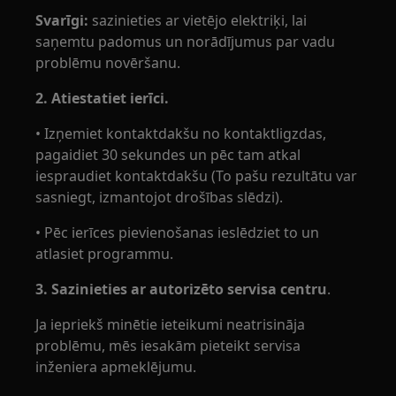
Svarīgi:
sazinieties ar vietējo elektriķi, lai
saņemtu padomus un norādījumus par vadu
problēmu novēršanu.
2. Atiestatiet ierīci.
• Izņemiet kontaktdakšu no kontaktligzdas,
pagaidiet 30 sekundes un pēc tam atkal
iespraudiet kontaktdakšu (To pašu rezultātu var
sasniegt, izmantojot drošības slēdzi).
• Pēc ierīces pievienošanas ieslēdziet to un
atlasiet programmu.
3. Sazinieties ar autorizēto servisa centru
.
Ja iepriekš minētie ieteikumi neatrisināja
problēmu, mēs iesakām pieteikt servisa
inženiera apmeklējumu.