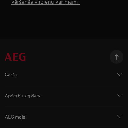
vēršanās virzienu var mainīt
Garša
Apģērbu kopšana
AEG mājai