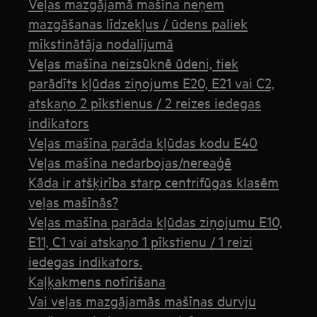
Veļas mazgājamā mašīna neņem
mazgāšanas līdzekļus / ūdens paliek
mīkstinātāja nodalījumā
Veļas mašīna neizsūknē ūdeni, tiek
parādīts kļūdas ziņojums E20, E21 vai C2,
atskaņo 2 pīkstienus / 2 reizes iedegas
indikators
Veļas mašīna parāda kļūdas kodu E40
Veļas mašīna nedarbojas/nereaģē
Kāda ir atšķirība starp centrifūgas klasēm
veļas mašīnās?
Veļas mašīna parāda kļūdas ziņojumu E10,
E11, C1 vai atskaņo 1 pīkstienu / 1 reizi
iedegas indikators.
Kaļķakmens notīrīšana
Vai veļas mazgājamās mašīnas durvju