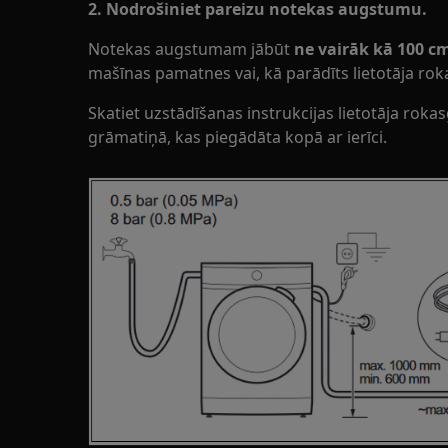
2. Nodrošiniet pareizu notekas augstumu.
Notekas augstumam jābūt
ne vairāk kā 100 c
mašīnas pamatnes vai, kā parādīts lietotāja ro
Skatiet uzstādīšanas instrukcijas lietotāja rok
grāmatiņā, kas piegādāta kopā ar ierīci.