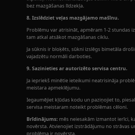
bez mazgāšanas līdzekļa.
8. Izslēdziet veļas mazgājamo mašīnu.
Problēmu var atrisināt, apmēram 1-2 stundas iz
tam atkal atsākot mazgāšanas ciklu.
Ja sūknis ir bloķēts, sūkni izslēgs bimetāla droši
vajadzētu normāli darboties.
9. Sazinieties ar autorizēto servisa centru.
Ja iepriekš minētie ieteikumi neatrisināja probl
meistara apmeklējumu.
Iegaumējiet kļūdas kodu un paziņojiet to, piesako
servisa meistaram noteikt problēmas cēloni.
Brīdinājums:
mēs neiesakām izmantot ierīci, k
novērsta. Atvienojiet izstrādājumu no strāvas un
problēma ir novērsta.