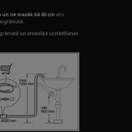
m un ne mazāk kā 60 cm
virs
kasgrāmatā.
asgrāmatā vai atsevišķā uzstādīšanas