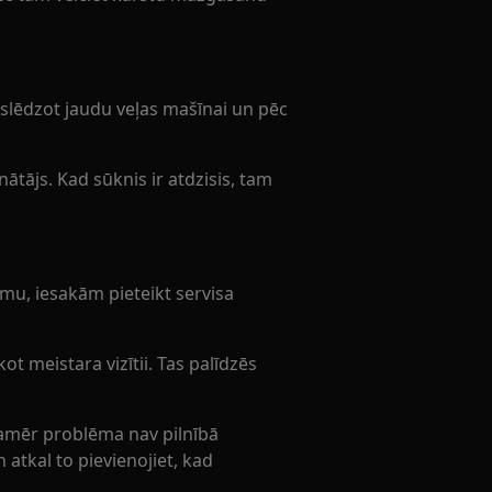
slēdzot jaudu veļas mašīnai un pēc
nātājs. Kad sūknis ir atdzisis, tam
ēmu, iesakām pieteikt servisa
t meistara vizītii. Tas palīdzēs
amēr problēma nav pilnībā
 atkal to pievienojiet, kad