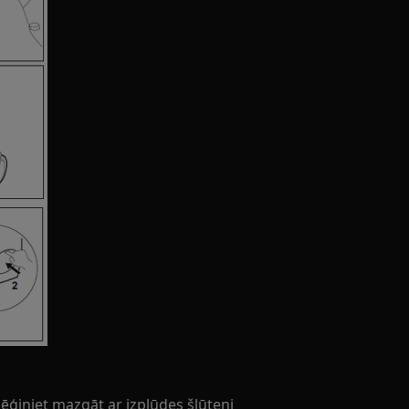
Mēģiniet mazgāt ar izplūdes šļūteni