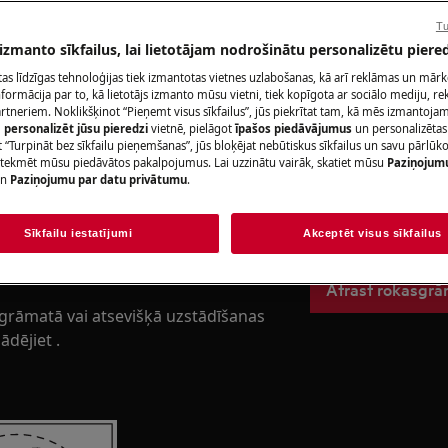
kņa aizsprostojuma dēļ
Tu
 izmanto sīkfailus, lai lietotājam nodrošinātu personalizētu piered
Rezervēt servis
citas līdzīgas tehnoloģijas tiek izmantotas vietnes uzlabošanas, kā arī reklāmas un mār
brīvstāvoša un iebūvējama)
ormācija par to, kā lietotājs izmanto mūsu vietni, tiek kopīgota ar sociālo mediju, r
artneriem. Noklikšķinot “Pieņemt visus sīkfailus”, jūs piekrītat tam, kā mēs izmantojam 
a
m
personalizēt jūsu pieredzi
vietnē, pielāgot
īpašos piedāvājumus
un personalizētas
 “Turpināt bez sīkfailu pieņemšanas”, jūs bloķējat nebūtiskus sīkfailus un savu pārlūk
Atrodi savu pr
ietekmēt mūsu piedāvātos pakalpojumus. Lai uzzinātu vairāk, skatiet mūsu
Paziņojum
n
Paziņojumu par datu privātumu
.
Atrisini problēmas
dokumentāciju pa
ums ir pareizs.
Sīkfailu iestatījumi
Akceptēt visus sīkfailus
u ieiet ne vairāk kā 10 cm.
Atrast rokasgr
asgrāmatā vai atsevišķā uzstādīšanas
ādējiet .