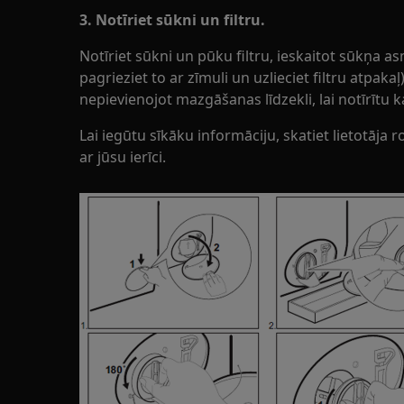
3. Notīriet sūkni un filtru.
Notīriet sūkni un pūku filtru, ieskaitot sūkņa 
pagrieziet to ar zīmuli un uzlieciet filtru atpak
nepievienojot mazgāšanas līdzekli, lai notīrītu k
Lai iegūtu sīkāku informāciju, skatiet lietotāj
ar jūsu ierīci.