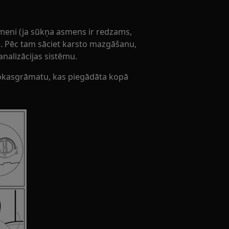
asmeni (ja sūkņa asmens ir redzams,
aļ). Pēc tam sāciet karsto mazgāšanu,
analizācijas sistēmu.
a rokasgrāmatu, kas piegādāta kopā