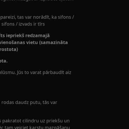
reizi, tas var norādīt, ka sifons /
 sifons / izvads ir tīrs
dīts iepriekš redzamajā
vienošanas vietu (samazināta
rostota)
pta.
lūsmu. Jūs to varat pārbaudīt aiz
 rodas daudz putu, tās var
s pakratot cilindru uz priekšu un
n pēc tam veiciet karstu mazgāšanu