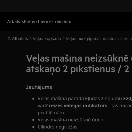
Atbalsts
Pieteikt ierīces remontu
Atbalsts
Veļas kopšana
Veļas mazgājamās mašīnas
Veļa
Veļas mašīna neizsūknē ū
atskaņo 2 pīkstienus / 2
Jautājums
Veļas mašīna parāda kļūdas ziņojumu
E20
vai
2 reizes iedegas indikators
. Tas norā
problēmām.
Veļas mašīna neizsūknē ūdeni
Cilindrs negriežas