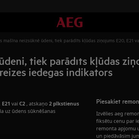
s mašīna neizsūknē ūdeni, tiek parādīts kļūdas ziņojums E20, E21 vai
deni, tiek parādīts kļūdas ziņ
 reizes iedegas indikators
Piesakiet remo
, E21
vai
C2
, atskaņo
2 pīkstienus
da uz ūdens sūknēšanas
Izvēlies aeg remo
fiksētu cenu par 
remonta apjomu u
un piedāvāsim jum