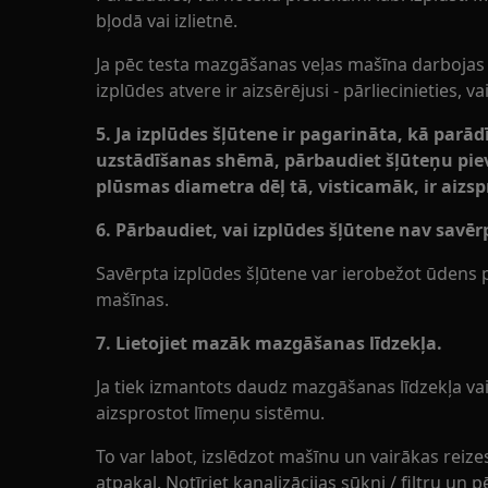
bļodā vai izlietnē.
Ja pēc testa mazgāšanas veļas mašīna darbojas pa
izplūdes atvere ir aizsērējusi - pārliecinieties, vai
5. Ja izplūdes šļūtene ir pagarināta, kā parā
uzstādīšanas shēmā, pārbaudiet šļūteņu pie
plūsmas diametra dēļ tā, visticamāk, ir aizsp
6. Pārbaudiet, vai izplūdes šļūtene nav savēr
Savērpta izplūdes šļūtene var ierobežot ūdens p
mašīnas.
7. Lietojiet mazāk mazgāšanas līdzekļa.
Ja tiek izmantots daudz mazgāšanas līdzekļa vai
aizsprostot līmeņu sistēmu.
To var labot, izslēdzot mašīnu un vairākas reize
atpakaļ. Notīriet kanalizācijas sūkni / filtru u