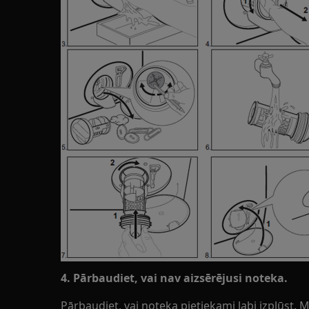
4. Pārbaudiet, vai nav aizsērējusi noteka.
Pārbaudiet, vai noteka pietiekami labi izplūst. 