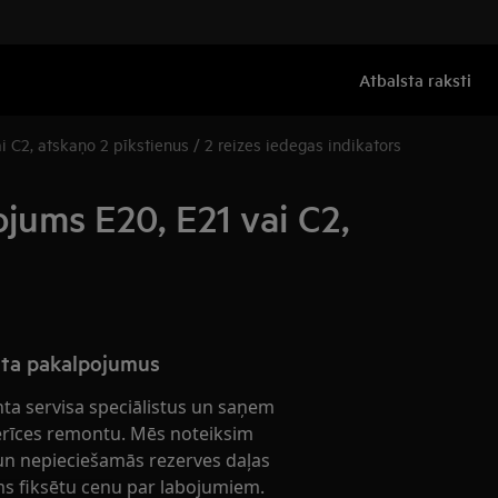
Atbalsta raksti
 C2, atskaņo 2 pīkstienus / 2 reizes iedegas indikators
ojums E20, E21 vai C2,
nta pakalpojumus
nta servisa speciālistus un saņem
ierīces remontu. Mēs noteiksim
n nepieciešamās rezerves daļas
s fiksētu cenu par labojumiem.