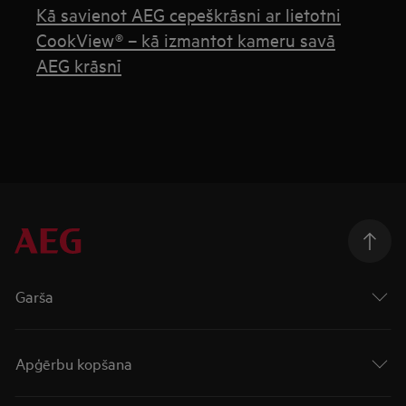
Kā savienot AEG cepeškrāsni ar lietotni
CookView® – kā izmantot kameru savā
AEG krāsnī
Garša
Apģērbu kopšana