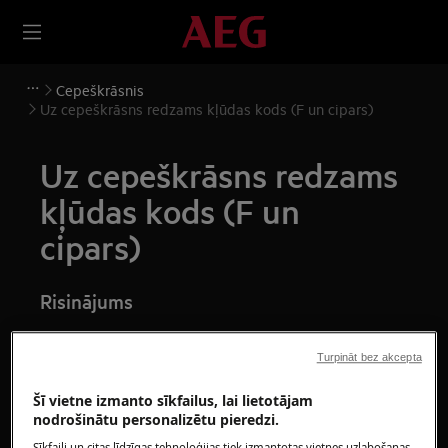
Cepeškrāsnis
Uz cepeškrāsns redzams kļūdas kods (F un cipars)
Uz cepeškrāsns redzams
kļūdas kods (F un
cipars)
Risinājums
Problēma:
Turpināt bez akcepta
Uz cepeškrāsns redzams kļūdas kods
(F
Šī vietne izmanto sīkfailus, lai lietotājam
un cipars)
nodrošinātu personalizētu pieredzi.
Uz cepeškrāsns redzams kļūdas kods F908
Sīkfaili un citas līdzīgas tehnoloģijas tiek izmantotas vietnes uzlabošanas,