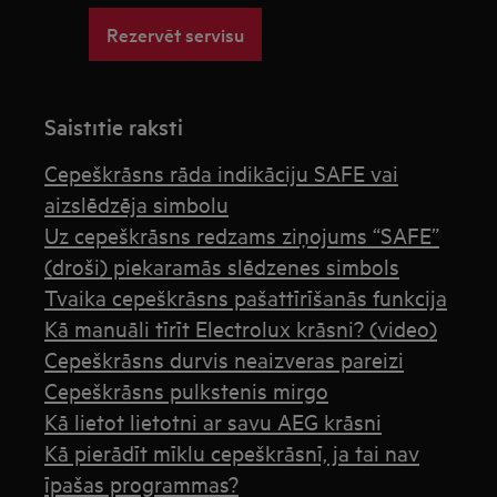
Rezervēt servisu
Saistītie raksti
Cepeškrāsns rāda indikāciju SAFE vai
aizslēdzēja simbolu
Uz cepeškrāsns redzams ziņojums “SAFE”
(droši) piekaramās slēdzenes simbols
Tvaika cepeškrāsns pašattīrīšanās funkcija
Kā manuāli tīrīt Electrolux krāsni? (video)
Cepeškrāsns durvis neaizveras pareizi
Cepeškrāsns pulkstenis mirgo
Kā lietot lietotni ar savu AEG krāsni
Kā pierādīt mīklu cepeškrāsnī, ja tai nav
īpašas programmas?