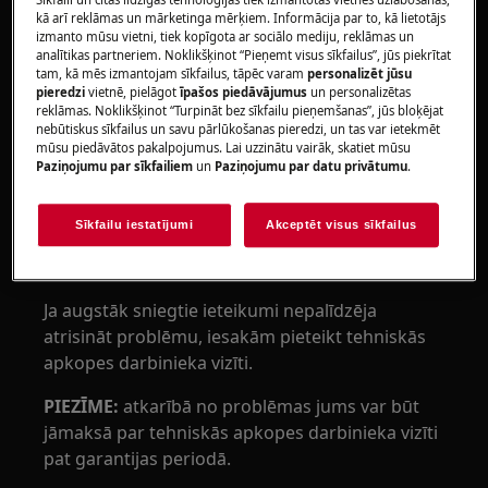
Attiecas uz:
kā arī reklāmas un mārketinga mērķiem. Informācija par to, kā lietotājs
izmanto mūsu vietni, tiek kopīgota ar sociālo mediju, reklāmas un
analītikas partneriem. Noklikšķinot “Pieņemt visus sīkfailus”, jūs piekrītat
iebūvēta cepeškrāsns
tam, kā mēs izmantojam sīkfailus, tāpēc varam
personalizēt jūsu
pieredzi
vietnē, pielāgot
īpašos piedāvājumus
un personalizētas
Risinājums:
reklāmas. Noklikšķinot “Turpināt bez sīkfailu pieņemšanas”, jūs bloķējat
nebūtiskus sīkfailus un savu pārlūkošanas pieredzi, un tas var ietekmēt
1. Izslēdziet cepeškrāsni, izmantojot mājas
mūsu piedāvātos pakalpojumus. Lai uzzinātu vairāk, skatiet mūsu
Paziņojumu par sīkfailiem
un
Paziņojumu par datu privātumu
.
elektrosistēmas drošinātāju vai drošinātāju
kārbas aizsargslēdzi, un tad atkal ieslēdziet
to.
Sīkfailu iestatījumi
Akceptēt visus sīkfailus
2. Sazinieties ar pilnvarotu servisa centru
Ja augstāk sniegtie ieteikumi nepalīdzēja
atrisināt problēmu, iesakām pieteikt tehniskās
apkopes darbinieka vizīti.
PIEZĪME:
atkarībā no problēmas jums var būt
jāmaksā par tehniskās apkopes darbinieka vizīti
pat garantijas periodā.