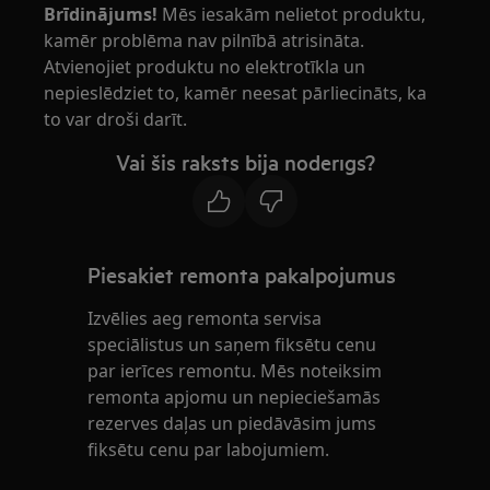
Brīdinājums!
Mēs iesakām nelietot produktu,
kamēr problēma nav pilnībā atrisināta.
Atvienojiet produktu no elektrotīkla un
nepieslēdziet to, kamēr neesat pārliecināts, ka
to var droši darīt.
Vai šis raksts bija noderīgs?
Piesakiet remonta pakalpojumus
Izvēlies aeg remonta servisa
speciālistus un saņem fiksētu cenu
par ierīces remontu. Mēs noteiksim
remonta apjomu un nepieciešamās
rezerves daļas un piedāvāsim jums
fiksētu cenu par labojumiem.