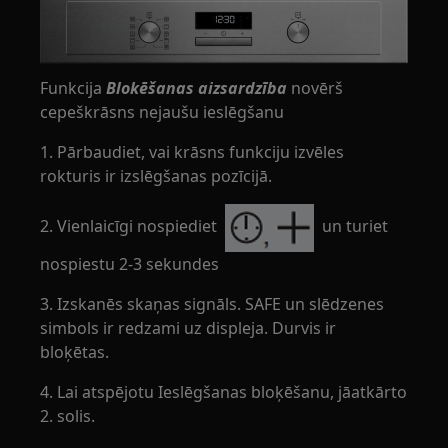
Funkcija
Blokēšanas aizsardzība
novērš
cepeškrāsns nejaušu ieslēgšanu
1. Pārbaudiet, vai krāsns funkciju izvēles
rokturis ir izslēgšanas pozīcijā.
2. Vienlaicīgi nospiediet
un turiet
nospiestu 2-3 sekundes
3. Izskanēs skaņas signāls. SAFE un slēdzenes
simbols ir redzami uz displeja. Durvis ir
bloķētas.
4. Lai atspējotu Ieslēgšanas bloķēšanu, jāatkārto
2. solis.