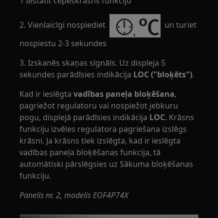
1 Iestatīt cepeškrāsns funkciju
2. Vienlaicīgi nospiediet
un turiet
nospiestu 2-3 sekundes
3. Izskanēs skaņas signāls. Uz displeja 5
sekundes parādīsies indikācija
LOC ("bloķēts")
.
Kad ir ieslēgta
vadības paneļa bloķēšana
,
pagriežot regulatoru vai nospiežot jebkuru
pogu, displejā parādīsies indikācija
LOC
. Krāsns
funkciju izvēles regulatora pagriešana izslēgs
krāsni. Ja krāsns tiek izslēgta, kad ir ieslēgta
vadības paneļa bloķēšanas funkcija, tā
automātiski pārslēgsies uz Sākuma bloķēšanas
funkciju.
Panelis nr. 2, modelis EOF4P74X