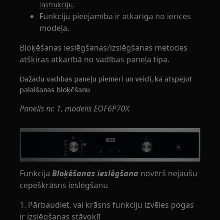
instrukciju.
Funkciju pieejamība ir atkarīga no ierīces
modeļa.
Bloķēšanas ieslēgšanas/izslēgšanas metodes
atšķiras atkarībā no vadības paneļa tipa.
Dažādu vadības paneļu piemēri un veidi, kā atspējot
palaišanas bloķēšanu
Panelis nr. 1, modelis EOF6P70X
Funkcija
Bloķēšanas ieslēgšana
novērš nejaušu
cepeškrāsns ieslēgšanu
1. Pārbaudiet, vai krāsns funkciju izvēles pogas
ir izslēgšanas stāvoklī