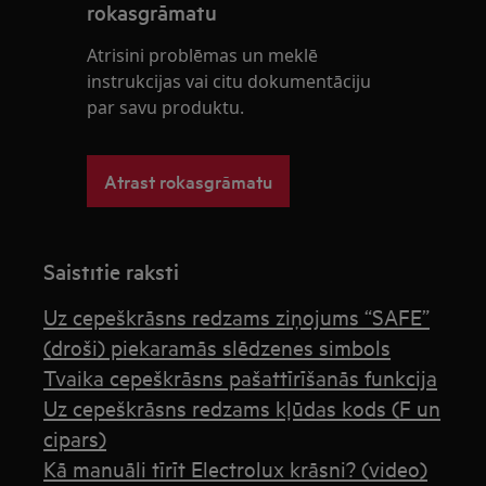
rokasgrāmatu
Atrisini problēmas un meklē
instrukcijas vai citu dokumentāciju
par savu produktu.
Atrast rokasgrāmatu
Saistītie raksti
Uz cepeškrāsns redzams ziņojums “SAFE”
(droši) piekaramās slēdzenes simbols
Tvaika cepeškrāsns pašattīrīšanās funkcija
Uz cepeškrāsns redzams kļūdas kods (F un
cipars)
Kā manuāli tīrīt Electrolux krāsni? (video)