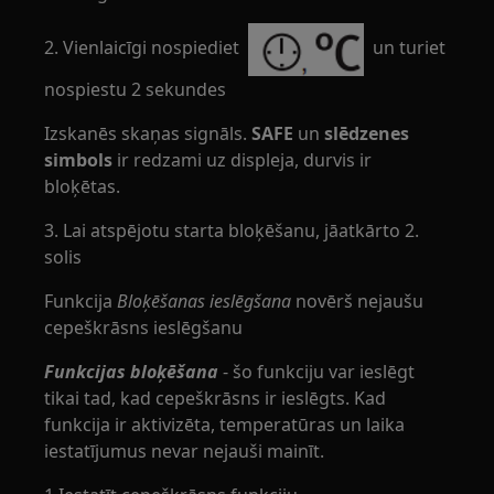
2. Vienlaicīgi nospiediet
un turiet
nospiestu 2 sekundes
Izskanēs skaņas signāls.
SAFE
un
slēdzenes
simbols
ir redzami uz displeja, durvis ir
bloķētas.
3. Lai atspējotu starta bloķēšanu, jāatkārto 2.
solis
Funkcija
Bloķēšanas ieslēgšana
novērš nejaušu
cepeškrāsns ieslēgšanu
Funkcijas bloķēšana
- šo funkciju var ieslēgt
tikai tad, kad cepeškrāsns ir ieslēgts. Kad
funkcija ir aktivizēta, temperatūras un laika
iestatījumus nevar nejauši mainīt.