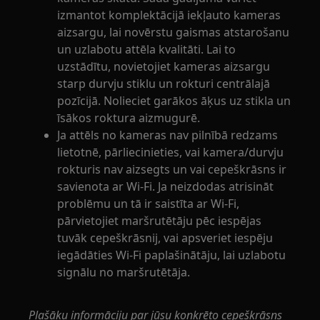
izmantot komplektācijā iekļauto kameras
aizsargu, lai novērstu gaismas atstarošanu
un uzlabotu attēla kvalitāti. Lai to
uzstādītu, novietojiet kameras aizsargu
starp durvju stiklu un rokturi centrālajā
pozīcijā. Nolieciet garākos āķus uz stikla un
īsākos roktura aizmugurē.
Ja attēls no kameras nav pilnībā redzams
lietotnē, pārliecinieties, vai kamera/durvju
rokturis nav aizsegts un vai cepeškrāsns ir
savienota ar Wi-Fi. Ja neizdodas atrisināt
problēmu un tā ir saistīta ar Wi-Fi,
pārvietojiet maršrutētāju pēc iespējas
tuvāk cepeškrāsnij, vai apsveriet iespēju
iegādāties Wi-Fi paplašinātāju, lai uzlabotu
signālu no maršrutētāja.
Plašāku informāciju par jūsu konkrēto cepeškrāsns