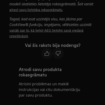
modeli skatieties lietotāja rokasgrāmatā. Šeit variet
atrast savu lietotāja rokasgrāmatu.
Tagad, kad esat uzzinājis visu, kas jāzina par
CookView® funkciju, iespējams, vēlēsieties uzzināt
vairāk par to, kā lietot AEG lietotni savā viedajā
.
cepeškrāsnī
Vai šis raksts bija noderīgs?
Atrodi savu produkta
rokasgrāmatu
Atrisini problēmas un meklē
instrukcijas vai citu dokumentāciju
par savu produktu.