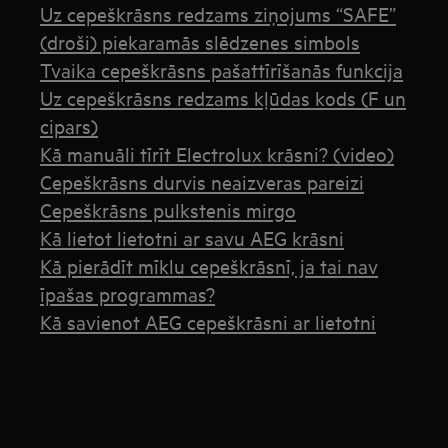
Uz cepeškrāsns redzams ziņojums “SAFE”
(droši) piekaramās slēdzenes simbols
Tvaika cepeškrāsns pašattīrīšanās funkcija
Uz cepeškrāsns redzams kļūdas kods (F un
cipars)
Kā manuāli tīrīt Electrolux krāsni? (video)
Cepeškrāsns durvis neaizveras pareizi
Cepeškrāsns pulkstenis mirgo
Kā lietot lietotni ar savu AEG krāsni
Kā pierādīt mīklu cepeškrāsnī, ja tai nav
īpašas programmas?
Kā savienot AEG cepeškrāsni ar lietotni