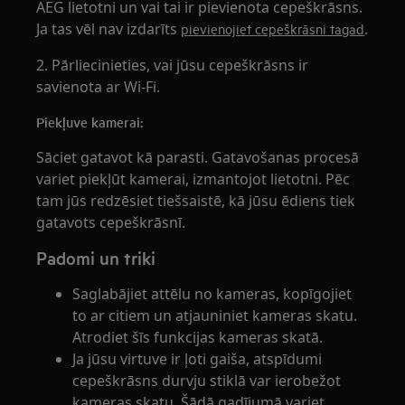
AEG lietotni un vai tai ir pievienota cepeškrāsns.
Ja tas vēl nav izdarīts
.
pievienojiet cepeškrāsni tagad
2. Pārliecinieties, vai jūsu cepeškrāsns ir
savienota ar Wi-Fi.
Piekļuve kamerai:
Sāciet gatavot kā parasti. Gatavošanas procesā
variet piekļūt kamerai, izmantojot lietotni. Pēc
tam jūs redzēsiet tiešsaistē, kā jūsu ēdiens tiek
gatavots cepeškrāsnī.
Padomi un triki
Saglabājiet attēlu no kameras, kopīgojiet
to ar citiem un atjauniniet kameras skatu.
Atrodiet šīs funkcijas kameras skatā.
Ja jūsu virtuve ir ļoti gaiša, atspīdumi
cepeškrāsns durvju stiklā var ierobežot
kameras skatu. Šādā gadījumā variet