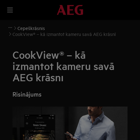
Cepeškrāsnis
CookView® – kā izmantot kameru savā AEG krāsnī
CookView® – kā
izmantot kameru savā
AEG krāsnī
Risinājums