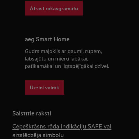
Atrast rokasgrāmatu
aeg Smart Home
Gudrs mājoklis ar gaumi, rūpēm,
labsajūtu un mieru labākai,
patīkamākai un ilgtspējīgākai dzīvei.
Uzzini vairāk
Saistītie raksti
Cepeškrāsns rāda indikāciju SAFE vai
aizslēdzēja simbolu