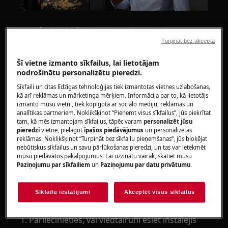
Kas ir CookView® un kāpēc tas būtu
jāizmanto?
Turpināt bez akcepta
CookView® kamera ir integrēta jūsu
Šī vietne izmanto sīkfailus, lai lietotājam
nodrošinātu personalizētu pieredzi.
cepeškrāsns durvju rokturī, vērsta pret
cepeškrāsns dobumu. Tas ļauj pārraudzīt
Sīkfaili un citas līdzīgas tehnoloģijas tiek izmantotas vietnes uzlabošanas,
kā arī reklāmas un mārketinga mērķiem. Informācija par to, kā lietotājs
gatavošanas gaitu, fiziski nepieejot pie
izmanto mūsu vietni, tiek kopīgota ar sociālo mediju, reklāmas un
cepeškrāsns un neatverot durvis, lai aplūkotu
analītikas partneriem. Noklikšķinot “Pieņemt visus sīkfailus”, jūs piekrītat
tam, kā mēs izmantojam sīkfailus, tāpēc varam
personalizēt jūsu
savu ēdienu. Tas ir ideāli piemērots, ja nevariet
pieredzi
vietnē, pielāgot
īpašos piedāvājumus
un personalizētas
visu laiku atrasties virtuvē, taču jums ir jāseko
reklāmas. Noklikšķinot “Turpināt bez sīkfailu pieņemšanas”, jūs bloķējat
līdzi ēdiena gatavošanai un jāredz, kad tas
nebūtiskus sīkfailus un savu pārlūkošanas pieredzi, un tas var ietekmēt
mūsu piedāvātos pakalpojumus. Lai uzzinātu vairāk, skatiet mūsu
tuvojas gatavībai.
Paziņojumu par sīkfailiem
un
Paziņojumu par datu privātumu
.
Kā lietot CookView® cepeškrāsns kameru
Sīkfailu iestatījumi
Akceptēt visus sīkfailus
Kas jums būs nepieciešams:
1. Pārliecinieties, vai viedtālrunī esiet instalējis