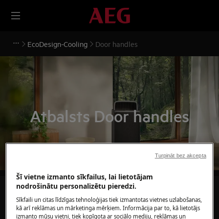
EcoDesign-Cooling
Door handles
Atbalsts Door handles
Turpināt bez akcepta
Šī vietne izmanto sīkfailus, lai lietotājam
nodrošinātu personalizētu pieredzi.
Meklēt mūsu atbalsta rakstos
Sīkfaili un citas līdzīgas tehnoloģijas tiek izmantotas vietnes uzlabošanas,
kā arī reklāmas un mārketinga mērķiem. Informācija par to, kā lietotājs
izmanto mūsu vietni, tiek kopīgota ar sociālo mediju, reklāmas un