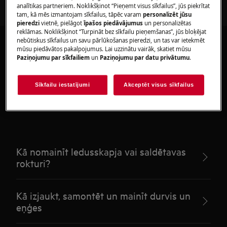
analītikas partneriem. Noklikšķinot “Pieņemt visus sīkfailus”, jūs piekrītat
tam, kā mēs izmantojam sīkfailus, tāpēc varam
personalizēt jūsu
pieredzi
vietnē, pielāgot
īpašos piedāvājumus
un personalizētas
reklāmas. Noklikšķinot “Turpināt bez sīkfailu pieņemšanas”, jūs bloķējat
nebūtiskus sīkfailus un savu pārlūkošanas pieredzi, un tas var ietekmēt
mūsu piedāvātos pakalpojumus. Lai uzzinātu vairāk, skatiet mūsu
Paziņojumu par sīkfailiem
un
Paziņojumu par datu privātumu
.
Ieteicamie raksti par Door
Sīkfailu iestatījumi
Akceptēt visus sīkfailus
handles
Kā nomainīt ledusskapja vai saldētavas
rokturi?
Kā izjaukt, samontēt un mainīt durvis un
eņģes