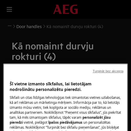
Door handles
Kā nomainīt durvju rokturi (4)
Kā nomainīt durvju
rokturi (4)
Risinājums
Turpināt bez akcepta
Pirms jebkādas apkopes darbības deaktivizējiet ierīci
Šī vietne izmanto sīkfailus, lai lietotājam
nodrošinātu personalizētu pieredzi.
un atvienojiet strāvas kontaktdakšu no
kontaktligzdas.
Sīkfaili un citas līdzīgas tehnoloģijas tiek izmantotas vietnes uzlabošanas,
kā arī reklāmas un mārketinga mērķiem. Informācija par to, kā lietotājs
izmanto mūsu vietni, tiek kopīgota ar sociālo mediju, reklāmas un
Pārvietojot ierīces, vienmēr uzmanieties, jo smago
analītikas partneriem. Noklikšķinot “Pieņemt visus sīkfailus”, jūs piekrītat
ierīču pārvietošanai ir nepieciešamas divas
tam, kā mēs izmantojam sīkfailus, tāpēc varam
personalizēt jūsu
personas.
pieredzi
vietnē, pielāgot
īpašos piedāvājumus
un personalizētas
reklāmas. Noklikšķinot “Turpināt bez sīkfailu pieņemšanas”, jūs bloķējat