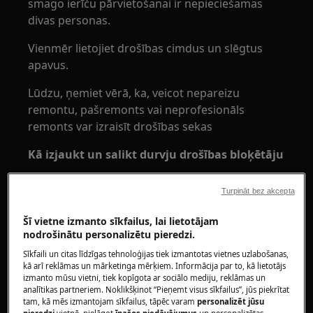
smago ierīču pārvietošanai ir nepieciešamas
divas personas.
Vienmēr lietojiet drošības cimdus un slēgtus
apavus.
Lūdzu, ņemiet vērā, ka, veicot nepareizu
remontu, pašremonts vai neprofesionāls
remonts var izraisīt drošības sekas
Kā izjaukt un salikt durvju drošības bloķētāju
Noņemiet dzelzs gredzenu, kas piestiprina
Turpināt bez akcepta
zemās blīves pie ierīces.
Šī vietne izmanto sīkfailus, lai lietotājam
nodrošinātu personalizētu pieredzi.
Sīkfaili un citas līdzīgas tehnoloģijas tiek izmantotas vietnes uzlabošanas,
kā arī reklāmas un mārketinga mērķiem. Informācija par to, kā lietotājs
izmanto mūsu vietni, tiek kopīgota ar sociālo mediju, reklāmas un
analītikas partneriem. Noklikšķinot “Pieņemt visus sīkfailus”, jūs piekrītat
tam, kā mēs izmantojam sīkfailus, tāpēc varam
personalizēt jūsu