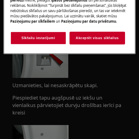
pieredzi
vietnē, pielāgot
īpašos piedāvājumus
un personalizētas
reklāmas. Noklikšķinot “Turpināt bez sīkfailu pieņemšanas”, jūs bloķējat
nebūtiskus sīkfailus un savu pārlūkošanas pieredzi, un tas var ietekmēt
mūsu piedāvātos pakalpojumus. Lai uzzinātu vairāk, skatiet mūsu
Noņemiet attiecīgo korpusa blīvējuma daļu no
Paziņojumu par sīkfailiem
un
Paziņojumu par datu privātumu
.
skapja.
Sīkfailu iestatījumi
Akceptēt visus sīkfailus
Uzmanieties, lai nesaskrāpētu skapi.
Piespiediet tapu augšpusē uz iekšu un
vienlaikus pārvietojiet durvju drošības ierīci pa
kreisi