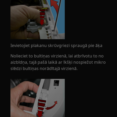
Ievietojiet plakanu skrūvgriezi spraugā pie āķa
Nolieciet to bultiņas virzienā, lai atbrīvotu to no
aizbīdņa, tajā pašā laikā ar īkšķi nospiežot mikro
slēdzi bultiņas norādītajā virzienā.