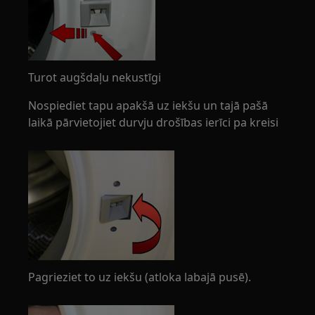
Turot augšdaļu nekustīgi
Nospiediet tapu apakšā uz iekšu un tajā pašā
laikā pārvietojiet durvju drošības ierīci pa kreisi
Pagrieziet to uz iekšu (atloka labajā pusē).