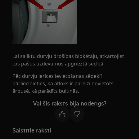
Lai saliktu durvju drošības bloķētāju, atkārtojiet
tos pašus uzdevumus apgrieztā secībā.
Pēc durvju ierīces ievietošanas sēdeklī
pārliecinieties, ka atloks ir pareizi novietots
ārpusē, kā parādīts bultiņās.
Vai šis raksts bija noderīgs?
Saistītie raksti