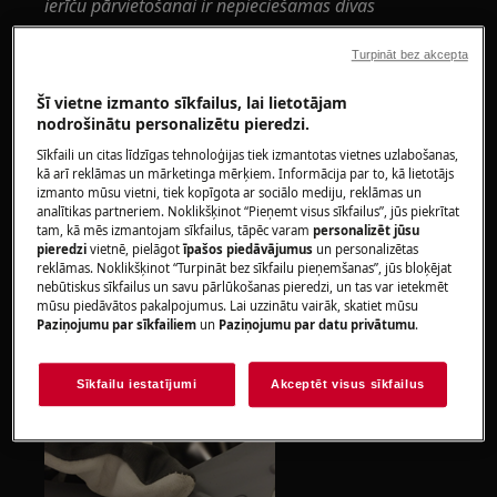
ierīču pārvietošanai ir nepieciešamas divas
personas.
Turpināt bez akcepta
Vienmēr lietojiet drošības cimdus un slēgtus apavus.
Šī vietne izmanto sīkfailus, lai lietotājam
Lūdzu, ņemiet vērā, ka, veicot nepareizu remontu,
nodrošinātu personalizētu pieredzi.
pašremonts vai neprofesionāls remonts var izraisīt
Sīkfaili un citas līdzīgas tehnoloģijas tiek izmantotas vietnes uzlabošanas,
drošības sekas
kā arī reklāmas un mārketinga mērķiem. Informācija par to, kā lietotājs
izmanto mūsu vietni, tiek kopīgota ar sociālo mediju, reklāmas un
analītikas partneriem. Noklikšķinot “Pieņemt visus sīkfailus”, jūs piekrītat
DURVJU DROŠĪBAS IERĪCE (AR IEKĀRTOTU
tam, kā mēs izmantojam sīkfailus, tāpēc varam
personalizēt jūsu
ATLOKU)
pieredzi
vietnē, pielāgot
īpašos piedāvājumus
un personalizētas
reklāmas. Noklikšķinot “Turpināt bez sīkfailu pieņemšanas”, jūs bloķējat
Noņemiet plastmasas gredzenu, kas piestiprina
nebūtiskus sīkfailus un savu pārlūkošanas pieredzi, un tas var ietekmēt
mūsu piedāvātos pakalpojumus. Lai uzzinātu vairāk, skatiet mūsu
silfona blīvējumu pie korpusa.
Paziņojumu par sīkfailiem
un
Paziņojumu par datu privātumu
.
Atlaidiet silfona blīvējumu no skapja.
Sīkfailu iestatījumi
Akceptēt visus sīkfailus