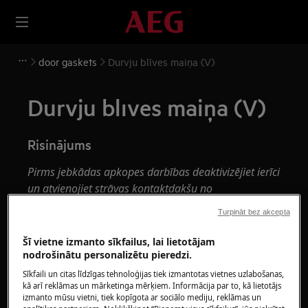
door gaskets
Durvju blīves maiņa (V)
Durvju blīves maiņa (V)
Risinājums
Pirms jebkādas apkopes darbības deaktivizējiet ierīci
un atvienojiet strāvas kontaktdakšu no
kontaktligzdas.
Turpināt bez akcepta
Pārvietojot ierīces, vienmēr uzmanieties, jo smago
Šī vietne izmanto sīkfailus, lai lietotājam
ierīču pārvietošanai ir nepieciešamas divas
nodrošinātu personalizētu pieredzi.
personas.
Sīkfaili un citas līdzīgas tehnoloģijas tiek izmantotas vietnes uzlabošanas,
kā arī reklāmas un mārketinga mērķiem. Informācija par to, kā lietotājs
Vienmēr lietojiet drošības cimdus un slēgtus apavus.
izmanto mūsu vietni, tiek kopīgota ar sociālo mediju, reklāmas un