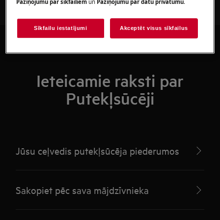
Paziņojumu par sīkfailiem
un
Paziņojumu par datu privātumu
.
Sīkfailu iestatījumi
Akceptēt visus sīkfailus
Ieteicamie raksti par
Putekļsūcēji
Jūsu ceļvedis putekļsūcēja piederumos
Sakopiet pēc sava mājdzīvnieka