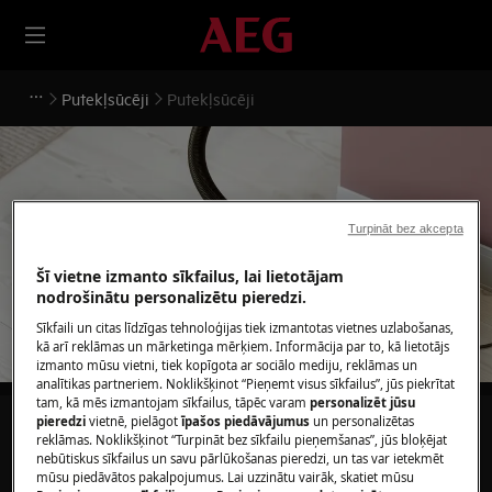
Putekļsūcēji
Putekļsūcēji
Turpināt bez akcepta
Atbalsts Putekļsūcēji
Šī vietne izmanto sīkfailus, lai lietotājam
nodrošinātu personalizētu pieredzi.
Sīkfaili un citas līdzīgas tehnoloģijas tiek izmantotas vietnes uzlabošanas,
kā arī reklāmas un mārketinga mērķiem. Informācija par to, kā lietotājs
izmanto mūsu vietni, tiek kopīgota ar sociālo mediju, reklāmas un
analītikas partneriem. Noklikšķinot “Pieņemt visus sīkfailus”, jūs piekrītat
tam, kā mēs izmantojam sīkfailus, tāpēc varam
personalizēt jūsu
pieredzi
vietnē, pielāgot
īpašos piedāvājumus
un personalizētas
Meklēt mūsu atbalsta rakstos
reklāmas. Noklikšķinot “Turpināt bez sīkfailu pieņemšanas”, jūs bloķējat
nebūtiskus sīkfailus un savu pārlūkošanas pieredzi, un tas var ietekmēt
mūsu piedāvātos pakalpojumus. Lai uzzinātu vairāk, skatiet mūsu