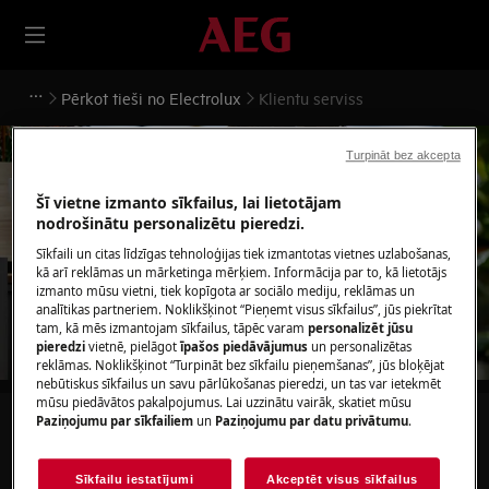
Pērkot tieši no Electrolux
Klientu serviss
Turpināt bez akcepta
Šī vietne izmanto sīkfailus, lai lietotājam
nodrošinātu personalizētu pieredzi.
Atbalsts Klientu serviss
Sīkfaili un citas līdzīgas tehnoloģijas tiek izmantotas vietnes uzlabošanas,
kā arī reklāmas un mārketinga mērķiem. Informācija par to, kā lietotājs
izmanto mūsu vietni, tiek kopīgota ar sociālo mediju, reklāmas un
analītikas partneriem. Noklikšķinot “Pieņemt visus sīkfailus”, jūs piekrītat
tam, kā mēs izmantojam sīkfailus, tāpēc varam
personalizēt jūsu
pieredzi
vietnē, pielāgot
īpašos piedāvājumus
un personalizētas
reklāmas. Noklikšķinot “Turpināt bez sīkfailu pieņemšanas”, jūs bloķējat
nebūtiskus sīkfailus un savu pārlūkošanas pieredzi, un tas var ietekmēt
mūsu piedāvātos pakalpojumus. Lai uzzinātu vairāk, skatiet mūsu
Paziņojumu par sīkfailiem
un
Paziņojumu par datu privātumu
.
Meklēt mūsu atbalsta rakstos
Sīkfailu iestatījumi
Akceptēt visus sīkfailus