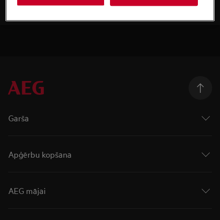
Garša
Apģērbu kopšana
AEG mājai