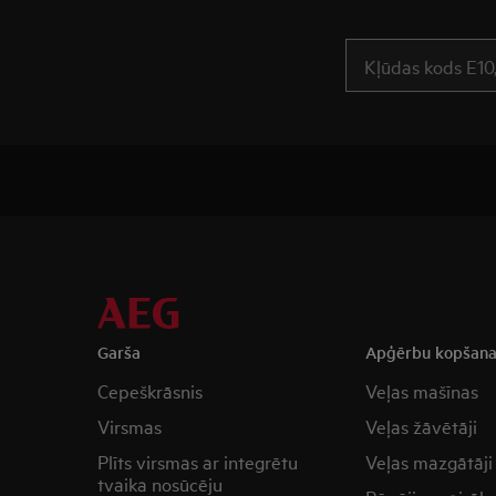
Garša
Apģērbu kopšan
Cepeškrāsnis
Veļas mašīnas
Virsmas
Veļas žāvētāji
Plīts virsmas ar integrētu
Veļas mazgātāji
tvaika nosūcēju