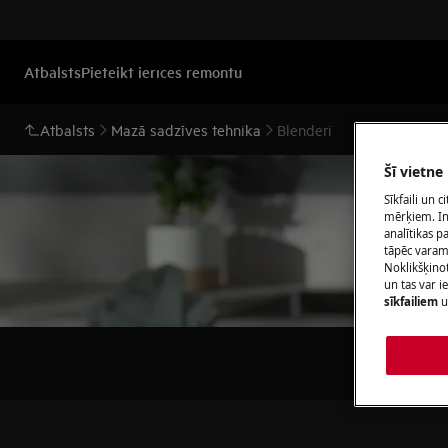
Atbalsts
Pieteikt ierīces remontu
Atbalsts
Mazā sadzīves tehnika
Blenderi
Šī vietne
Sīkfaili un 
mērķiem. Inf
analītikas p
tāpēc vara
Noklikšķinot
un tas var 
sīkfailiem
u