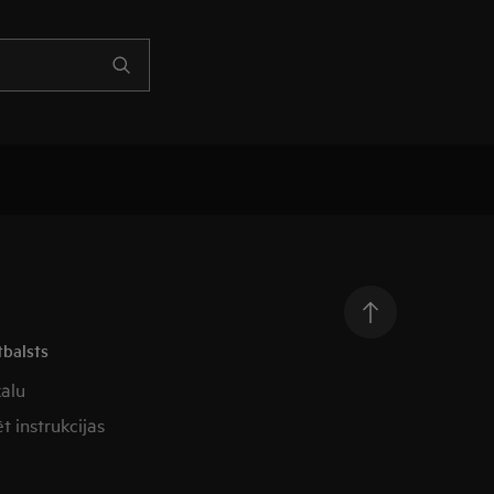
tbalsts
kalu
t instrukcijas