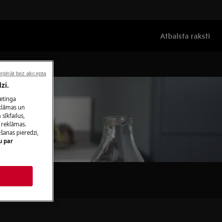
Atbalsta raksti
rpināt bez akcepta
zi.
ketinga
eklāmas un
sīkfailus,
 reklāmas.
ošanas pieredzi,
u par