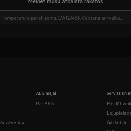
Meklēt mūsu atbalsta rakstos
a
AEG mājai
Serviss un a
Par AEG
Meklēt vei
Lejupielādē
 ar žāvētāju
Garantija