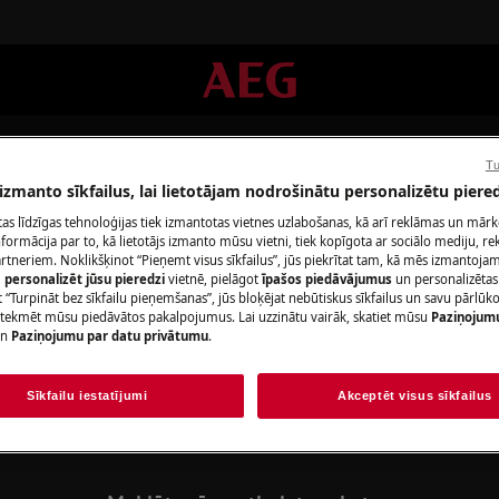
Tu
 izmanto sīkfailus, lai lietotājam nodrošinātu personalizētu piered
citas līdzīgas tehnoloģijas tiek izmantotas vietnes uzlabošanas, kā arī reklāmas un mār
ormācija par to, kā lietotājs izmanto mūsu vietni, tiek kopīgota ar sociālo mediju, r
artneriem. Noklikšķinot “Pieņemt visus sīkfailus”, jūs piekrītat tam, kā mēs izmantojam 
m
personalizēt jūsu pieredzi
vietnē, pielāgot
īpašos piedāvājumus
un personalizētas
Atbalsts Blenderi
 “Turpināt bez sīkfailu pieņemšanas”, jūs bloķējat nebūtiskus sīkfailus un savu pārlūk
ietekmēt mūsu piedāvātos pakalpojumus. Lai uzzinātu vairāk, skatiet mūsu
Paziņojum
n
Paziņojumu par datu privātumu
.
Sīkfailu iestatījumi
Akceptēt visus sīkfailus