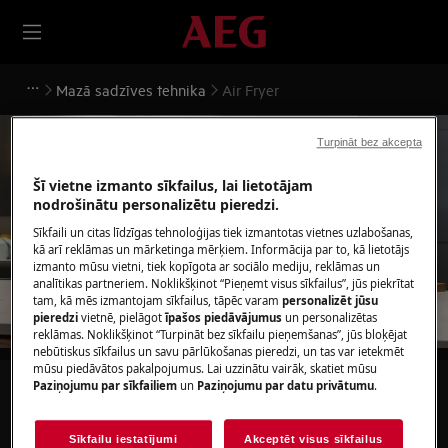
Mazā sadzīves tehnika
Air Fryer
Turpināt bez akcepta
Šī vietne izmanto sīkfailus, lai lietotājam
nodrošinātu personalizētu pieredzi.
Atbalsts Air Fryer
Sīkfaili un citas līdzīgas tehnoloģijas tiek izmantotas vietnes uzlabošanas,
kā arī reklāmas un mārketinga mērķiem. Informācija par to, kā lietotājs
izmanto mūsu vietni, tiek kopīgota ar sociālo mediju, reklāmas un
analītikas partneriem. Noklikšķinot “Pieņemt visus sīkfailus”, jūs piekrītat
tam, kā mēs izmantojam sīkfailus, tāpēc varam
personalizēt jūsu
pieredzi
vietnē, pielāgot
īpašos piedāvājumus
un personalizētas
reklāmas. Noklikšķinot “Turpināt bez sīkfailu pieņemšanas”, jūs bloķējat
nebūtiskus sīkfailus un savu pārlūkošanas pieredzi, un tas var ietekmēt
mūsu piedāvātos pakalpojumus. Lai uzzinātu vairāk, skatiet mūsu
Paziņojumu par sīkfailiem
un
Paziņojumu par datu privātumu
.
Meklēt mūsu atbalsta rakstos
Sīkfailu iestatījumi
Akceptēt visus sīkfailus