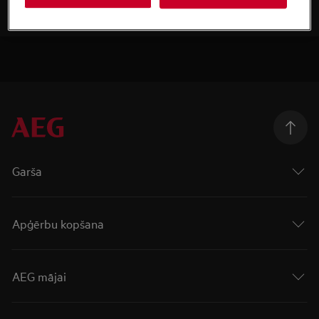
Garša
Apģērbu kopšana
AEG mājai