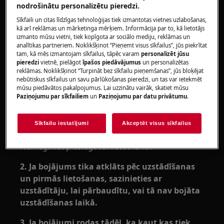
nodrošinātu personalizētu pieredzi.
Saldētavu
Sīkfaili un citas līdzīgas tehnoloģijas tiek izmantotas vietnes uzlabošanas,
Ledusskapi
kā arī reklāmas un mārketinga mērķiem. Informācija par to, kā lietotājs
izmanto mūsu vietni, tiek kopīgota ar sociālo mediju, reklāmas un
Ledusskapi ar saldētavu
analītikas partneriem. Noklikšķinot “Pieņemt visus sīkfailus”, jūs piekrītat
Vīna dzesētāju
tam, kā mēs izmantojam sīkfailus, tāpēc varam
personalizēt jūsu
pieredzi
vietnē, pielāgot
īpašos piedāvājumus
un personalizētas
Risinājums:
reklāmas. Noklikšķinot “Turpināt bez sīkfailu pieņemšanas”, jūs bloķējat
nebūtiskus sīkfailus un savu pārlūkošanas pieredzi, un tas var ietekmēt
mūsu piedāvātos pakalpojumus. Lai uzzinātu vairāk, skatiet mūsu
1. Ja, izsaiņojot ierīci, atklāts bojājums,
Paziņojumu par sīkfailiem
un
Paziņojumu par datu privātumu
.
nekavējoties sazinieties ar mazumtirgotāju,
lai uzzinātu, vai tas nav bojāts piegādes
Sīkfailu iestatījumi
Akceptēt visus sīkfailus
laikā.
Nemēģiniet pieslēgt vai lietot ierīci.
2. Ja bojājums tika atklāts pēc uzstādīšanas
un pirmās lietošanas, sazinieties ar
uzstādītāju, lai pārbaudītu, vai tā nav bojāta
uzstādīšanas laikā.
3. Ja bojājumi rodas tādēļ, ka kaut kas tiek