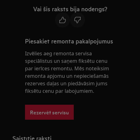
Vai šis raksts bija noderīgs?
Piesakiet remonta pakalpojumus
Izvēlies aeg remonta servisa
speciālistus un saņem fiksētu cenu
par ierīces remontu. Mēs noteiksim
remonta apjomu un nepieciešamās
rezerves daļas un piedāvāsim jums
fiksētu cenu par labojumiem.
Rezervēt servisu
Saistītie raksti