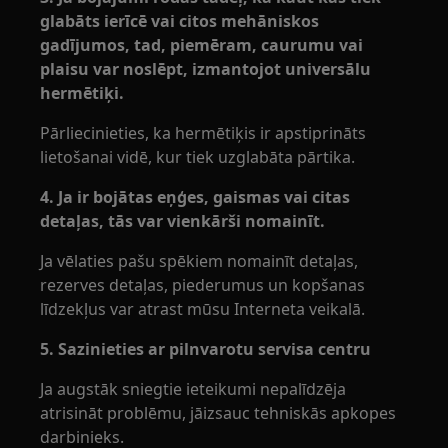
glabāts ierīcē vai citos mehāniskos
gadījumos, tad, piemēram, caurumu vai
plaisu var noslēpt, izmantojot universālu
hermētiķi.
Pārliecinieties, ka hermētiķis ir apstiprināts
lietošanai vidē, kur tiek uzglabāta pārtika.
4. Ja ir bojātas eņģes, gaismas vai citas
detaļas, tās var vienkārši nomainīt.
Ja vēlaties pašu spēkiem nomainīt detaļas,
rezerves detaļas, piederumus un kopšanas
līdzekļus var atrast mūsu Interneta veikalā.
5. Sazinieties ar pilnvarotu servisa centru
Ja augstāk sniegtie ieteikumi nepalīdzēja
atrisināt problēmu, jāizsauc tehniskās apkopes
darbinieks.