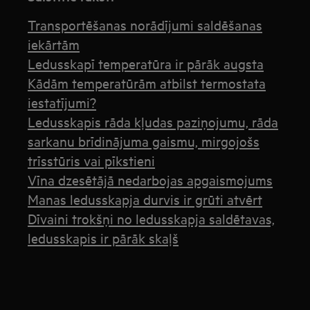
Transportēšanas norādījumi saldēšanas
iekārtām
Ledusskapī temperatūra ir pārāk augsta
Kādām temperatūrām atbilst termostata
iestatījumi?
Ledusskapis rāda kļudas paziņojumu, rāda
sarkanu brīdinājuma gaismu, mirgojošs
trīsstūris vai pīkstieni
Vīna dzesētājā nedarbojas apgaismojums
Manas ledusskapja durvis ir grūti atvērt
Dīvaini trokšņi no ledusskapja saldētavas,
ledusskapis ir pārāk skaļš