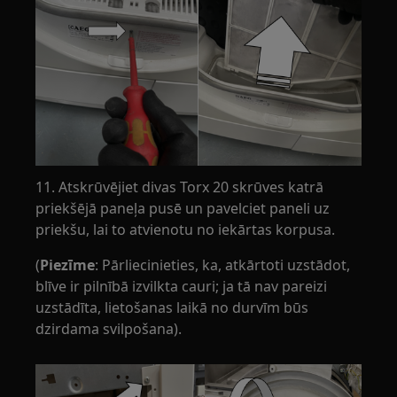
11. Atskrūvējiet divas Torx 20 skrūves katrā
priekšējā paneļa pusē un pavelciet paneli uz
priekšu, lai to atvienotu no iekārtas korpusa.
(
Piezīme
: Pārliecinieties, ka, atkārtoti uzstādot,
blīve ir pilnībā izvilkta cauri; ja tā nav pareizi
uzstādīta, lietošanas laikā no durvīm būs
dzirdama svilpošana).