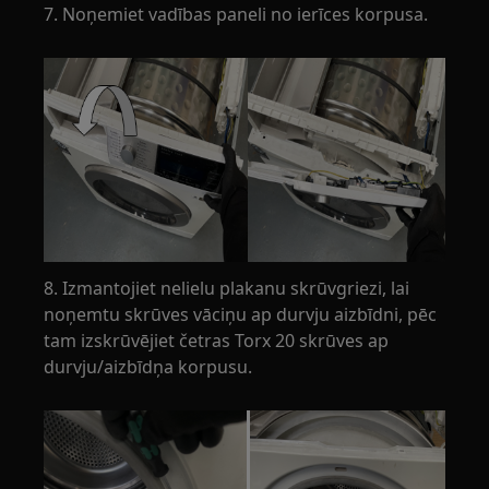
7. Noņemiet vadības paneli no ierīces korpusa.
8. Izmantojiet nelielu plakanu skrūvgriezi, lai
noņemtu skrūves vāciņu ap durvju aizbīdni, pēc
tam izskrūvējiet četras Torx 20 skrūves ap
durvju/aizbīdņa korpusu.