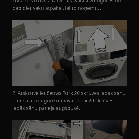
Torx 20 skrūves uz ierīces vāka aizmugures un
pabīdiet vāku atpakaļ, lai to noņemtu.
2. Atskrūvējiet četras Torx 20 skrūves labās sānu
paneļa aizmugurē un divas Torx 20 skrūves
labās sānu paneļa augšpusē.