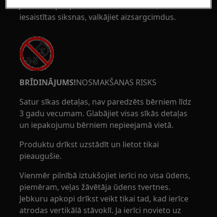
Ja veicat apkopes vai remonta darbus, kuros
iesaistītas siksnas, valkājiet aizsargcimdus.
BRĪDINĀJUMS!
NOSMAKŠANAS RISKS
Satur sīkas detaļas, nav paredzēts bērniem līdz
3 gadu vecumam. Glabājiet visas sīkās detaļas
un iepakojumu bērniem nepieejamā vietā.
Produktu drīkst uzstādīt un lietot tikai
pieaugušie.
Vienmēr pilnībā iztukšojiet ierīci no visa ūdens,
piemēram, veļas žāvētāja ūdens tvertnes.
Jebkuru apkopi drīkst veikt tikai tad, kad ierīce
atrodas vertikālā stāvoklī. Ja ierīci novieto uz