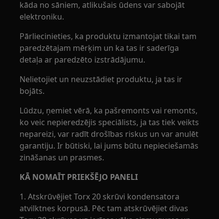
kāda no sāniem, atlikušais ūdens var sabojāt
elektroniku.
Pārliecinieties, ka produktu izmantojat tikai tam
paredzētajam mērķim un ka tas ir saderīga
detaļa ar paredzēto izstrādājumu.
Nelietojiet un neuzstādiet produktu, ja tas ir
bojāts.
Lūdzu, ņemiet vērā, ka pašremonts vai remonts,
ko veic nepieredzējis speciālists, ja tas tiek veikts
nepareizi, var radīt drošības riskus un var anulēt
garantiju. Ir būtiski, lai jums būtu nepieciešamās
zināšanas un prasmes.
KĀ NOMAĪT PRIEKŠĒJO PANELI
1. Atskrūvējiet Torx 20 skrūvi kondensatora
atvilktnes korpusā. Pēc tam atskrūvējiet divas