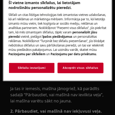
Šī vietne izmanto sīkfailus, lai lietotājam
Kļūdu izraisa ūdens mašīnas apakšā vai
nodrošinātu personalizētu pieredzi.
iekšpusē.
Sīkfaili un citas līdzīgas tehnoloģijas tiek izmantotas vietnes uzlabošanas,
Attiecas uz:
kā arī reklāmas un mārketinga mērķiem. Informācija par to, kā lietotājs
izmanto mūsu vietni, tiek kopīgota ar sociālo mediju, reklāmas un
analītikas partneriem. Noklikšķinot “Pieņemt visus sīkfailus”, jūs piekrītat
Veļas žāvētājs (integrēts un brīvi stāvošs)
tam, kā mēs izmantojam sīkfailus, tāpēc varam
personalizēt jūsu
pieredzi
vietnē, pielāgot
īpašos piedāvājumus
un personalizētas
Izšķirtspēja:
reklāmas. Noklikšķinot “Turpināt bez sīkfailu pieņemšanas”, jūs bloķējat
nebūtiskus sīkfailus un savu pārlūkošanas pieredzi, un tas var ietekmēt
1. Pārbaudiet ūdens padeves šļūteni.
mūsu piedāvātos pakalpojumus. Lai uzzinātu vairāk, skatiet mūsu
Paziņojumu par sīkfailiem
un
Paziņojumu par datu privātumu
.
Jebkuras šļūtenes noplūdes dēļ ūdens var
izplūst mašīnā blakus aizmugurējam panelim,
Sīkfailu iestatījumi
Akceptēt visus sīkfailus
tāpēc pārbaudiet ūdens padeves šļūtenes
savienojumu ar krānu un mašīnu.
Ja tas ir iemesls, mašīna jānogriež, kā parādīts
sadaļā “Pārbaudiet, vai mašīnā nav ievilkta veļa”,
lai mašīna varētu sākt no jauna.
2. Pārbaudiet, vai mašīnā nav iekļuvusi veļa.