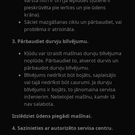
vārsta filtri ir tīri (ja ieplūdes šļūtene ir
pieskrūvēta pie ierīces un pie ūdens
krāna).
Sāciet mazgāšanas ciklu un pārbaudiet, vai
problēma ir atrisināta.
3. Pārbaudiet durvju blīvējumu.
Kļūdu var izraisīt mašīnas durvju blīvējuma
noplūde. Pārbaudiet to, atverot durvis un
pārbaudot durvju blīvējumu.
Blīvējums nedrīkst būt bojāts, saplaisājis
vai tajā nedrīkst būt caurumi. Ja durvju
blīvējums ir bojāts, to jānomaina servisa
inženierim. Nelietojiet mašīnu, kamēr tā
nav salabota.
Izslēdziet ūdens piegādi mašīnai.
4. Sazinieties ar autorizēto servisa centru.