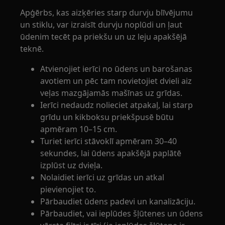
Apģērbs, kas aizķēries starp durvju blīvējumu
un stiklu, var izraisīt durvju noplūdi un ļaut
ūdenim tecēt pa priekšu un uz leju apakšējā
teknē.
Atvienojiet ierīci no ūdens un barošanas
avotiem un pēc tam novietojiet dvieli aiz
veļas mazgājamās mašīnas uz grīdas.
Ierīci nedaudz nolieciet atpakaļ, lai starp
grīdu un kikboksu priekšpusē būtu
apmēram 10–15 cm.
Turiet ierīci stāvoklī apmēram 30–40
sekundes, lai ūdens apakšējā paplātē
izplūst uz dvieļa.
Nolaidiet ierīci uz grīdas un atkal
pievienojiet to.
Pārbaudiet ūdens padevi un kanalizāciju.
Pārbaudiet, vai ieplūdes šļūtenes un ūdens