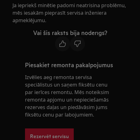
Ja iepriekš minētie padomi neatrisina problēmu,
mēs iesakām pieprasīt servisa inženiera
apmeklējumu.
Vai šis raksts bija noderīgs?
Piesakiet remonta pakalpojumus
Izvēlies aeg remonta servisa
speciālistus un saņem fiksētu cenu
par ierīces remontu. Mēs noteiksim
remonta apjomu un nepieciešamās
rezerves daļas un piedāvāsim jums
fiksētu cenu par labojumiem.
Rezervēt servisu