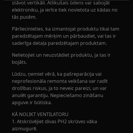
stāvot vertikāli. Atlikušais ūdens var sabojāt
elektroniku, ja ierīce tiek novietota uz kādas no
tās pusēm.
Pārliecinieties, ka izmantojat produktu tikai tam
paredzētajam mērķim un pārbaudiet, vai tas ir
saderīga detaļa paredzētajam produktam.
Nelietojiet un neuzstādiet produktu, ja tas ir
bojāts.
Lūdzu, ņemiet vērā, ka pašreparācija vai
neprofesionāla remonta veikšana var radīt
drošības riskus, ja to neveic pareizi, un var
anulēt garantiju. Nepieciešamo zināšanu
apguve ir būtiska.
KĀ NOLIKT VENTILATORU
1. Atskrūvējiet divas PH2 skrūves vāka
aizmugurē.