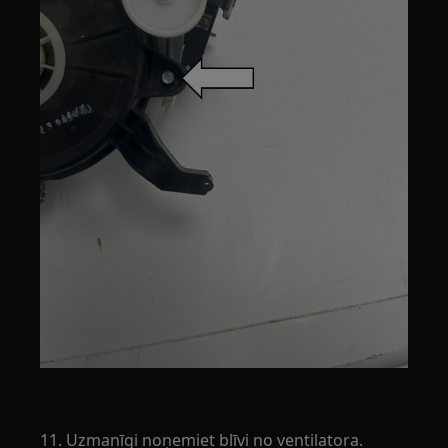
11. Uzmanīgi noņemiet blīvi no ventilatora.