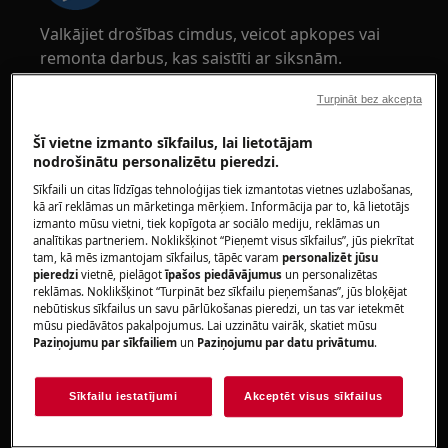
Valkājiet drošības cimdus, veicot apkopes vai
remonta darbus, kas saistīti ar siksnām.
Turpināt bez akcepta
Šī vietne izmanto sīkfailus, lai lietotājam
nodrošinātu personalizētu pieredzi.
Sīkfaili un citas līdzīgas tehnoloģijas tiek izmantotas vietnes uzlabošanas,
UZMANĪBU!
NOSMĀKŠANAS BĪSTAMĪBA
kā arī reklāmas un mārketinga mērķiem. Informācija par to, kā lietotājs
izmanto mūsu vietni, tiek kopīgota ar sociālo mediju, reklāmas un
Mazas detaļas nav piemērotas bērniem līdz 3
analītikas partneriem. Noklikšķinot “Pieņemt visus sīkfailus”, jūs piekrītat
gadu vecumam. Visas mazās detaļas un
tam, kā mēs izmantojam sīkfailus, tāpēc varam
personalizēt jūsu
pieredzi
vietnē, pielāgot
īpašos piedāvājumus
un personalizētas
iepakojumu glabāt bērniem nepieejamā vietā.
reklāmas. Noklikšķinot “Turpināt bez sīkfailu pieņemšanas”, jūs bloķējat
nebūtiskus sīkfailus un savu pārlūkošanas pieredzi, un tas var ietekmēt
Produktu drīkst lietot vai uzstādīt tikai
mūsu piedāvātos pakalpojumus. Lai uzzinātu vairāk, skatiet mūsu
pieaugušie.
Paziņojumu par sīkfailiem
un
Paziņojumu par datu privātumu
.
Pirms jebkādas apkopes darbības, izslēdziet
Sīkfailu iestatījumi
Akceptēt visus sīkfailus
ūdens piegādi ierīcei. Vienmēr iztukšojiet ierīci
no visa ūdens. Jāveic jebkāda apkope, ierīcei