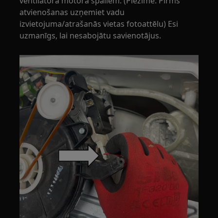
ventilatora motora spailem. (Piezīme: Pirms
atvienošanas uzņemiet vadu
izvietojuma/atrašanās vietas fotoattēlu) Esi
uzmanīgs, lai nesabojātu savienotājus.