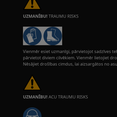
UZMANĪBU!
TRAUMU RISKS
Vienmēr esiet uzmanīgi, pārvietojot sadzīves t
pārvietot diviem cilvēkiem. Vienmēr lietojiet d
Nēsājiet drošības cimdus, lai aizsargātos no a
UZMANĪBU!
ACU TRAUMU RISKS