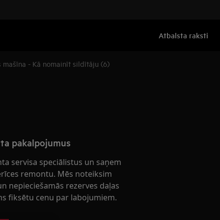
Atbalsta raksti
 mašīna - Kā nomainīt sildītāju (6)
nta pakalpojumus
nta servisa speciālistus un saņem
ierīces remontu. Mēs noteiksim
n nepieciešamās rezerves daļas
s fiksētu cenu par labojumiem.