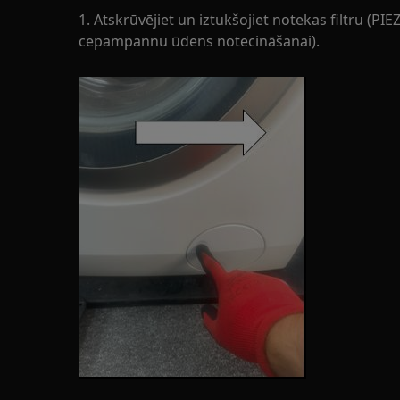
1. Atskrūvējiet un iztukšojiet notekas filtru (PI
cepampannu ūdens notecināšanai).