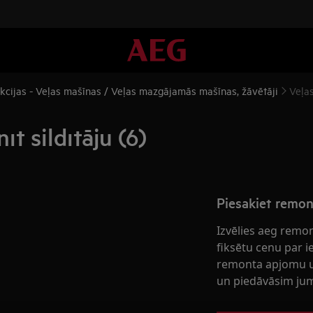
kcijas - Veļas mašīnas / Veļas mazgājamās mašīnas, žāvētāji
Veļas
t sildītāju (6)
Piesakiet remo
Izvēlies aeg remo
fiksētu cenu par 
remonta apjomu u
un piedāvāsim jum