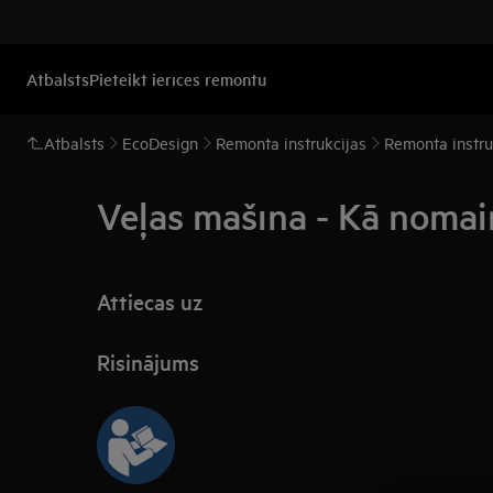
Atbalsts
Pieteikt ierīces remontu
Atbalsts
EcoDesign
Remonta instrukcijas
Remonta instru
Veļas mašīna - Kā nomainī
Attiecas uz
Risinājums