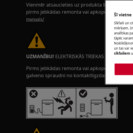
Vienmēr atsaucieties uz produkta lietošanas r
pirms jebkādas remonta vai apkopes darbības.
Šī vietne
manuals/
Sīkfaili un 
mērķiem. Inf
analītikas p
tāpēc vara
Noklikšķinot
un tas var 
sīkfailiem
u
UZMANĪBU!
ELEKTRISKĀS TRIEKAS BĪSTAMĪBA
Pirms jebkādas remonta vai apkopes darbības ats
galveno spraudni no kontaktligzdas.