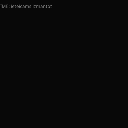
EZĪME: ieteicams izmantot