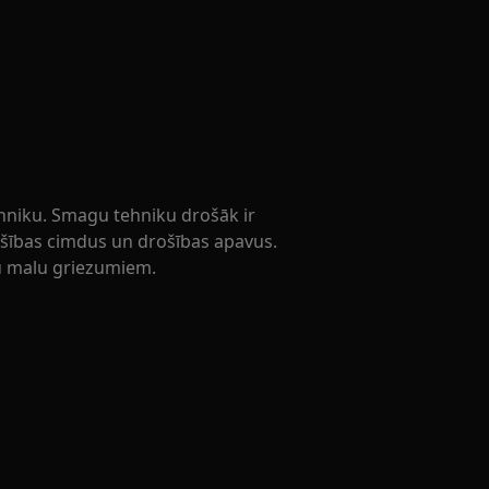
ehniku. Smagu tehniku drošāk ir
rošības cimdus un drošības apavus.
su malu griezumiem.