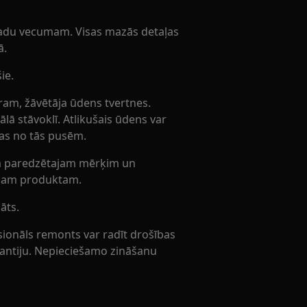
gadu vecumam. Visas mazās detaļas
ā.
ie.
ēram, žāvētāja ūdens tvertnes.
ālā stāvoklī. Atlikušais ūdens var
ādas no tās pusēm.
tam paredzētajam mērķim un
tajam produktam.
āts.
ionāls remonts var radīt drošības
garantiju. Nepieciešamo zināšanu