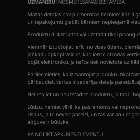
UZMANĪBU!
NOSMĒKĒŠANAS BĪSTAMĪBA
Mazas detaļas nav piemērotas bērniem līdz 3 
un iepakojumu glabāt bērniem nepieejamā viet
Produktu drīkst lietot vai uzstādīt tikai pieauguš
Vienmēr iztukšojiet ierīci no visas ūdens, piem
Jebkādu apkopi veiciet, kad ierīce atrodas vertik
bojāt elektroniku, ja ierīce tiek novietota uz k
Pārliecinieties, ka izmantojat produktu tikai 
pārbaudiet, vai tas ir saderīga detaļa paredzē
Nelietojiet un neuzstādiet produktu, ja tas ir boj
Lūdzu, ņemiet vērā, ka pašremonts vai neprofes
riskus, ja to neveic pareizi, un tas var anulēt 
apguve ir būtiska.
KĀ NOLIKT APKURES ELEMENTU