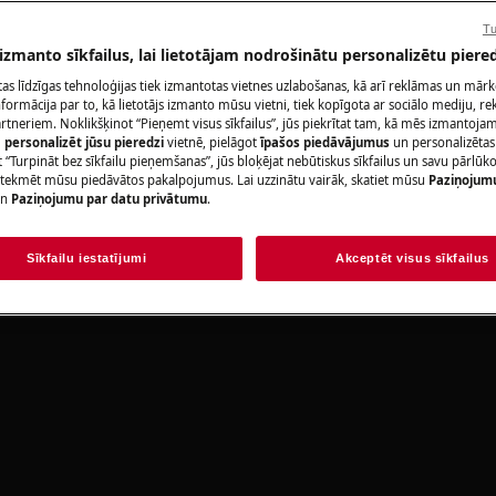
okasgrāmatas drošības informāciju
Rezervēt servis
Tu
https://www.electrolux.com/support/user-
 izmanto sīkfailus, lai lietotājam nodrošinātu personalizētu piered
citas līdzīgas tehnoloģijas tiek izmantotas vietnes uzlabošanas, kā arī reklāmas un mār
ormācija par to, kā lietotājs izmanto mūsu vietni, tiek kopīgota ar sociālo mediju, r
artneriem. Noklikšķinot “Pieņemt visus sīkfailus”, jūs piekrītat tam, kā mēs izmantojam 
Atrodi savu pr
m
personalizēt jūsu pieredzi
vietnē, pielāgot
īpašos piedāvājumus
un personalizētas
 “Turpināt bez sīkfailu pieņemšanas”, jūs bloķējat nebūtiskus sīkfailus un savu pārlūk
Atrisini problēmas
ietekmēt mūsu piedāvātos pakalpojumus. Lai uzzinātu vairāk, skatiet mūsu
Paziņojum
n
Paziņojumu par datu privātumu
.
dokumentāciju pa
lēdziet ierīci un atvienojiet
Sīkfailu iestatījumi
Akceptēt visus sīkfailus
Atrast rokasgr