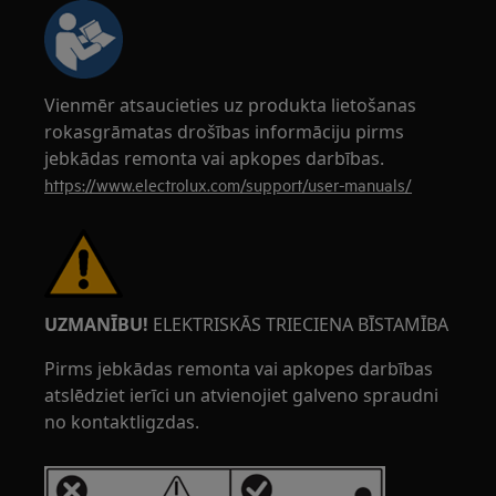
Vienmēr atsaucieties uz produkta lietošanas
rokasgrāmatas drošības informāciju pirms
jebkādas remonta vai apkopes darbības.
https://www.electrolux.com/support/user-manuals/
UZMANĪBU!
ELEKTRISKĀS TRIECIENA BĪSTAMĪBA
Pirms jebkādas remonta vai apkopes darbības
atslēdziet ierīci un atvienojiet galveno spraudni
no kontaktligzdas.