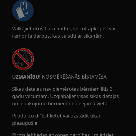
Valkājiet drošības cimdus, veicot apkopes vai
remonta darbus, kas saistīti ar siksnām.
UZMANĪBU!
NOSMĒRĒŠANĀS BĪSTAMĪBA
Sīkas detaļas nav piemērotas bērniem līdz 3
gadu vecumam. Uzglabājiet visas sīkās detaļas
un iepakojumu bērniem nepieejamā vietā.
Produktu drīkst lietot vai uzstādīt tikai
pieaugušie.
Pirms jebkādas apkopes darbības, izslēdziet