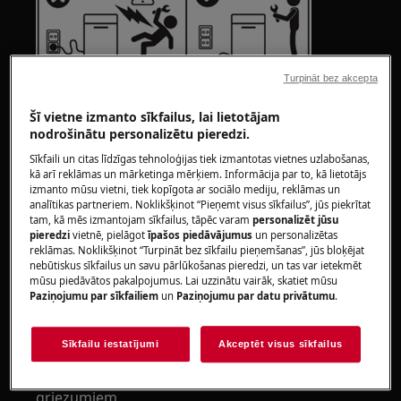
Turpināt bez akcepta
Šī vietne izmanto sīkfailus, lai lietotājam
nodrošinātu personalizētu pieredzi.
Sīkfaili un citas līdzīgas tehnoloģijas tiek izmantotas vietnes uzlabošanas,
UZMANĪBU!
TRAUMU RISKS
kā arī reklāmas un mārketinga mērķiem. Informācija par to, kā lietotājs
izmanto mūsu vietni, tiek kopīgota ar sociālo mediju, reklāmas un
analītikas partneriem. Noklikšķinot “Pieņemt visus sīkfailus”, jūs piekrītat
tam, kā mēs izmantojam sīkfailus, tāpēc varam
personalizēt jūsu
pieredzi
vietnē, pielāgot
īpašos piedāvājumus
un personalizētas
reklāmas. Noklikšķinot “Turpināt bez sīkfailu pieņemšanas”, jūs bloķējat
nebūtiskus sīkfailus un savu pārlūkošanas pieredzi, un tas var ietekmēt
mūsu piedāvātos pakalpojumus. Lai uzzinātu vairāk, skatiet mūsu
Vienmēr esiet uzmanīgi, pārvietojot sadzīves
Paziņojumu par sīkfailiem
un
Paziņojumu par datu privātumu
.
tehniku. Smagu tehniku drošāk ir pārvietot
diviem cilvēkiem. Vienmēr lietojiet drošības
Sīkfailu iestatījumi
Akceptēt visus sīkfailus
cimdus un drošības apavus. Nēsājiet drošības
cimdus, lai aizsargātos no asu malu
griezumiem.