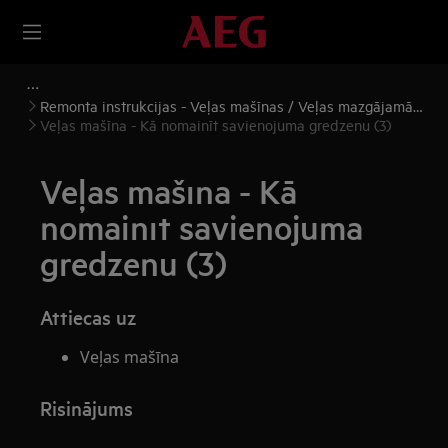
Remonta instrukcijas - Veļas mašīnas / Veļas mazgājamās
mašīnas, žāvētāji
Veļas mašīna - Kā nomainīt savienojuma gredzenu (3)
Veļas mašīna - Kā
nomainīt savienojuma
gredzenu (3)
Attiecas uz
Veļas mašīna
Risinājums