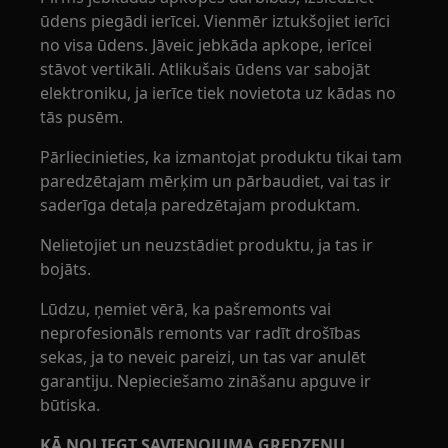
ūdens piegādi ierīcei. Vienmēr iztukšojiet ierīci
no visa ūdens. Jāveic jebkāda apkope, ierīcei
stāvot vertikāli. Atlikušais ūdens var sabojāt
elektroniku, ja ierīce tiek novietota uz kādas no
tās pusēm.
Pārliecinieties, ka izmantojat produktu tikai tam
paredzētajam mērķim un pārbaudiet, vai tas ir
saderīga detaļa paredzētajam produktam.
Nelietojiet un neuzstādiet produktu, ja tas ir
bojāts.
Lūdzu, ņemiet vērā, ka pašremonts vai
neprofesionāls remonts var radīt drošības
sekas, ja to neveic pareizi, un tas var anulēt
garantiju. Nepieciešamo zināšanu apguve ir
būtiska.
KĀ NOLIEGT SAVIENOJUMA GREDZENU,