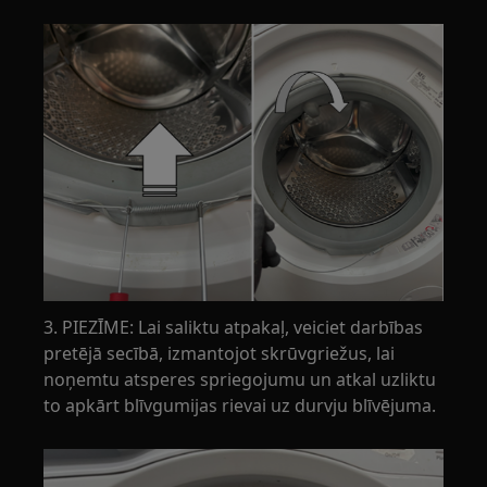
3. PIEZĪME: Lai saliktu atpakaļ, veiciet darbības
pretējā secībā, izmantojot skrūvgriežus, lai
noņemtu atsperes spriegojumu un atkal uzliktu
to apkārt blīvgumijas rievai uz durvju blīvējuma.