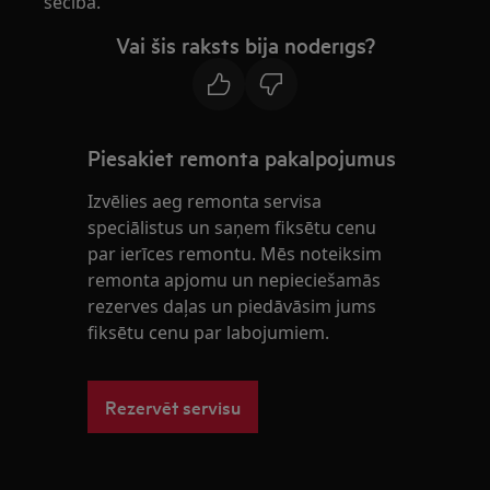
secībā.
Vai šis raksts bija noderīgs?
Piesakiet remonta pakalpojumus
Izvēlies aeg remonta servisa
speciālistus un saņem fiksētu cenu
par ierīces remontu. Mēs noteiksim
remonta apjomu un nepieciešamās
rezerves daļas un piedāvāsim jums
fiksētu cenu par labojumiem.
Rezervēt servisu