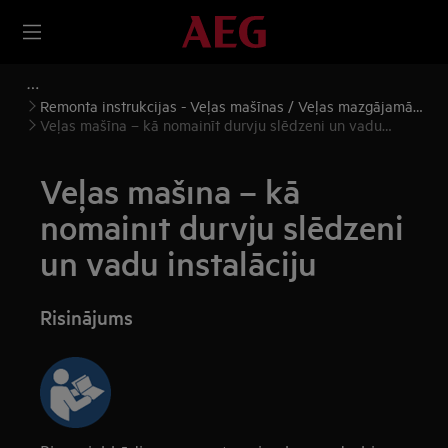
Remonta instrukcijas - Veļas mašīnas / Veļas mazgājamās
mašīnas, žāvētāji
Veļas mašīna – kā nomainīt durvju slēdzeni un vadu
instalāciju
Veļas mašīna – kā
nomainīt durvju slēdzeni
un vadu instalāciju
Risinājums