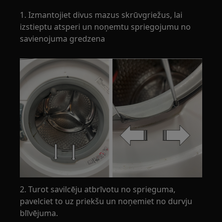
1. Izmantojiet divus mazus skrūvgriežus, lai
izstieptu atsperi un noņemtu spriegojumu no
savienojuma gredzena
2. Turot savilcēju atbrīvotu no sprieguma,
pavelciet to uz priekšu un noņemiet no durvju
blīvējuma.