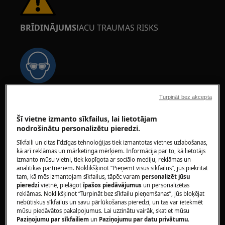
BRĪDINĀJUMS!
ACU TRAUMAS RISKS
Ja veicat apkopes vai remonta darbus, kuros
Turpināt bez akcepta
iesaistītas atsperes, valkājiet aizsargbrilles.
Šī vietne izmanto sīkfailus, lai lietotājam
nodrošinātu personalizētu pieredzi.
Sīkfaili un citas līdzīgas tehnoloģijas tiek izmantotas vietnes uzlabošanas,
kā arī reklāmas un mārketinga mērķiem. Informācija par to, kā lietotājs
izmanto mūsu vietni, tiek kopīgota ar sociālo mediju, reklāmas un
analītikas partneriem. Noklikšķinot “Pieņemt visus sīkfailus”, jūs piekrītat
BRĪDINĀJUMS!
SASPIEŠANAS RISKS
tam, kā mēs izmantojam sīkfailus, tāpēc varam
personalizēt jūsu
pieredzi
vietnē, pielāgot
īpašos piedāvājumus
un personalizētas
reklāmas. Noklikšķinot “Turpināt bez sīkfailu pieņemšanas”, jūs bloķējat
nebūtiskus sīkfailus un savu pārlūkošanas pieredzi, un tas var ietekmēt
mūsu piedāvātos pakalpojumus. Lai uzzinātu vairāk, skatiet mūsu
Paziņojumu par sīkfailiem
un
Paziņojumu par datu privātumu
.