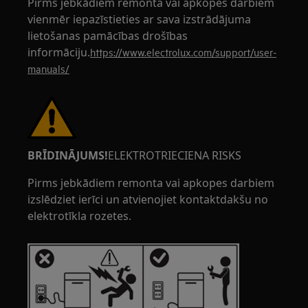
Pirms jebkādiem remonta vai apkopes darbiem
vienmēr iepazīstieties ar sava izstrādājuma
lietošanas pamācības drošības
informāciju.
https://www.electrolux.com/support/user-
manuals/
BRĪDINĀJUMS!
ELEKTROTRIECIENA RISKS
Pirms jebkādiem remonta vai apkopes darbiem
izslēdziet ierīci un atvienojiet kontaktdakšu no
elektrotīkla rozetes.