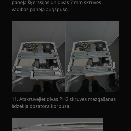
paneļa šķērssijas un divas 7 mm skrūves
vadības paneļa augšpusē.
11. Atskrūvējiet divas PH2 skrūves mazgāšanas
līdzekļa dozatora korpusā.