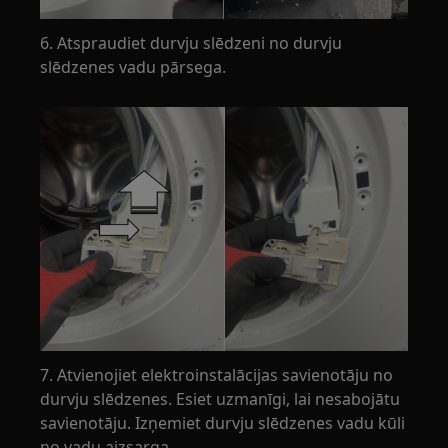
6. Atspraudiet durvju slēdzeni no durvju
slēdzenes vadu pārsega.
7. Atvienojiet elektroinstalācijas savienotāju no
durvju slēdzenes. Esiet uzmanīgi, lai nesabojātu
savienotāju. Izņemiet durvju slēdzenes vadu kūli
no vadu aizsarga.