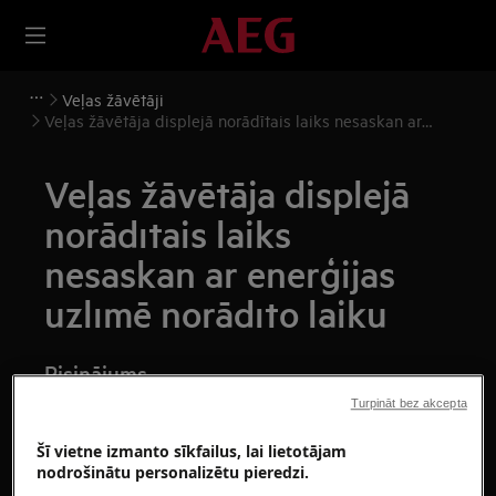
Veļas žāvētāji
Veļas žāvētāja displejā norādītais laiks nesaskan ar
enerģijas uzlīmē norādīto laiku
Veļas žāvētāja displejā
norādītais laiks
nesaskan ar enerģijas
uzlīmē norādīto laiku
Risinājums
Turpināt bez akcepta
Problēma:
Šī vietne izmanto sīkfailus, lai lietotājam
Veļas žāvētāja displejā norādītais laiks
nodrošinātu personalizētu pieredzi.
nesaskan ar enerģijas uzlīmē norādīto