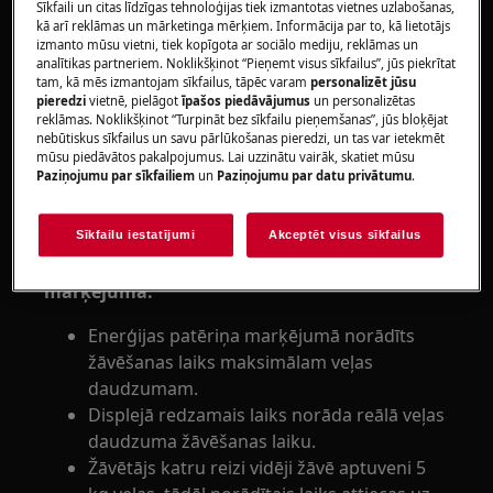
Sīkfaili un citas līdzīgas tehnoloģijas tiek izmantotas vietnes uzlabošanas,
laiku
kā arī reklāmas un mārketinga mērķiem. Informācija par to, kā lietotājs
izmanto mūsu vietni, tiek kopīgota ar sociālo mediju, reklāmas un
Attiecas uz:
analītikas partneriem. Noklikšķinot “Pieņemt visus sīkfailus”, jūs piekrītat
tam, kā mēs izmantojam sīkfailus, tāpēc varam
personalizēt jūsu
Veļas žāvētājs ar gaisa ventilācijas atveri
pieredzi
vietnē, pielāgot
īpašos piedāvājumus
un personalizētas
reklāmas. Noklikšķinot “Turpināt bez sīkfailu pieņemšanas”, jūs bloķējat
Kondensācijas tipa veļas žāvētājs
nebūtiskus sīkfailus un savu pārlūkošanas pieredzi, un tas var ietekmēt
Siltumsūkņa veļas žāvētājs
mūsu piedāvātos pakalpojumus. Lai uzzinātu vairāk, skatiet mūsu
Paziņojumu par sīkfailiem
un
Paziņojumu par datu privātumu
.
Risinājums:
1. Žāvētāja displejā redzamais laiks nav tas
Sīkfailu iestatījumi
Akceptēt visus sīkfailus
pats laiks, kas norādīts uz enerģijas patēriņa
marķējuma.
Enerģijas patēriņa marķējumā norādīts
žāvēšanas laiks maksimālam veļas
daudzumam.
Displejā redzamais laiks norāda reālā veļas
daudzuma žāvēšanas laiku.
Žāvētājs katru reizi vidēji žāvē aptuveni 5