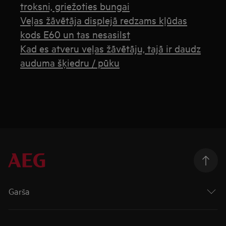
troksni, griežoties bungai
Veļas žāvētāja displejā redzams kļūdas
kods E60 un tas nesasilst
Kad es atveru veļas žāvētāju, tajā ir daudz
auduma šķiedru / pūku
Garša