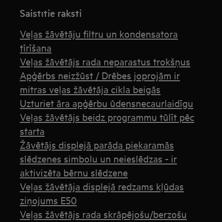
Saistītie raksti
Veļas žāvētāju filtru un kondensatora
tīrīšana
Veļas žāvētājs rada neparastus trokšņus
Apģērbs neizžūst / Drēbes joprojām ir
mitras veļas žāvētāja cikla beigās
Uzturiet āra apģērbu ūdensnecaurlaidīgu
Veļas žāvētājs beidz programmu tūlīt pēc
starta
Žāvētājs displejā parāda piekaramās
slēdzenes simbolu un neieslēdzas - ir
aktivizēta bērnu slēdzene
Veļas žāvētāja displejā redzams kļūdas
ziņojums E50
Veļas žāvētājs rada skrāpējošu/berzošu