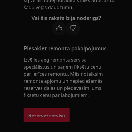
kg veļas, tādēļ norādītais laiks attiecas uz
šādu veļas daudzumu.
Vai šis raksts bija noderīgs?
Piesakiet remonta pakalpojumus
Izvēlies aeg remonta servisa
speciālistus un saņem fiksētu cenu
par ierīces remontu. Mēs noteiksim
remonta apjomu un nepieciešamās
rezerves daļas un piedāvāsim jums
fiksētu cenu par labojumiem.
Rezervēt servisu