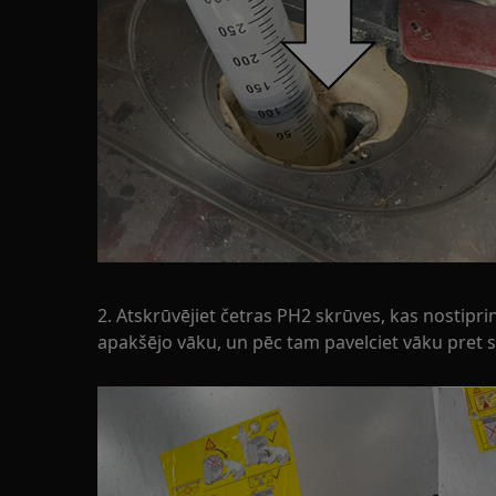
2. Atskrūvējiet četras PH2 skrūves, kas nostip
apakšējo vāku, un pēc tam pavelciet vāku pret s