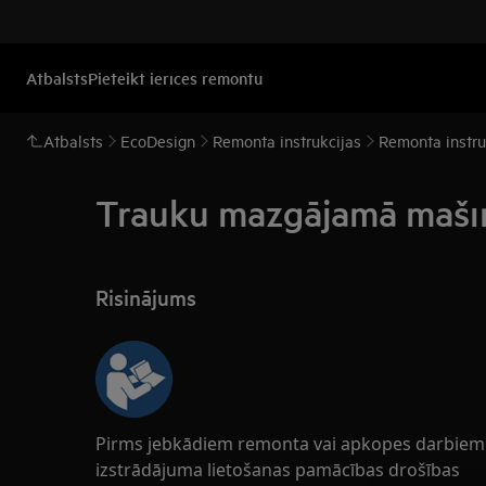
Atbalsts
Pieteikt ierīces remontu
Atbalsts
EcoDesign
Remonta instrukcijas
Remonta instr
Trauku mazgājamā mašīna
Risinājums
Pirms jebkādiem remonta vai apkopes darbiem v
izstrādājuma lietošanas pamācības drošības