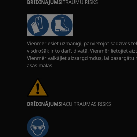
BRĪDINĀJUMS!
TRAUMU RISKS
Vienmēr esiet uzmanīgi, pārvietojot sadzīves t
visdrošāk ir to darīt divatā. Vienmēr lietojiet 
Vienmēr valkājiet aizsargcimdus, lai pasargātu 
asās malas.
BRĪDINĀJUMS!
ACU TRAUMAS RISKS