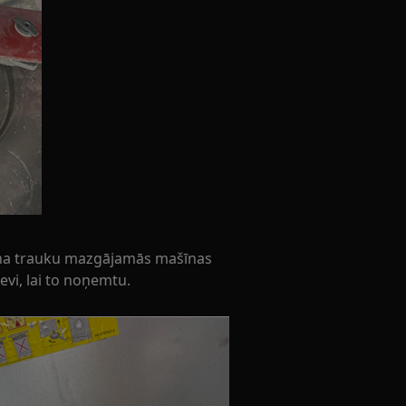
rina trauku mazgājamās mašīnas
evi, lai to noņemtu.