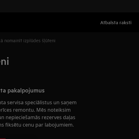
Atbalsta raksti
 nomainīt izplūdes šļūteni
ni
nta pakalpojumus
nta servisa speciālistus un saņem
ierīces remontu. Mēs noteiksim
n nepieciešamās rezerves daļas
s fiksētu cenu par labojumiem.