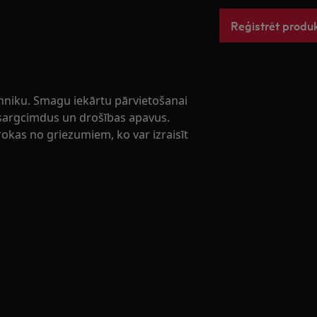
Reģistrēt produ
ehniku. Smagu iekārtu pārvietošanai
aizsargcimdus un drošības apavus.
rokas no griezumiem, ko var izraisīt