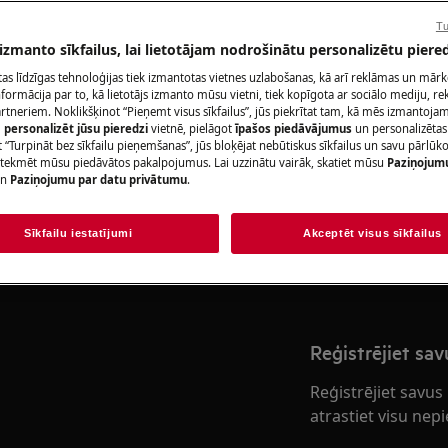
r-manuals/
Rezervēt servis
Tu
 izmanto sīkfailus, lai lietotājam nodrošinātu personalizētu piered
citas līdzīgas tehnoloģijas tiek izmantotas vietnes uzlabošanas, kā arī reklāmas un mār
ormācija par to, kā lietotājs izmanto mūsu vietni, tiek kopīgota ar sociālo mediju, r
artneriem. Noklikšķinot “Pieņemt visus sīkfailus”, jūs piekrītat tam, kā mēs izmantojam 
Atrodi savu pr
m
personalizēt jūsu pieredzi
vietnē, pielāgot
īpašos piedāvājumus
un personalizētas
 “Turpināt bez sīkfailu pieņemšanas”, jūs bloķējat nebūtiskus sīkfailus un savu pārlūk
Atrisini problēmas
ietekmēt mūsu piedāvātos pakalpojumus. Lai uzzinātu vairāk, skatiet mūsu
Paziņojum
lēdziet ierīci un atvienojiet
n
Paziņojumu par datu privātumu
.
dokumentāciju pa
Sīkfailu iestatījumi
Akceptēt visus sīkfailus
Atrast rokasgr
Reģistrējiet sa
Reģistrējiet savu
atrastiet visu nep