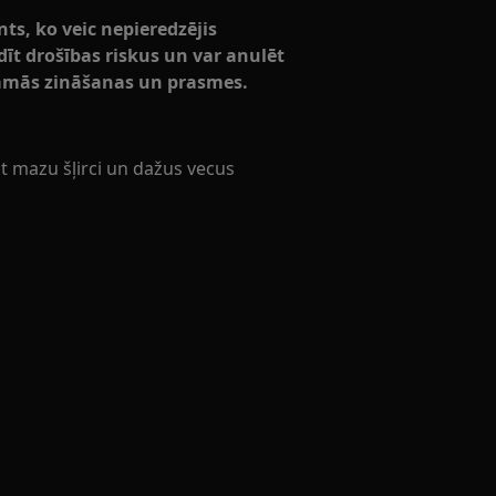
s, ko veic nepieredzējis
radīt drošības riskus un var anulēt
ešamās zināšanas un prasmes.
ot mazu šļirci un dažus vecus