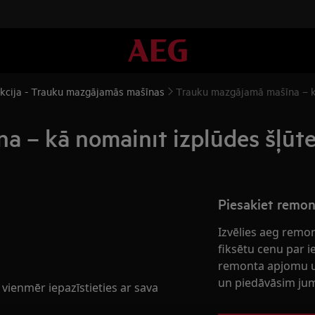
ukcija - Trauku mazgājamās mašīnas
Trauku mazgājamā mašīna – kā
 – kā nomainīt izplūdes šļūte
Piesakiet remo
Izvēlies aeg remo
fiksētu cenu par 
remonta apjomu u
un piedāvāsim jum
ienmēr iepazīstieties ar sava