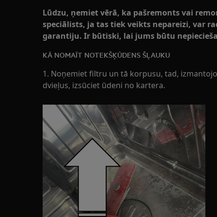
Lūdzu, ņemiet vērā, ka pašremonts vai remont
speciālists, ja tas tiek veikts nepareizi, var 
garantiju. Ir būtiski, lai jums būtu nepieci
KĀ NOMAĪT NOTEKŠĶŪDENS ŠĻAUKU
1. Noņemiet filtru un tā korpusu, tad, izmantoj
dvieļus, izsūciet ūdeni no kartera.