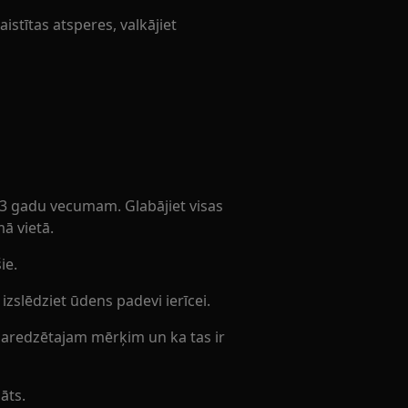
istītas atsperes, valkājiet
 3 gadu vecumam. Glabājiet visas
ā vietā.
ie.
slēdziet ūdens padevi ierīcei.
 paredzētajam mērķim un ka tas ir
āts.