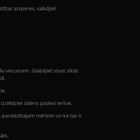
ītas atsperes, valkājiet
du vecumam. Glabājiet visas sīkās
tā.
ie.
slēdziet ūdens padevi ierīcei.
am paredzētajam mērķim un ka tas ir
āts.