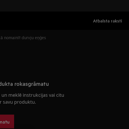
Atbalsta raksti
ā nomainīt durvju eņģes
odukta rokasgrāmatu
 un meklē instrukcijas vai citu
r savu produktu.
āmatu