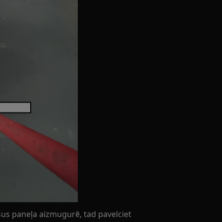
pšus paneļa aizmugurē, tad pavelciet