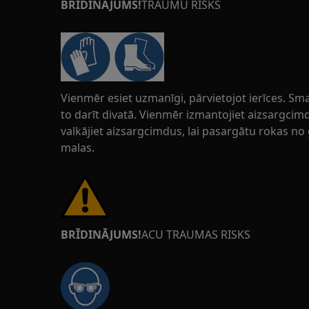
BRĪDINĀJUMS!
TRAUMU RISKS
Vienmēr esiet uzmanīgi, pārvietojot ierīces. Sma
to darīt divatā. Vienmēr izmantojiet aizsargci
valkājiet aizsargcimdus, lai pasargātu rokas no 
malas.
BRĪDINĀJUMS!
ACU TRAUMAS RISKS