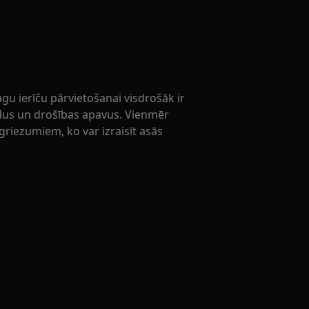
gu ierīču pārvietošanai visdrošāk ir
mdus un drošības apavus. Vienmēr
griezumiem, ko var izraisīt asās