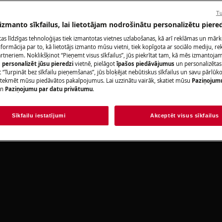
r-manuals/
Tu
 izmanto sīkfailus, lai lietotājam nodrošinātu personalizētu piered
citas līdzīgas tehnoloģijas tiek izmantotas vietnes uzlabošanas, kā arī reklāmas un mār
ormācija par to, kā lietotājs izmanto mūsu vietni, tiek kopīgota ar sociālo mediju, r
artneriem. Noklikšķinot “Pieņemt visus sīkfailus”, jūs piekrītat tam, kā mēs izmantojam 
m
personalizēt jūsu pieredzi
vietnē, pielāgot
īpašos piedāvājumus
un personalizētas
 “Turpināt bez sīkfailu pieņemšanas”, jūs bloķējat nebūtiskus sīkfailus un savu pārlūk
ietekmēt mūsu piedāvātos pakalpojumus. Lai uzzinātu vairāk, skatiet mūsu
Paziņojum
lēdziet ierīci un atvienojiet
n
Paziņojumu par datu privātumu
.
Sīkfailu iestatījumi
Akceptēt visus sīkfailus