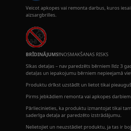
Veicot apkopes vai remonta darbus, kuros iesaist
aizsargbrilles.
BRĪDINĀJUMS!
NOSMAKŠANAS RISKS
Sīkas detaļas – nav paredzēts bērniem līdz 3 ga
detaļas un iepakojumu bērniem nepieejamā vie
Produktu drīkst uzstādīt un lietot tikai pieauguš
Pirms jebkādiem remonta vai apkopes darbiem iz
Pārliecinieties, ka produktu izmantojat tikai t
saderīga detaļa ar paredzēto izstrādājumu.
Nelietojiet un neuzstādiet produktu, ja tas ir boj