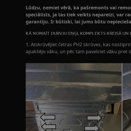
Lūdzu, ņemiet vērā, ka pašremonts vai remont
speciālists, ja tas tiek veikts nepareizi, var 
garantiju. Ir būtiski, lai jums būtu nepieci
KĀ NOMAĪT DURVJU EŅĢI, KOMPLEKTS KREISĀ UN 
1. Atskrūvējiet četras PH2 skrūves, kas nostip
apakšējo vāku, un pēc tam pavelciet vāku pret s