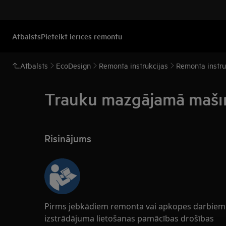
Atbalsts
Pieteikt ierīces remontu
Atbalsts
EcoDesign
Remonta instrukcijas
Remonta instr
Trauku mazgājamā mašīn
Risinājums
Pirms jebkādiem remonta vai apkopes darbiem v
izstrādājuma lietošanas pamācības drošības