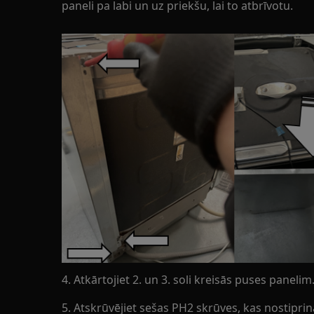
paneli pa labi un uz priekšu, lai to atbrīvotu.
4. Atkārtojiet 2. un 3. soli kreisās puses panelim
5. Atskrūvējiet sešas PH2 skrūves, kas nostiprina