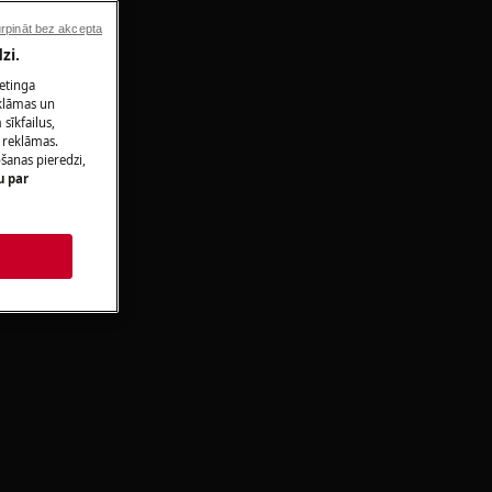
rpināt bez akcepta
zi.
ketinga
eklāmas un
sīkfailus,
 reklāmas.
ošanas pieredzi,
u par