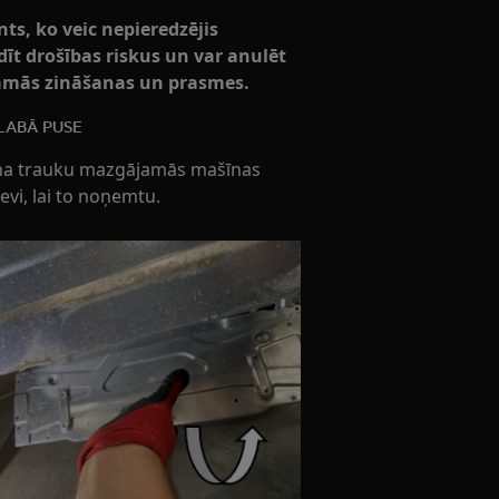
s, ko veic nepieredzējis
radīt drošības riskus un var anulēt
ešamās zināšanas un prasmes.
LABĀ PUSE
rina trauku mazgājamās mašīnas
evi, lai to noņemtu.