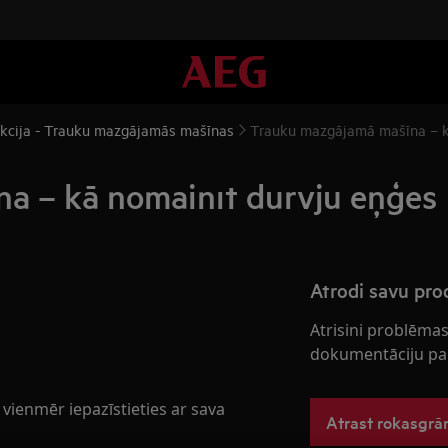
ukcija - Trauku mazgājamās mašīnas
Trauku mazgājamā mašīna – k
a – kā nomainīt durvju eņģes
Atrodi savu pr
Atrisini problēmas
dokumentāciju pa
ienmēr iepazīstieties ar sava
Atrast rokasgr