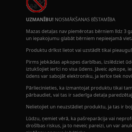
UZMANĪBU!
NOSMĀKŠANAS BĪSTAMĪBA
Mazas detaļas nav piemērotas bērniem līdz 3 
un iepakojumu glabāt bērniem nepieejamā viet
Produktu drīkst lietot vai uzstādīt tikai pieauguš
Pirms jebkādas apkopes darbības, izslēdziet ūde
iztukšojiet ierīci no visa ūdens. Jāveic apkope, ier
ūdens var sabojāt elektroniku, ja ierīce tiek no
Pārliecinieties, ka izmantojat produktu tikai 
pārbaudiet, vai tas ir saderīga detaļa paredzē
Nelietojiet un neuzstādiet produktu, ja tas ir boj
Lūdzu, ņemiet vērā, ka pašreparācija vai nepro
drošības riskus, ja to neveic pareizi, un var an