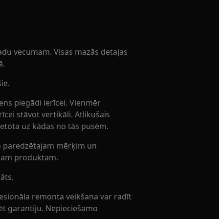
gadu vecumam. Visas mazās detaļas
ā.
ie.
ns piegādi ierīcei. Vienmēr
īcei stāvot vertikāli. Atlikušais
vietota uz kādas no tās pusēm.
tam paredzētajam mērķim un
tajam produktam.
āts.
fesionāla remonta veikšana var radīt
ulēt garantiju. Nepieciešamo