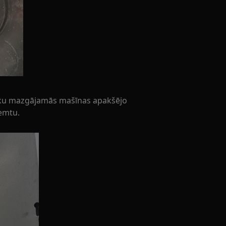
rauku mazgājamās mašīnas apakšējo
ņemtu.