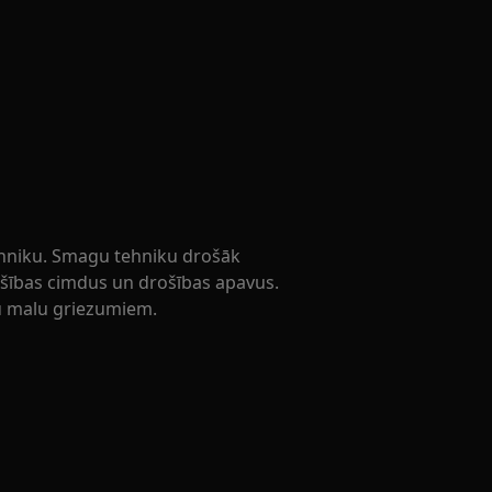
ehniku. Smagu tehniku drošāk
rošības cimdus un drošības apavus.
su malu griezumiem.