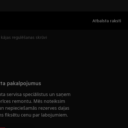
Atbalsta raksti
 kājas regulēšanas skrūvi
nta pakalpojumus
nta servisa speciālistus un saņem
ierīces remontu. Mēs noteiksim
n nepieciešamās rezerves daļas
s fiksētu cenu par labojumiem.