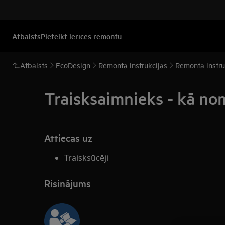
Atbalsts
Pieteikt ierīces remontu
Atbalsts
EcoDesign
Remonta instrukcijas
Remonta instr
Traisksaimnieks - kā nom
Attiecas uz
Traisksūcēji
Risinājums