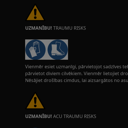
UZMANĪBU!
TRAUMU RISKS
Vienmēr esiet uzmanīgi, pārvietojot sadzīves t
pārvietot diviem cilvēkiem. Vienmēr lietojiet d
Nēsājiet drošības cimdus, lai aizsargātos no a
UZMANĪBU!
ACU TRAUMU RISKS