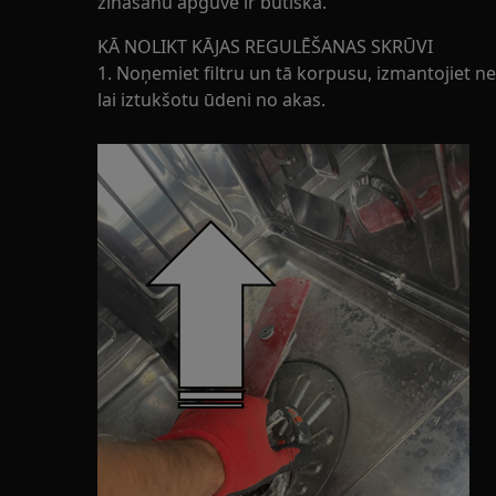
zināšanu apguve ir būtiska.
KĀ NOLIKT KĀJAS REGULĒŠANAS SKRŪVI
1. Noņemiet filtru un tā korpusu, izmantojiet nel
lai iztukšotu ūdeni no akas.