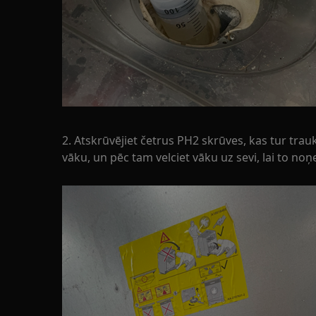
2. Atskrūvējiet četrus PH2 skrūves, kas tur t
vāku, un pēc tam velciet vāku uz sevi, lai to no