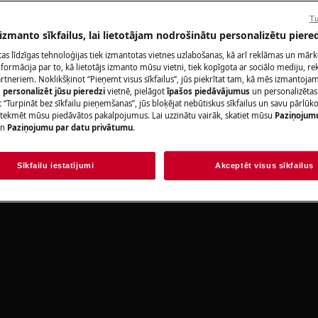
Rezervēt servis
Tu
 izmanto sīkfailus, lai lietotājam nodrošinātu personalizētu piered
okasgrāmatas drošības informāciju
https://www.electrolux.com/support/user-
citas līdzīgas tehnoloģijas tiek izmantotas vietnes uzlabošanas, kā arī reklāmas un mār
ormācija par to, kā lietotājs izmanto mūsu vietni, tiek kopīgota ar sociālo mediju, r
artneriem. Noklikšķinot “Pieņemt visus sīkfailus”, jūs piekrītat tam, kā mēs izmantojam 
Atrodi savu pr
m
personalizēt jūsu pieredzi
vietnē, pielāgot
īpašos piedāvājumus
un personalizētas
 “Turpināt bez sīkfailu pieņemšanas”, jūs bloķējat nebūtiskus sīkfailus un savu pārlūk
Atrisini problēmas
ietekmēt mūsu piedāvātos pakalpojumus. Lai uzzinātu vairāk, skatiet mūsu
Paziņojum
n
Paziņojumu par datu privātumu
.
dokumentāciju pa
Sīkfailu iestatījumi
Akceptēt visus sīkfailus
Atrast rokasgr
lēdziet ierīci un atvienojiet