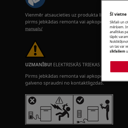
Šī vietne
Vienmēr atsaucieties uz produkta lietošanas r
pirms jebkādas remonta vai apkopes darbības.
Sīkfaili un 
mērķiem. Inf
manuals/
analītikas p
tāpēc vara
Noklikšķinot
un tas var 
sīkfailiem
u
UZMANĪBU!
ELEKTRISKĀS TRIEKAS BĪSTAMĪBA
Pirms jebkādas remonta vai apkopes darbības ats
galveno spraudni no kontaktligzdas.