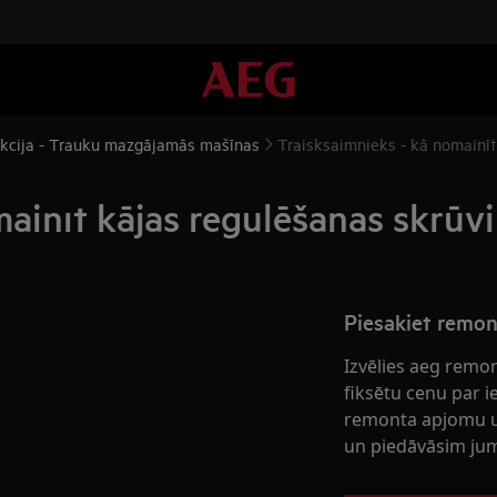
ukcija - Trauku mazgājamās mašīnas
Traisksaimnieks - kā nomainīt
ainīt kājas regulēšanas skrūvi
Piesakiet remo
Izvēlies aeg remo
fiksētu cenu par 
remonta apjomu u
un piedāvāsim jum