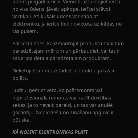
ūdens piegādi ierīcei. Vienmēr iztukšojiet ierīci
no visa ūdens. Jāveic apkope, ierīcei stāvot
vertikāli. Atlikušais ūdens var sabojāt
elektroniku, ja ierīce tiek novietota uz kādas no
tās pusēm.
Pārliecinieties, ka izmantojat produktu tikai tam
paredzētajam mērķim un pārbaudiet, vai tas ir
saderīga detaļa paredzētajam produktam.
Nelietojiet un neuzstādiet produktu, ja tas ir
bojāts.
Lūdzu, ņemiet vērā, ka pašremonts vai
neprofesionāls remonts var radīt drošības
sekas, ja to neveic pareizi, un tas var anulēt
garantiju. Nepieciešamo zināšanu apguve ir
būtiska.
KĀ NOLIKT ELEKTRONIKAS PLATI