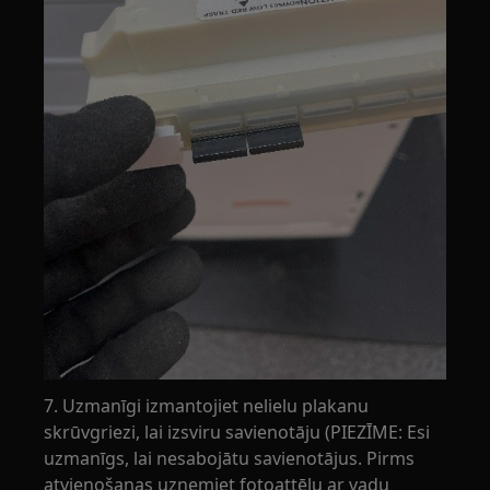
7. Uzmanīgi izmantojiet nelielu plakanu
skrūvgriezi, lai izsviru savienotāju (PIEZĪME: Esi
uzmanīgs, lai nesabojātu savienotājus. Pirms
atvienošanas uzņemiet fotoattēlu ar vadu