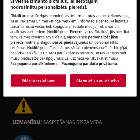
Šī vietne izmanto sīkfailus, lai lietotājam
nodrošinātu personalizētu pieredzi.
Sīkfaili un citas līdzīgas tehnoloģijas tiek izmantotas vietnes uzlabošanas,
kā arī reklāmas un mārketinga mērķiem. Informācija par to, kā lietotājs
izmanto mūsu vietni, tiek kopīgota ar sociālo mediju, reklāmas un
analītikas partneriem. Noklikšķinot “Pieņemt visus sīkfailus”, jūs piekrītat
UZMANĪBU!
ACU TRAUMU RISKS
tam, kā mēs izmantojam sīkfailus, tāpēc varam
personalizēt jūsu
pieredzi
vietnē, pielāgot
īpašos piedāvājumus
un personalizētas
reklāmas. Noklikšķinot “Turpināt bez sīkfailu pieņemšanas”, jūs bloķējat
nebūtiskus sīkfailus un savu pārlūkošanas pieredzi, un tas var ietekmēt
mūsu piedāvātos pakalpojumus. Lai uzzinātu vairāk, skatiet mūsu
Paziņojumu par sīkfailiem
un
Paziņojumu par datu privātumu
.
Valkājiet aizsargbrilles, veicot uzturēšanas vai
Sīkfailu iestatījumi
Akceptēt visus sīkfailus
remonta darbus, kas saistīti ar atsperēm.
UZMANĪBU!
SASPIEŠANAS BĪSTAMĪBA