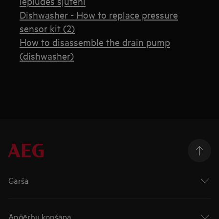
ieplūdes šļūteni
Dishwasher - How to replace pressure
sensor kit (2)
How to disassemble the drain pump
(dishwasher)
Garša
Apģērbu kopšana