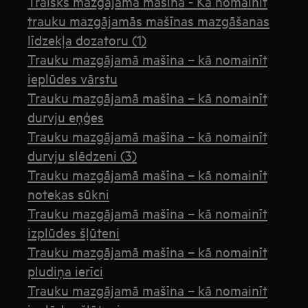
Traisks mazgājamā mašīna - Kā nomainīt
trauku mazgājamās mašīnas mazgāšanas
līdzekļa dozatoru (1)
Trauku mazgājamā mašīna – kā nomainīt
ieplūdes vārstu
Trauku mazgājamā mašīna – kā nomainīt
durvju eņģes
Trauku mazgājamā mašīna – kā nomainīt
durvju slēdzeni (3)
Trauku mazgājamā mašīna – kā nomainīt
notekas sūkni
Trauku mazgājamā mašīna – kā nomainīt
izplūdes šļūteni
Trauku mazgājamā mašīna – kā nomainīt
pludiņa ierīci
Trauku mazgājamā mašīna – kā nomainīt