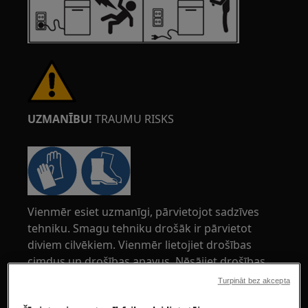
UZMANĪBU!
TRAUMU RISKS
Vienmēr esiet uzmanīgi, pārvietojot sadzīves
tehniku. Smagu tehniku drošāk ir pārvietot
diviem cilvēkiem. Vienmēr lietojiet drošības
cimdus un drošības apavus. Nēsājiet drošības
cimdus, lai aizsargātos no asu malu
Turpināt bez akcepta
griezumiem.