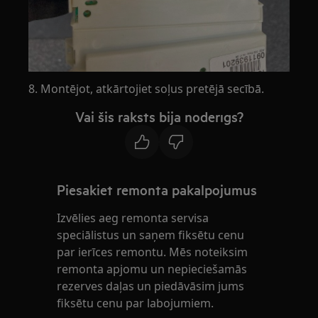
8. Montējot, atkārtojiet soļus pretējā secībā.
Vai šis raksts bija noderīgs?
Piesakiet remonta pakalpojumus
Izvēlies aeg remonta servisa
speciālistus un saņem fiksētu cenu
par ierīces remontu. Mēs noteiksim
remonta apjomu un nepieciešamās
rezerves daļas un piedāvāsim jums
fiksētu cenu par labojumiem.