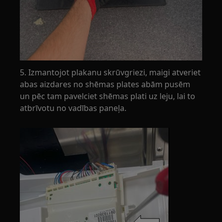
5. Izmantojot plakanu skrūvgriezi, maigi atveriet
abas aizdares no shēmas plates abām pusēm
un pēc tam pavelciet shēmas plati uz leju, lai to
atbrīvotu no vadības paneļa.