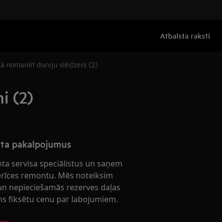
Atbalsta raksti
 nomainīt durvju slēdzeni (2)
i (2)
nta pakalpojumus
nta servisa speciālistus un saņem
ierīces remontu. Mēs noteiksim
n nepieciešamās rezerves daļas
s fiksētu cenu par labojumiem.