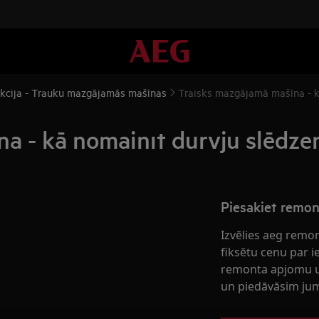
ukcija - Trauku mazgājamās mašīnas
Traisks mazgājamā mašīna - kā
a - kā nomainīt durvju slēdzen
Piesakiet remo
Izvēlies aeg remo
fiksētu cenu par 
remonta apjomu u
un piedāvāsim jum