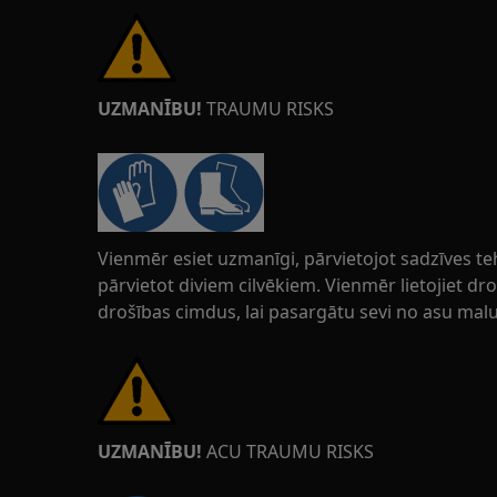
UZMANĪBU!
TRAUMU RISKS
Vienmēr esiet uzmanīgi, pārvietojot sadzīves t
pārvietot diviem cilvēkiem. Vienmēr lietojiet d
drošības cimdus, lai pasargātu sevi no asu mal
UZMANĪBU!
ACU TRAUMU RISKS