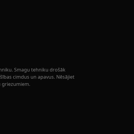
ehniku. Smagu tehniku drošāk
rošības cimdus un apavus. Nēsājiet
u griezumiem.