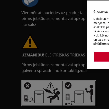
Šī vietne
Vienmēr atsaucieties uz produkta lietošanas r
pirms jebkādas remonta vai apkopes darbības.
Sīkfaili un 
mērķiem. Inf
manuals/
analītikas p
tāpēc vara
Noklikšķinot
un tas var 
sīkfailiem
u
UZMANĪBU!
ELEKTRISKĀS TRIEKAS BĪSTAMĪBA
Pirms jebkādas remonta vai apkopes darbības ats
galveno spraudni no kontaktligzdas.