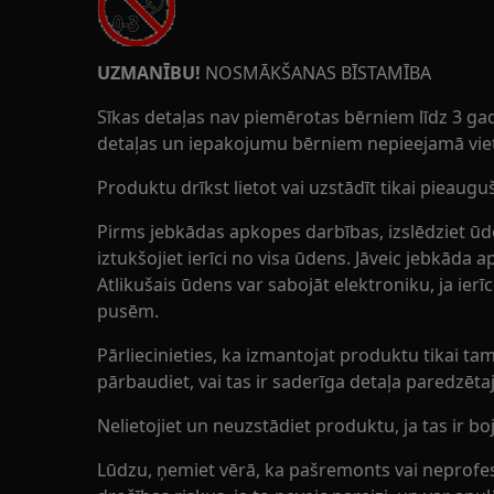
UZMANĪBU!
NOSMĀKŠANAS BĪSTAMĪBA
Sīkas detaļas nav piemērotas bērniem līdz 3 ga
detaļas un iepakojumu bērniem nepieejamā vie
Produktu drīkst lietot vai uzstādīt tikai pieauguš
Pirms jebkādas apkopes darbības, izslēdziet ūde
iztukšojiet ierīci no visa ūdens. Jāveic jebkāda ap
Atlikušais ūdens var sabojāt elektroniku, ja ierī
pusēm.
Pārliecinieties, ka izmantojat produktu tikai 
pārbaudiet, vai tas ir saderīga detaļa paredzē
Nelietojiet un neuzstādiet produktu, ja tas ir boj
Lūdzu, ņemiet vērā, ka pašremonts vai neprofes