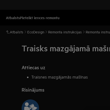
Atbalsts
Pieteikt ierīces remontu
Atbalsts
EcoDesign
Remonta instrukcijas
Remonta instr
Traisks mazgājamā mašīn
Attiecas uz
Traisnes mazgājamās mašīnas
Risinājums