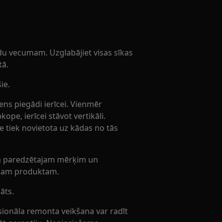
du vecumam. Uzglabājiet visas sīkas
tā.
ie.
ns piegādi ierīcei. Vienmēr
kope, ierīcei stāvot vertikāli.
ce tiek novietota uz kādas no tās
tam paredzētajam mērķim un
tajam produktam.
āts.
ionāla remonta veikšana var radīt