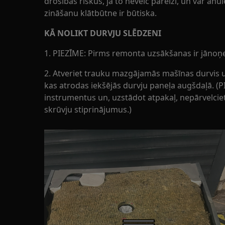
drošības riskus, ja to neveic pareizi, un var an
zināšanu klātbūtne ir būtiska.
KĀ NOLIKT DURVJU SLĒDZENI
1. PIEZĪME: Pirms remonta uzsākšanas ir jānoņ
2. Atveriet trauku mazgājamās mašīnas durvis u
kas atrodas iekšējās durvju paneļa augšdaļā. (PI
instrumentus un, uzstādot atpakaļ, nepārvelciet
skrūvju stiprinājumus.)