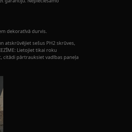
ulēt garantiju. Nepieciešamo
em dekoratīvā durvis.
n atskrūvējiet sešus PH2 skrūves,
EZĪME: Lietojiet tikai roku
, citādi pārtrauksiet vadības paneļa