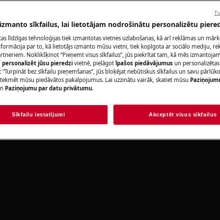
Rezervēt servis
Tu
 izmanto sīkfailus, lai lietotājam nodrošinātu personalizētu piered
okasgrāmatas drošības informāciju
https://www.electrolux.com/support/user-
citas līdzīgas tehnoloģijas tiek izmantotas vietnes uzlabošanas, kā arī reklāmas un mār
ormācija par to, kā lietotājs izmanto mūsu vietni, tiek kopīgota ar sociālo mediju, r
artneriem. Noklikšķinot “Pieņemt visus sīkfailus”, jūs piekrītat tam, kā mēs izmantojam 
Atrodi savu pr
m
personalizēt jūsu pieredzi
vietnē, pielāgot
īpašos piedāvājumus
un personalizētas
 “Turpināt bez sīkfailu pieņemšanas”, jūs bloķējat nebūtiskus sīkfailus un savu pārlūk
Atrisini problēmas
ietekmēt mūsu piedāvātos pakalpojumus. Lai uzzinātu vairāk, skatiet mūsu
Paziņojum
n
Paziņojumu par datu privātumu
.
dokumentāciju pa
Sīkfailu iestatījumi
Akceptēt visus sīkfailus
Atrast rokasgr
lēdziet ierīci un atvienojiet