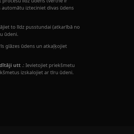
 procesu līdz ūdens tvertne ir
 automātu izteciniet divas ūdens
tājiet to līdz pusstundai (atkarībā no
ru ūdeni.
trīs glāzes ūdens un atkaļķojiet
ītāji utt
.: Ievietojiet priekšmetu
kšmetus izskalojiet ar tīru ūdeni.