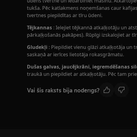
ūdens tvertnē un iedarbiniet mašīnu. Atkārtojiet
tukša. Pēc katlakmens noņemšanas caur kafijas
tvertnes piepildītas ar tīru ūdeni.
Tējkannas
: Ielejiet tējkannā atkaļķotāju un ats
pārkaļķošanās pakāpes). Rūpīgi izskalojiet ar tī
Gludekļi
: Piepildiet vienu glāzi atkaļķotāja un 
saskaņā ar ierīces lietotāja rokasgrāmatu.
Dušas galvas, jaucējkrāni, iegremdēšanas sild
traukā un piepildiet ar atkaļķotāju. Pēc tam prie
Vai šis raksts bija noderīgs?