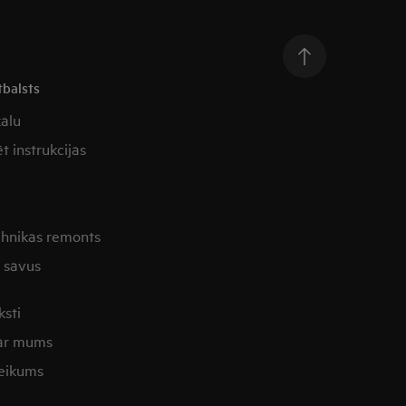
tbalsts
kalu
t instrukcijas
ehnikas remonts
t savus
ksti
 ar mums
eikums