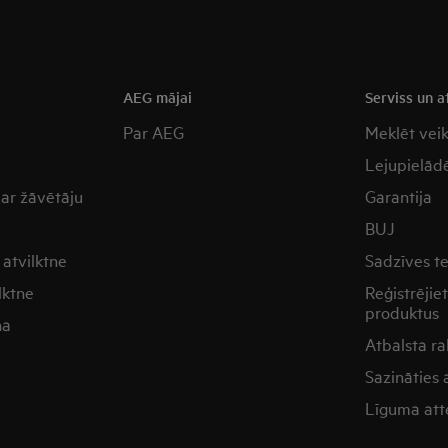
a
AEG mājai
Serviss un a
Par AEG
Meklēt vei
Lejupielādē
 ar žāvētāju
Garantija
BUJ
atvilktne
Sadzīves t
lktne
Reģistrējie
produktus
na
Atbalsta ra
Sazināties
Līguma att