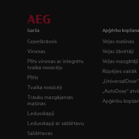
Garša
Apģērbu kopšan
Cepeškrāsnis
Veļas mašīnas
Virsmas
Veļas žāvētāji
Plīts virsmas ar integrētu
Veļas mazgātāji
tvaika nosūcēju
Rūpējies vairāk
Plītis
„UniversalDose“ 
Tvaika nosūcēji
„AutoDose“ atvi
Trauku mazgājamās
Apģērbu kopša
mašīnas
Ledusskapji
Ledusskapji ar saldētavu
Saldētavas