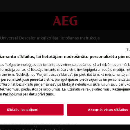
niversal Descaler atkaļķotāja lietošanas instrukcija
Tu
er atkaļķotāja lietošanas inst
 izmanto sīkfailus, lai lietotājam nodrošinātu personalizētu piered
citas līdzīgas tehnoloģijas tiek izmantotas vietnes uzlabošanas, kā arī reklāmas un mār
ormācija par to, kā lietotājs izmanto mūsu vietni, tiek kopīgota ar sociālo mediju, r
artneriem. Noklikšķinot “Pieņemt visus sīkfailus”, jūs piekrītat tam, kā mēs izmantojam 
m
personalizēt jūsu pieredzi
vietnē, pielāgot
īpašos piedāvājumus
un personalizētas
 “Turpināt bez sīkfailu pieņemšanas”, jūs bloķējat nebūtiskus sīkfailus un savu pārlūk
ietekmēt mūsu piedāvātos pakalpojumus. Lai uzzinātu vairāk, skatiet mūsu
Paziņojum
šanas instrukcijas, lai nodrošinātu
n
Paziņojumu par datu privātumu
.
otāju ar citiem produktiem.
šības pārbaudi. Nav piemērots
Sīkfailu iestatījumi
Akceptēt visus sīkfailus
ns un 200 ml atkaļķošanas šķidruma