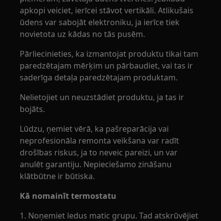
apkopi veiciet, ierīcei stāvot vertikāli. Atlikušais
ūdens var sabojāt elektroniku, ja ierīce tiek
novietota uz kādas no tās pusēm.
Pārliecinieties, ka izmantojat produktu tikai tam
paredzētajam mērķim un pārbaudiet, vai tas ir
saderīga detaļa paredzētajam produktam.
Nelietojiet un neuzstādiet produktu, ja tas ir
bojāts.
Lūdzu, ņemiet vērā, ka pašreparācija vai
neprofesionāla remonta veikšana var radīt
drošības riskus, ja to neveic pareizi, un var
anulēt garantiju. Nepieciešamo zināšanu
klātbūtne ir būtiska.
Kā nomainīt termostatu
1. Noņemiet ledus matic grupu. Tad atskrūvējiet