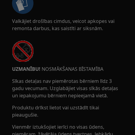
Valkājiet drošības cimdus, veicot apkopes vai
remonta darbus, kas saistīti ar siksnām.
UZMANĪBU!
NOSMĀKŠANAS BĪSTAMĪBA
Sīkas detaļas nav piemērotas bērniem līdz 3
gadu vecumam. Uzglabājiet visas sīkās detaļas
un iepakojumu bērniem nepieejamā vietā.
Produktu drīkst lietot vai uzstādīt tikai
pieaugušie.
Vienmēr iztukšojiet ierīci no visas ūdens,
piemēram, žāvētāja ūdens tvertnes. Jebkādu