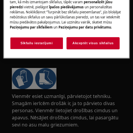
tam, kā mēs izmantojam sīkfailus, tāpēc varam
personalizēt jūsu
pieredzi
vietnē, pielāgot
īpašos piedāvājumus
un personalizētas
reklāmas. Noklikšķinot “Turpināt bez sīkfailu pieņemšanas”, jūs bloķējat
nebūtiskus sīkfailus un savu pārlūkošanas pieredzi, un tas var ietekmēt
mūsu piedāvātos pakalpojumus. Lai uzzinātu vairāk, skatiet mūsu
Paziņojumu par sīkfailiem
un
Paziņojumu par datu privātumu
.
Sīkfailu iestatījumi
Akceptēt visus sīkfailus
UZMANĪBU!
TRAUMU BĪSTAMĪBA
Vienmēr esiet uzmanīgi, pārvietojot tehniku.
Smagām ierīcēm drošāk ir, ja to pārvieto divas
personas. Vienmēr lietojiet drošības cimdus un
apavus. Nēsājiet drošības cimdus, lai pasargātu
sevi no asu malu griezumiem.