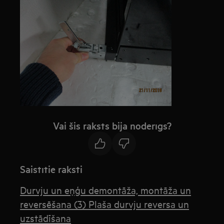
Vai šis raksts bija noderīgs?
Saistītie raksti
Durvju un eņģu demontāža, montāža un
reversēšana (3) Plaša durvju reversa un
uzstādīšana