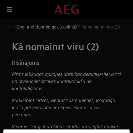
Door and door hinges (cooling)
Kā nomainīt viru (2)
Kā nomainīt viru (2)
Risinājums
Pirms jebkādas apkopes darbības deaktivizējiet ierīci
un atvienojiet strāvas kontaktdakšu no
kontaktligzdas.
Pārvietojot ierīces, vienmēr uzmanieties, jo smago
ierīču pārvietošanai ir nepieciešamas divas
personas.
Vienmēr lietojiet drošības cimdus un slēgtus apavus.