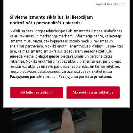
Lūdzu, ņemiet vērā, ka, veicot nepareizu remontu,
Turpināt bez akcepta
pašremonts vai neprofesionāls remonts var izraisīt
Šī vietne izmanto sīkfailus, lai lietotājam
drošības sekas
nodrošinātu personalizētu pieredzi.
Kā nomainīt durvju eņģi
Sīkfaili un citas līdzīgas tehnoloģijas tiek izmantotas vietnes uzlabošanas,
kā arī reklāmas un mārketinga mērķiem. Informācija par to, kā lietotājs
izmanto mūsu vietni, tiek kopīgota ar sociālo mediju, reklāmas un
1) Nospiediet durvju bloķēšanu abās pusēs
analītikas partneriem. Noklikšķinot “Pieņemt visus sīkfailus”, jūs piekrītat
tam, kā mēs izmantojam sīkfailus, tāpēc varam
personalizēt jūsu
pieredzi
vietnē, pielāgot
īpašos piedāvājumus
un personalizētas
reklāmas. Noklikšķinot “Turpināt bez sīkfailu pieņemšanas”, jūs bloķējat
nebūtiskus sīkfailus un savu pārlūkošanas pieredzi, un tas var ietekmēt
mūsu piedāvātos pakalpojumus. Lai uzzinātu vairāk, skatiet mūsu
Paziņojumu par sīkfailiem
un
Paziņojumu par datu privātumu
.
Sīkfailu iestatījumi
Akceptēt visus sīkfailus