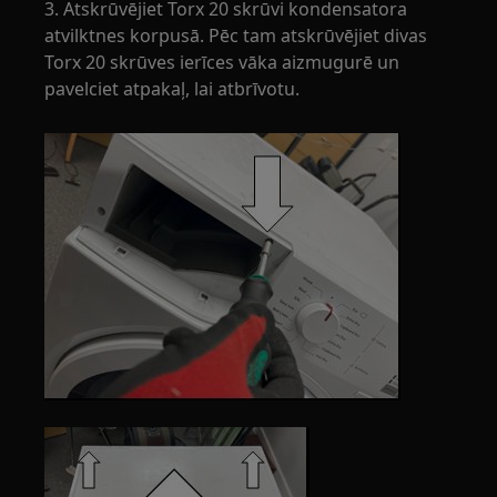
3. Atskrūvējiet Torx 20 skrūvi kondensatora
atvilktnes korpusā. Pēc tam atskrūvējiet divas
Torx 20 skrūves ierīces vāka aizmugurē un
pavelciet atpakaļ, lai atbrīvotu.