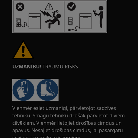
UZMANĪBU!
TRAUMU RISKS
Vienmēr esiet uzmanīgi, pārvietojot sadzīves
tehniku. Smagu tehniku drošāk pārvietot diviem
cilvēkiem. Vienmēr lietojiet drošības cimdus un
apavus. Nēsājiet drošības cimdus, lai pasargātu
sevi no asu malu griezumiem.