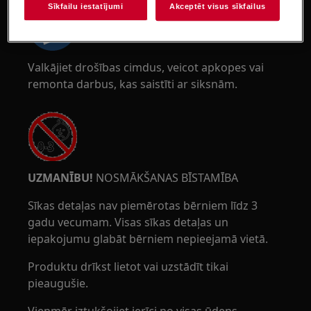
Sīkfailu iestatījumi
Akceptēt visus sīkfailus
Valkājiet drošības cimdus, veicot apkopes vai
remonta darbus, kas saistīti ar siksnām.
UZMANĪBU!
NOSMĀKŠANAS BĪSTAMĪBA
Sīkas detaļas nav piemērotas bērniem līdz 3
gadu vecumam. Visas sīkas detaļas un
iepakojumu glabāt bērniem nepieejamā vietā.
Produktu drīkst lietot vai uzstādīt tikai
pieaugušie.