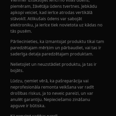
Vienmēr iztukšojiet ierīci no visas ūdens,
piemēram, žāvētāja ūdens tvertnes. Jebkādu
apkopi veiciet, kad ierīce atrodas vertikālā
stāvoklī. Atlikušais ūdens var sabojāt
elektroniku, ja ierīce tiek novietota uz kādas no
tās pusēm.
Pārliecinieties, ka izmantojat produktu tikai tam
paredzētajam mērķim un pārbaudiet, vai tas ir
saderīga detaļa paredzētajam produktam.
Nelietojiet un neuzstādiet produktu, ja tas ir
bojāts.
Lūdzu, ņemiet vērā, ka pašreparācija vai
neprofesionāla remonta veikšana var radīt
drošības riskus, ja to neveic pareizi, un var
anulēt garantiju. Nepieciešamo zināšanu
apguve ir būtiska.
Kā nomainīt vadības paneli