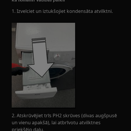
1. Izvelciet un iztukšojiet kondensāta atvilktni.
2. Atskrūvējiet trīs PH2 skrūves (divas augšpusē
un vienu apakšā), lai atbrīvotu atvilktnes
priekšējo daļu.