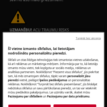
UZMANĪBU!
ACU TRAUMU RISKS
Turpināt bez akcepta
Šī vietne izmanto sīkfailus, lai lietotājam
nodrošinātu personalizētu pieredzi.
Sīkfaili un citas līdzīgas tehnoloģijas tiek izmantotas vietnes uzlabošanas,
Valkājiet aizsargbrilles, veicot uzturēšanas vai
kā arī reklāmas un mārketinga mērķiem. Informācija par to, kā lietotājs
remonta darbus, kas saistīti ar atsperēm.
izmanto mūsu vietni, tiek kopīgota ar sociālo mediju, reklāmas un
analītikas partneriem. Noklikšķinot “Pieņemt visus sīkfailus”, jūs piekrītat
tam, kā mēs izmantojam sīkfailus, tāpēc varam
personalizēt jūsu
pieredzi
vietnē, pielāgot
īpašos piedāvājumus
un personalizētas
reklāmas. Noklikšķinot “Turpināt bez sīkfailu pieņemšanas”, jūs bloķējat
nebūtiskus sīkfailus un savu pārlūkošanas pieredzi, un tas var ietekmēt
mūsu piedāvātos pakalpojumus. Lai uzzinātu vairāk, skatiet mūsu
Paziņojumu par sīkfailiem
un
Paziņojumu par datu privātumu
.
UZMANĪBU!
SASPIEŠANAS BĪSTAMĪBA