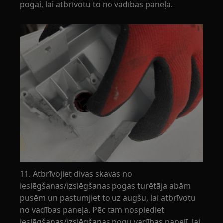
pogai, lai atbrīvotu to no vadības paneļa.
11. Atbrīvojiet divas skavas no
ieslēgšanas/izslēgšanas pogas turētāja abām
pusēm un pastumjiet to uz augšu, lai atbrīvotu
no vadības paneļa. Pēc tam nospiediet
ieslēgšanas/izslēgšanas pogu vadības panelī, lai