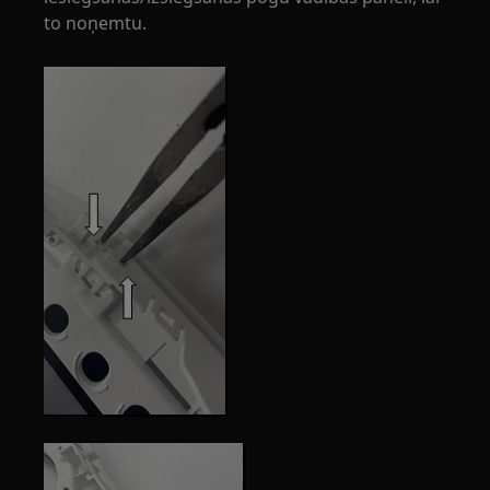
to noņemtu.