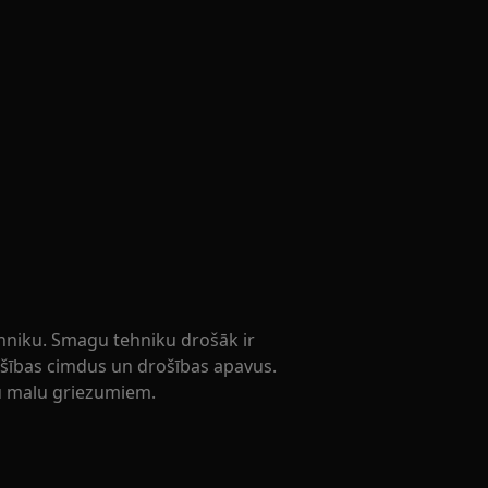
ehniku. Smagu tehniku drošāk ir
rošības cimdus un drošības apavus.
su malu griezumiem.