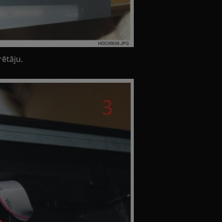
rētāju.