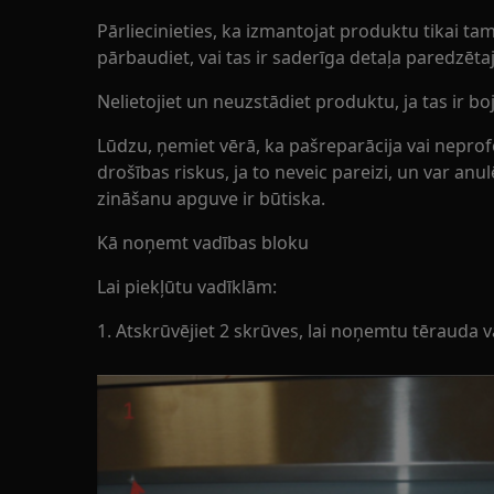
Pārliecinieties, ka izmantojat produktu tikai 
pārbaudiet, vai tas ir saderīga detaļa paredzē
Nelietojiet un neuzstādiet produktu, ja tas ir boj
Lūdzu, ņemiet vērā, ka pašreparācija vai nepro
drošības riskus, ja to neveic pareizi, un var an
zināšanu apguve ir būtiska.
Kā noņemt vadības bloku
Lai piekļūtu vadīklām:
1. Atskrūvējiet 2 skrūves, lai noņemtu tērauda 