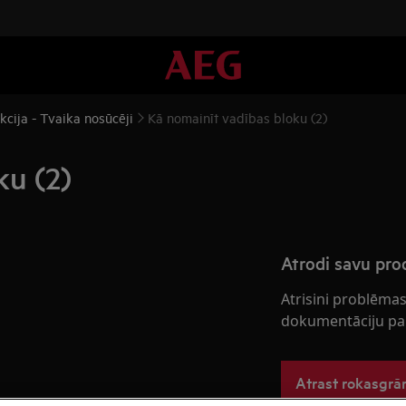
kcija - Tvaika nosūcēji
Kā nomainīt vadības bloku (2)
ku (2)
Atrodi savu pr
Atrisini problēmas
dokumentāciju pa
Atrast rokasgr