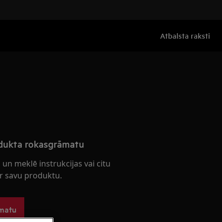
Atbalsta raksti
odukta rokasgrāmatu
 un meklē instrukcijas vai citu
r savu produktu.
āmatu