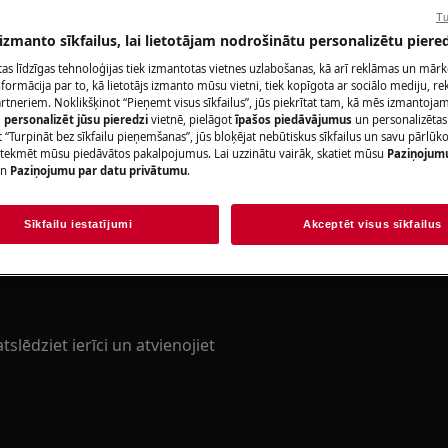
Tu
 izmanto sīkfailus, lai lietotājam nodrošinātu personalizētu piered
citas līdzīgas tehnoloģijas tiek izmantotas vietnes uzlabošanas, kā arī reklāmas un mār
ormācija par to, kā lietotājs izmanto mūsu vietni, tiek kopīgota ar sociālo mediju, r
artneriem. Noklikšķinot “Pieņemt visus sīkfailus”, jūs piekrītat tam, kā mēs izmantojam 
m
personalizēt jūsu pieredzi
vietnē, pielāgot
īpašos piedāvājumus
un personalizētas
okasgrāmatas drošības informāciju
 “Turpināt bez sīkfailu pieņemšanas”, jūs bloķējat nebūtiskus sīkfailus un savu pārlūk
https://www.electrolux.com/support/user-
ietekmēt mūsu piedāvātos pakalpojumus. Lai uzzinātu vairāk, skatiet mūsu
Paziņojum
n
Paziņojumu par datu privātumu
.
Sīkfailu iestatījumi
Akceptēt visus sīkfailus
lēdziet ierīci un atvienojiet