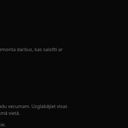
remonta darbus, kas saistīti ar
adu vecumam. Uzglabājiet visas
mā vietā.
ie.