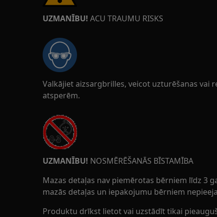
UZMANĪBU!
ACU TRAUMU RISKS
Valkājiet aizsargbrilles, veicot uzturēšanas vai 
atsperēm.
UZMANĪBU!
NOSMĒRĒŠANĀS BĪSTAMĪBA
Mazas detaļas nav piemērotas bērniem līdz 3 g
mazās detaļas un iepakojumu bērniem nepieeja
Produktu drīkst lietot vai uzstādīt tikai pieauguš