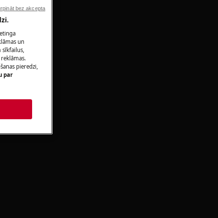
rpināt bez akcepta
zi.
ketinga
eklāmas un
sīkfailus,
 reklāmas.
ošanas pieredzi,
u par