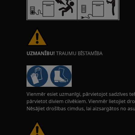
UZMANĪBU!
TRAUMU BĪSTAMĪBA
Vienmēr esiet uzmanīgi, pārvietojot sadzīves t
pārvietot diviem cilvēkiem. Vienmēr lietojiet d
Nēsājiet drošības cimdus, lai aizsargātos no a