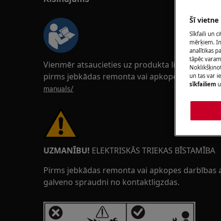
Šī vietne
Sīkfaili un 
mērķiem. Inf
analītikas p
tāpēc vara
Vienmēr atsaucieties uz produkta lietošanas r
Noklikšķinot
pirms jebkādas remonta vai apkopes darbības.
un tas var 
sīkfailiem
u
manuals/
UZMANĪBU!
ELEKTRISKĀS TRIEKAS BĪSTAMĪBA
Pirms jebkādas remonta vai apkopes darbības ats
galveno spraudni no kontaktligzdas.