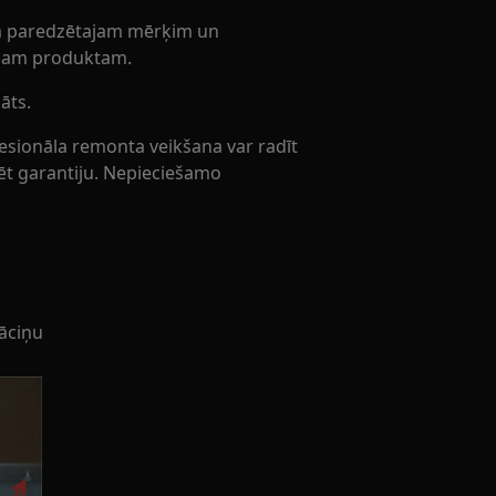
tam paredzētajam mērķim un
tajam produktam.
āts.
fesionāla remonta veikšana var radīt
ulēt garantiju. Nepieciešamo
vāciņu