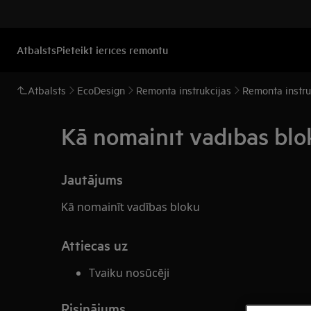
Atbalsts
Pieteikt ierīces remontu
Atbalsts
EcoDesign
Remonta instrukcijas
Remonta instru
Kā nomainīt vadības blo
Jautājums
Kā nomainīt vadības bloku
Attiecas uz
Tvaiku nosūcēji
Risinājums