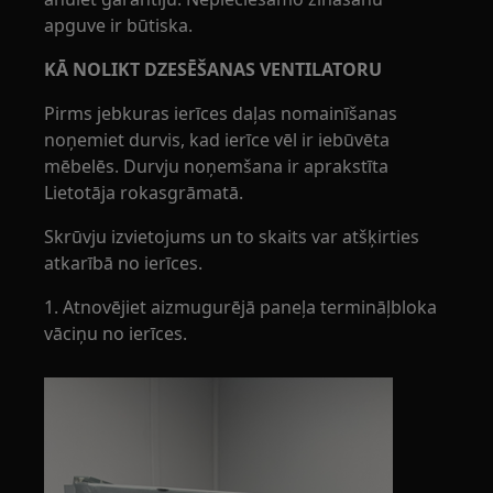
apguve ir būtiska.
KĀ NOLIKT DZESĒŠANAS VENTILATORU
Pirms jebkuras ierīces daļas nomainīšanas
noņemiet durvis, kad ierīce vēl ir iebūvēta
mēbelēs. Durvju noņemšana ir aprakstīta
Lietotāja rokasgrāmatā.
Skrūvju izvietojums un to skaits var atšķirties
atkarībā no ierīces.
1. Atnovējiet aizmugurējā paneļa termināļbloka
vāciņu no ierīces.