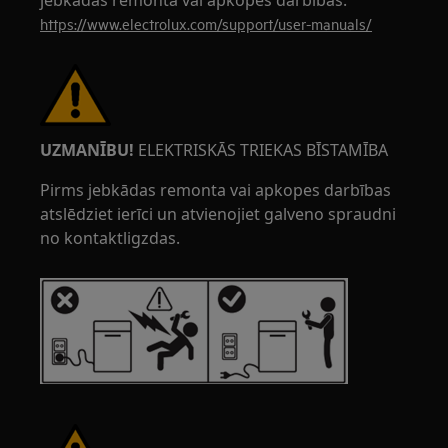
jebkādas remonta vai apkopes darbības.
https://www.electrolux.com/support/user-manuals/
UZMANĪBU!
ELEKTRISKĀS TRIEKAS BĪSTAMĪBA
Pirms jebkādas remonta vai apkopes darbības
atslēdziet ierīci un atvienojiet galveno spraudni
no kontaktligzdas.