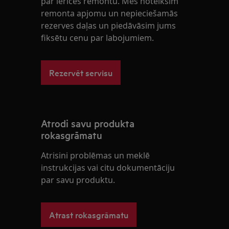
par ierīces remontu. Mēs noteiksim
remonta apjomu un nepieciešamās
rezerves daļas un piedāvāsim jums
fiksētu cenu par labojumiem.
Rezervēt servisu
Atrodi savu produkta
rokasgrāmatu
Atrisini problēmas un meklē
instrukcijas vai citu dokumentāciju
par savu produktu.
Atrast rokasgrāmatu