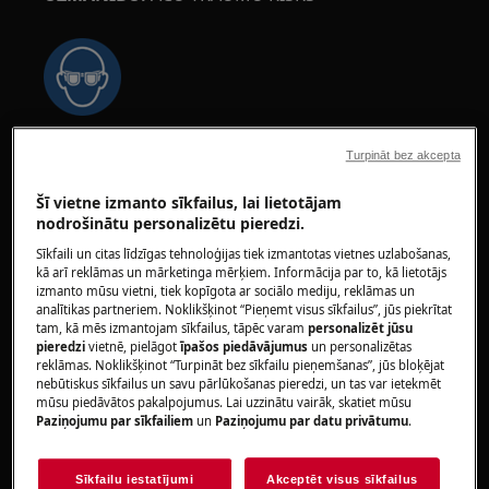
Valkājiet aizsargbrilles, veicot uzturēšanas vai
Turpināt bez akcepta
remonta darbus, kas saistīti ar atsperēm.
Šī vietne izmanto sīkfailus, lai lietotājam
nodrošinātu personalizētu pieredzi.
Sīkfaili un citas līdzīgas tehnoloģijas tiek izmantotas vietnes uzlabošanas,
kā arī reklāmas un mārketinga mērķiem. Informācija par to, kā lietotājs
izmanto mūsu vietni, tiek kopīgota ar sociālo mediju, reklāmas un
UZMANĪBU!
APDEGUMU BĪSTAMĪBA
analītikas partneriem. Noklikšķinot “Pieņemt visus sīkfailus”, jūs piekrītat
tam, kā mēs izmantojam sīkfailus, tāpēc varam
personalizēt jūsu
Pirms jebkādas remonta vai apkopes darbības
pieredzi
vietnē, pielāgot
īpašos piedāvājumus
un personalizētas
reklāmas. Noklikšķinot “Turpināt bez sīkfailu pieņemšanas”, jūs bloķējat
pārliecinieties, ka ierīce nav karsta.
nebūtiskus sīkfailus un savu pārlūkošanas pieredzi, un tas var ietekmēt
mūsu piedāvātos pakalpojumus. Lai uzzinātu vairāk, skatiet mūsu
Paziņojumu par sīkfailiem
un
Paziņojumu par datu privātumu
.
Sīkfailu iestatījumi
Akceptēt visus sīkfailus