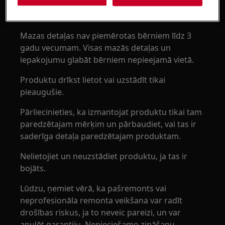
UZMANĪBU!
NOSMĒRĒŠANĀS BĪSTAMĪBA
Mazas detaļas nav piemērotas bērniem līdz 3
gadu vecumam. Visas mazās detaļas un
iepakojumu glabāt bērniem nepieejamā vietā.
Produktu drīkst lietot vai uzstādīt tikai
pieaugušie.
Pārliecinieties, ka izmantojat produktu tikai tam
paredzētajam mērķim un pārbaudiet, vai tas ir
saderīga detaļa paredzētajam produktam.
Nelietojiet un neuzstādiet produktu, ja tas ir
bojāts.
Lūdzu, ņemiet vērā, ka pašremonts vai
neprofesionāla remonta veikšana var radīt
drošības riskus, ja to neveic pareizi, un var
anulēt garantiju. Nepieciešamo zināšanu