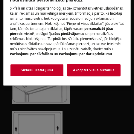
Sīkfaili un citas līdzīgas tehnoloģijas tiek izmantotas vietnes uzlabošanas,
Vienmēr lietojiet drošības cimdus un slēgtus apavus.
kā arī reklāmas un mārketinga mērķiem. Informācija par to, kā lietotājs
izmanto mūsu vietni, tiek kopīgota ar sociālo mediju, reklāmas un
Lūdzu, ņemiet vērā, ka, veicot nepareizu remontu,
analītikas partneriem. Noklikšķinot “Pieņemt visus sīkfailus”, jūs piekrītat
pašremonts vai neprofesionāls remonts var izraisīt
tam, kā mēs izmantojam sīkfailus, tāpēc varam
personalizēt jūsu
pieredzi
vietnē, pielāgot
īpašos piedāvājumus
un personalizētas
drošības sekas
reklāmas. Noklikšķinot “Turpināt bez sīkfailu pieņemšanas”, jūs bloķējat
nebūtiskus sīkfailus un savu pārlūkošanas pieredzi, un tas var ietekmēt
Kā mainīt un nomainīt durvis
mūsu piedāvātos pakalpojumus. Lai uzzinātu vairāk, skatiet mūsu
Paziņojumu par sīkfailiem
un
Paziņojumu par datu privātumu
.
Sīkfailu iestatījumi
Akceptēt visus sīkfailus