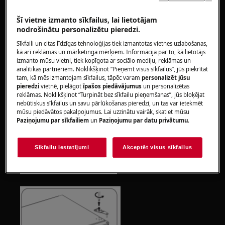
Vienmēr lietojiet drošības cimdus un slēgtus apavus.
Šī vietne izmanto sīkfailus, lai lietotājam
nodrošinātu personalizētu pieredzi.
Lūdzu, ņemiet vērā, ka, veicot nepareizu remontu,
Sīkfaili un citas līdzīgas tehnoloģijas tiek izmantotas vietnes uzlabošanas,
pašremonts vai neprofesionāls remonts var izraisīt
kā arī reklāmas un mārketinga mērķiem. Informācija par to, kā lietotājs
drošības sekas
izmanto mūsu vietni, tiek kopīgota ar sociālo mediju, reklāmas un
analītikas partneriem. Noklikšķinot “Pieņemt visus sīkfailus”, jūs piekrītat
tam, kā mēs izmantojam sīkfailus, tāpēc varam
personalizēt jūsu
Kā mainīt un nomainīt durvis
pieredzi
vietnē, pielāgot
īpašos piedāvājumus
un personalizētas
reklāmas. Noklikšķinot “Turpināt bez sīkfailu pieņemšanas”, jūs bloķējat
nebūtiskus sīkfailus un savu pārlūkošanas pieredzi, un tas var ietekmēt
mūsu piedāvātos pakalpojumus. Lai uzzinātu vairāk, skatiet mūsu
Paziņojumu par sīkfailiem
un
Paziņojumu par datu privātumu
.
Sīkfailu iestatījumi
Akceptēt visus sīkfailus