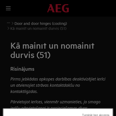
Door and door hinges (cooling)
Kā mainīt un nomainīt durvis (51)
Kā mainīt un nomainīt
durvis (51)
Risinājums
Pirms jebkādas apkopes darbības deaktivizējiet ierīci
un atvienojiet strāvas kontaktdakšu no
kontaktligzdas.
Pārvietojot ierīces, vienmēr uzmanieties, jo smago
ierīču pārvietošanai ir nepieciešamas divas
personas.
Turpināt bez akcepta