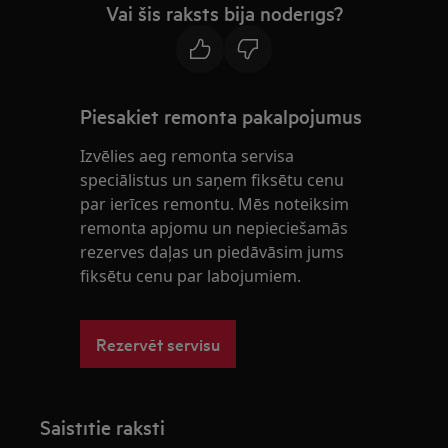
Vai šis raksts bija noderīgs?
Piesakiet remonta pakalpojumus
Izvēlies aeg remonta servisa
speciālistus un saņem fiksētu cenu
par ierīces remontu. Mēs noteiksim
remonta apjomu un nepieciešamās
rezerves daļas un piedāvāsim jums
fiksētu cenu par labojumiem.
Rezervēt servisu
Saistītie raksti