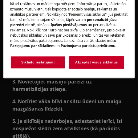
kā arī reklāmas un mārketinga mērķiem. Informācija par to, kā lietotājs
Risinājums:
izmanto mūsu vietni, tiek kopīgota ar sociālo mediju, reklāmas un
analītikas partneriem. Noklikšķinot “Pieņemt visus sīkfailus”, jūs piekrītat
tam, kā mēs izmantojam sīkfailus, tāpēc varam
personalizēt jūsu
1. Pirms pārtikas ievietošanas izvelciet maisa
pieredzi
vietnē, pielāgot
īpašos piedāvājumus
un personalizētas
malu.
reklāmas. Noklikšķinot “Turpināt bez sīkfailu pieņemšanas”, jūs bloķējat
nebūtiskus sīkfailus un savu pārlūkošanas pieredzi, un tas var ietekmēt
mūsu piedāvātos pakalpojumus. Lai uzzinātu vairāk, skatiet mūsu
Pēc uzpildīšanas maisiņa malu nolokiet atpakaļ,
Paziņojumu par sīkfailiem
un
Paziņojumu par datu privātumu
.
lai maisa malas būtu tīras.
2. Mainiet blīvēšanas laiku un vakuuma
Sīkfailu iestatījumi
Akceptēt visus sīkfailus
līmeni saskaņā ar lietotāja rokasgrāmatu
3. Novietojiet maisiņu pareizi uz
hermetizācijas stieņa.
4. Notīriet vāka blīvi ar siltu ūdeni un maigu
mazgāšanas līdzekli.
5. Ja sildītājs nedarbojas, atiestatiet ierīci, īsi
nospiežot slēdzi zem atvilktnes (kā parādīts
attēlā).