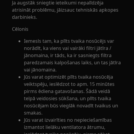
Ja augstāk sniegtie ieteikumi nepalīdzēja
atrisināt problēmu, jāizsauc tehniskās apkopes
darbinieks.
Cēlonis
Iemesls tam, ka plīts tvaika nosūcējs var
norādīt, ka viens vai vairāki filtri jātīra /
jānomaina, ir tāds, ka ir sasniegts filtra
paredzamais kalpošanas laiks, un tas jātīra
vai jānomaina.
Jūs varat optimizēt plīts tvaika nosūcēja
veiktspēju, ieslēdzot to apm. 15 minūtes
pirms ēdiena gatavošanas. Šādā veidā
telpā veidosies sūkšana, un plīts tvaika
nosūcējam būs vieglāk novadīt tvaikus un
smakas.
Jūs varat izvairīties no nepieciešamības
izmantot lielāku ventilatora ātrumu,