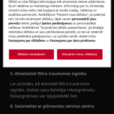
2. No plīts tvaiku nosūcēja noņemiet filtru (-
Sīkfaili un citas līdzīgas tehnoloģijas tiek izmantotas vietnes uzlabošanas,
kā arī reklāmas un mārketinga mērķiem. Informācija par to, kā lietotājs
us)
izmanto mūsu vietni, tiek kopīgota ar sociālo mediju, reklāmas un
analītikas partneriem. Noklikšķinot “Pieņemt visus sīkfailus”, jūs piekrītat
3. Notīriet vai nomainiet filtru (-us), kā
tam, kā mēs izmantojam sīkfailus, tāpēc varam
personalizēt jūsu
pieredzi
vietnē, pielāgot
īpašos piedāvājumus
un personalizētas
parādīts lietotāja rokasgrāmatā
reklāmas. Noklikšķinot “Turpināt bez sīkfailu pieņemšanas”, jūs bloķējat
nebūtiskus sīkfailus un savu pārlūkošanas pieredzi, un tas var ietekmēt
Rokasgrāmatu var lejupielādēt šeit. Piemērotie
mūsu piedāvātos pakalpojumus. Lai uzzinātu vairāk, skatiet mūsu
filtri, kā arī tīrīšanas un kopšanas līdzekļi ir
Paziņojumu par sīkfailiem
un
Paziņojumu par datu privātumu
.
pieejami pilnvarotos servisa centros un tehnikas
tirdzniecības vietās.
Sīkfailu iestatījumi
Akceptēt visus sīkfailus
4. Ielieciet tīro filtru
5. Atiestatiet filtra trauksmes signālu
Lai uzzinātu, kā atiestatīt filtra trauksmes
signālu, skatiet savu lietotāja rokasgrāmatu.
Rokasgrāmatu var lejupielādēt šeit.
6. Sazinieties ar pilnvarotu servisa centru