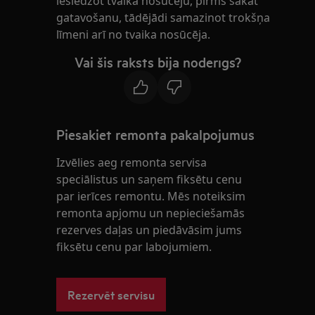
ieslēdzot tvaika nosūcēju, pirms sākat
gatavošanu, tādējādi samazinot trokšņa
līmeni arī no tvaika nosūcēja.
Vai šis raksts bija noderīgs?
Piesakiet remonta pakalpojumus
Izvēlies aeg remonta servisa
speciālistus un saņem fiksētu cenu
par ierīces remontu. Mēs noteiksim
remonta apjomu un nepieciešamās
rezerves daļas un piedāvāsim jums
fiksētu cenu par labojumiem.
Rezervēt servisu